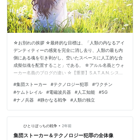
☆お別れの挨拶 ☆最終的な目標は、「人類の内なるアイ
デンティティーの感覚を完全に消し去り、人類の最も内
側にある魂を引き剥がし、空いたスペースに人工的な合
成擬似魂を配置すること」である。 ☆アルル名義とウォ
ーカー名義のブログの違い ☆【重要】S.A.T.A.N.システ
ムとC.H.R.I.S.T.システム ☆2つのメッセージ ☆【重要】
#
集団ストーカー
#
テクノロジー犯罪
#
ワクチン
レプリコンワクチンの危険性 ☆孤立化した私は間違いで
#
ケムトレイル
#
電磁波兵器
#
人工知能
#
5G
あり、どんなに小さくてもチームを作って活動している
#
ナノ兵器
#
静かなる戦争
#
人類の独立
人が正解 ☆NPOテクノロジー犯罪被害ネットワークの動
画は、私の結論とほぼ一致 ☆クラス4のレーザー兵器を
高性能カメラに組み込む時代 ☆テクノロジー犯罪は、屋
内配線…
•
ひとりぼっちの戦争
2年前
集団ストーカー＆テクノロジー犯罪の全体像