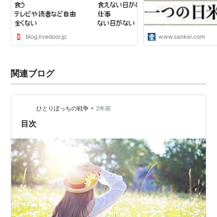
blog.livedoor.jp
www.sankei.com
関連ブログ
•
ひとりぼっちの戦争
2年前
目次