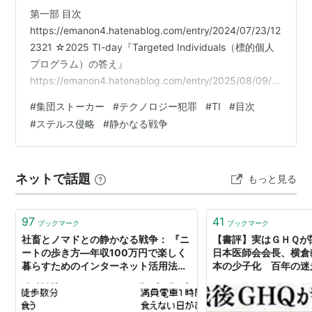
第一部 目次
https://emanon4.hatenablog.com/entry/2024/07/23/12
2321 ☆2025 TI-day『Targeted Individuals（標的個人
プログラム）の答え』
https://emanon4.hatenablog.com/entry/2025/08/09/2
22129 本当の最終回
#
集団ストーカー
#
テクノロジー犯罪
#
TI
#
目次
https://emanon4.hatenablog.com/entry/2024/11/18/17
#
ステルス侵略
#
静かなる戦争
5041 第三次世界大戦後の世界:地球外因子とAIを含めた
集合脳の戦いの後、ゆっくりと答え合わせ
https://emanon4.hatenablog.c…
ネットで話題
もっと見る
97
41
ブックマーク
ブックマーク
社畜とノマドとの静かなる戦争： 『ニ
【書評】実はＧＨＱ
ートの歩き方―年収100万円で楽しく
日本医師会会長、横倉
暮らすためのインターネット活用法』
本の少子化 百年の迷
pha : 金融日記
る「静かなる戦争」』（