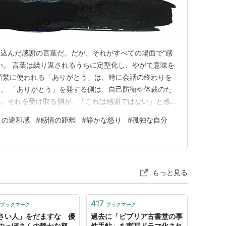
込んだ感謝の言葉だ。だが、それがすべての場面で“感
い。 言葉は繰り返されるうちに定型化し、やがて意味を
頻繁に使われる「ありがとう」は、時に会話の終わりを
。 「ありがとう」を発する側は、自己防衛や体裁のた
る。それを受け取る側が、「これは感謝ではない」と感じ
 また、「ありがとう」は時に、評価と継続的な貢献の
うの違和感
#
感情の距離
#
静かな怒り
#
孤独な自分
り「よくやった」「引き続きよろしく」といった意味合い
謝ではなく、義務の再生産…
もっと見る
417
ブックマーク
ブックマーク
さい人」をだますな 優
過去に「ビブリア古書堂の事
のっぽさんの静かな怒
件手帖」を実写ドラマ化され