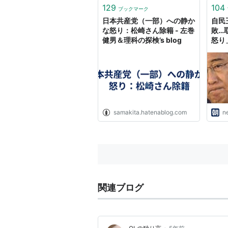
129
104
ブックマーク
日本共産党（一部）への静か
自民
な怒り：松崎さん除籍 - 左巻
敗…
健男＆理科の探検’s blog
怒り
samakita.hatenablog.com
n
関連ブログ