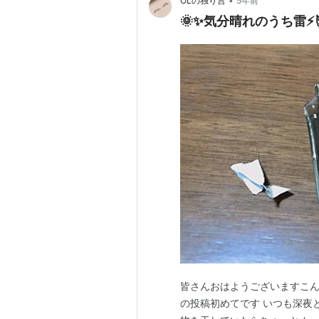
•
OLの独り言
5年前
🌞✨気分晴れのうち雷⚡️
皆さんおはようございますこん
の投稿初めてです いつも深夜