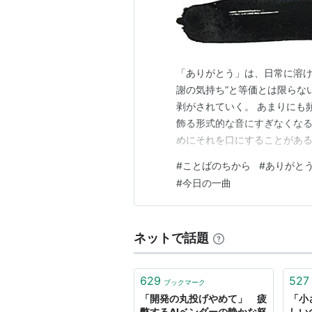
「ありがとう」は、日常に溶け
謝の気持ち”と等価とは限らな
剥がされていく。 あまりにも
飾る形式的な音にすぎなくなる
めにそれを口にすることがあ
ることは、決して珍しくない。
#
ことばのちから
#
ありがと
期待を含むことがある。つま
#
今日の一曲
を帯びる場合があり、単なる感
ネットで話題
629
527
ブックマーク
「開発の丸投げやめて」 疲
「小
弊するAIベンダーの静かな怒
しい