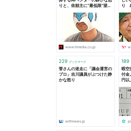
りと、依頼主に“最低限”望む
り 
こと (1/5) - ITmedia NEWS
www.itmedia.co.jp
w
229
189
ブックマーク
菅さんの迷走に「議会運営の
暇空
プロ」吉川議員がぶつけた静
付金
かな怒り
円以
しま
静か
記：
withnews.jp
p