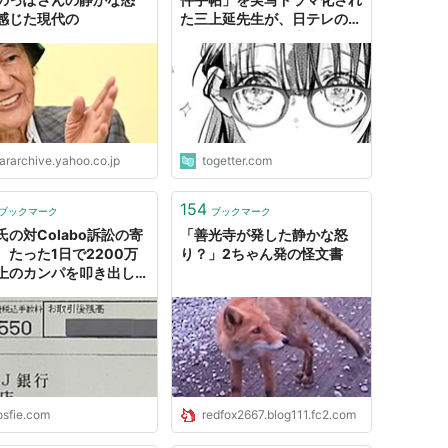
感じた現代の
た三上延先生が、日テレのセ
クシー田中さん報告書を読み
「まるで意味のない調査であ
る」と静かに怒りを表明する
ararchive.yahoo.co.jp
togetter.com
154
ブックマーク
ブックマーク
氏の対Colabo訴訟の寄
「善光寺が発した静かな怒
。たった1日で2200万
り？」2ちゃん発の怪文書
上のカンパを叩き出して
う。行政、ポリコレへの
な怒りの集合か？(追
今は7000万)
osfie.com
redfox2667.blog111.fc2.com