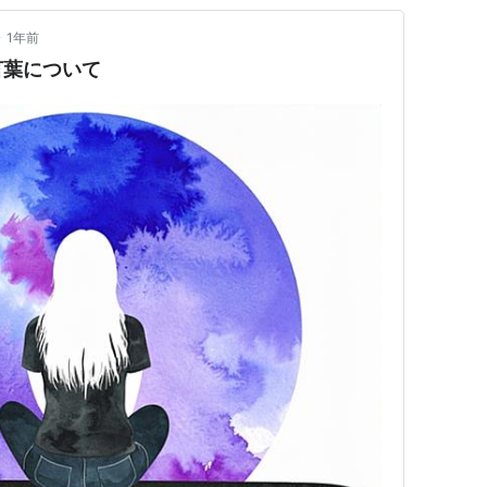
•
1年前
言葉について