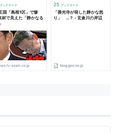
25
ブックマーク
ブックマーク
王国「島根1区」で惨
「善光寺が発した静かな怒
取材で見えた「静かなる
り」 …？ - 玄倉川の岸辺
」
ews.tv-asahi.co.jp
blog.goo.ne.jp