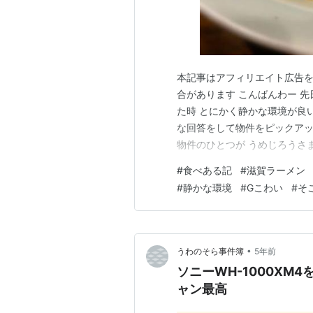
本記事はアフィリエイト広告を
合があります こんばんわー 
た時 とにかく静かな環境が良
な回答をして物件をピックアッ
物件のひとつが うめじろうさ
というプッシュがありまして･･
#
食べある記
#
滋賀ラーメン
かであっても私全然気にならな
#
静かな環境
#
Gこわい
#
そ
りますけれども･･ 「墓地裏だ
•
うわのそら事件簿
5年前
ソニーWH-1000X
ャン最高