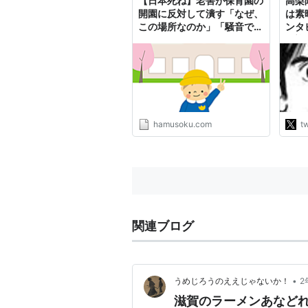
【日本死ね】老害が保育園の
高梨陣
開園に反対して潰す「なぜ、
は素
この場所なのか」「騒音で地
ンタビ
価が下がったらどうするの
を迎
か」自治会長「古くからの高
た。
齢世帯が多いから静かな環境
Pa
を守りたい」:ハムスター速
イセ
報
はな
いが
10年
hamusoku.com
tw
http
関連ブログ
•
うめじろうのええじゃないか！
2
滋賀のラーメンあなど