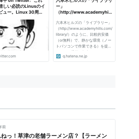
平 on Twitter: "これ
六本木ヒルズの「ライブラリ
晴しい必読のLinusのイ
ー」
ュー。Linux 30周年
（http://www.academyhill
えるに当たって行われ
s.com/library/）のように、
六本木ヒルズの「ライブラリー」
この記事はPart1で
比較的安価（or無料）で、
（http://www.academyhills.com/
rt2も存在するみたい。ラ
静かな環境（ノートパソコン
library/）のように、比較的安価
ンスの選択について後悔
で作業できる）を提供…
（or無料）で、静かな環境（ノー
い。彼は暗くなくても良
トパソコンで作業できる）を提供
静かな環境が好みでもう
している場所は都内でほかにない
…
itter.com
q.hatena.ne.jp
でしょうか。 公立図書館とカフ
s://t.co/DByv7sIr2V"
ェ系以外でお願いします。
年前
れねっ！草津の老舗ラーメン店？【ラーメン