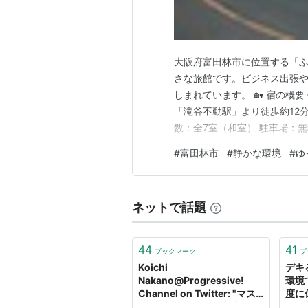
大阪府富田林市に位置する「
さな旅館です。ビジネス出張
しまれています。 🏡 宿の概要
「滝谷不動駅」より徒歩約12分 チ
数：全7室（和室） 駐車場：無
利用可 館内設備：自動販売機
#
富田林市
#
静かな環境
#
ゆ
レジットカード利用不可） 🛏
洗浄機付ト…
ネットで話題
44
41
ブックマーク
ブ
Koichi
デキ
Nakano@Progressive!
環境
Channel on Twitter: "マス
度に
コミ・芸能関係者の論調の予
ンを