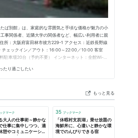
ふたば別館」は、家庭的な雰囲気と手頃な価格が魅力の小
や工事関係者、近隣大学の関係者など、幅広い利用者に親
 住所：大阪府富田林市彼方229-1 アクセス：近鉄長野線
ェックイン／アウト：16:00～22:00／10:00 客室
料駐車場20台（予約不要） インターネット：全館Wi-Fi
、コインランドリー（有料） 支払い方法：現金のみ（ク
ったり過ごしたい
️ 客室と設備 客室は和室で、テレビ、冷蔵庫、個別空調、
もっと見る
35
ックマーク
ブックマーク
る大人の仕事術～静かな
「休暇村支笏湖」乗せ放題の
で仕事に集中しつつ、適
海鮮丼に、心遣いと静かな環
休憩やコミュニケーショ
境でのんびりできる宿
取る方法 | ライフハッカ