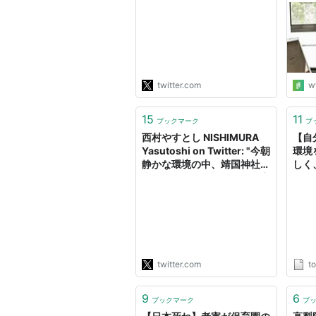
想される推移 「ひたむきに
ー・
努力してきた選手に罪はない
のだから、静かな環境でやら
せてあげたい」 ↓感染
拡大 「始まったのだから、
いつまでもごちゃごちゃ言わ
twitter.com
w
ずに応援すべき」 ↓感
染爆発 「みんな…
15
11
https://t.co/Y0p76p3M2F"
ブックマーク
ブ
西村やすとし NISHIMURA
【自
Yasutoshi on Twitter: "今朝
環境
静かな環境の中、靖国神社に
しく
参拝しました。祖国を思い家
れる
族を案じつつ犠牲となられた
楽し
英霊の安寧を心からお祈りし
ました。二度と戦争の惨禍を
起こさないこと、今後も平和
国家として歩むことを誓い、
安倍総理のことを思いつつ、
twitter.com
t
日本及び世界の平和…
https://t.co/cS9cZASFZJ"
9
6
ブックマーク
ブ