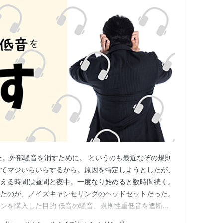
購入した。外部騒音を消すために。 というのも最近なぞの規則
きてマジいらいらするから。原因を特定しようとしたが、
こえる時間は昼間と夜中。一度なり始めると数時間続く。
ったのが、ノイズキャンセリングのヘッドセットだった。
ンを購入した目的 低音の騒音、規則性重低音を遮断す
を購入した理由 WH-1000M4に決めた理由は、 レビューで