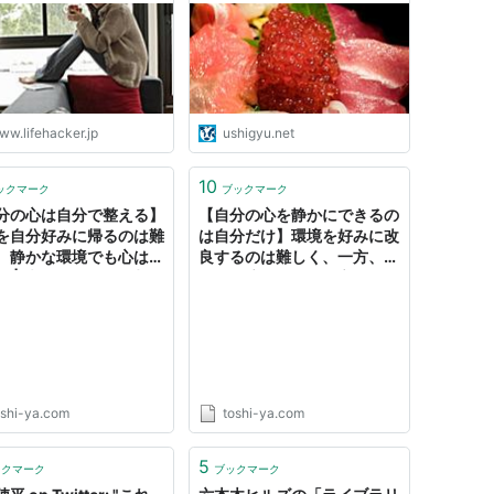
ジャパン
ww.lifehacker.jp
ushigyu.net
10
ックマーク
ブックマーク
分の心は自分で整える】
【自分の心を静かにできるの
を自分好みに帰るのは難
は自分だけ】環境を好みに改
、静かな環境でも心は乱
良するのは難しく、一方、静
。 | 波動を整えて人生を
かな環境にいても、心は静か
くしよう
にならないかも | 波動を整え
て人生を楽しくしよう
oshi-ya.com
toshi-ya.com
5
ックマーク
ブックマーク