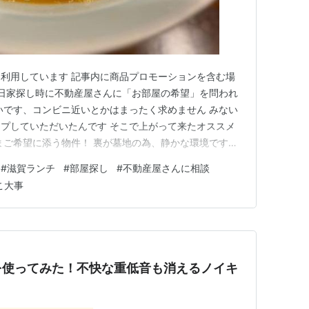
利用しています 記事内に商品プロモーションを含む場
先日家探し時に不動産屋さんに「お部屋の希望」を問われ
いです、コンビニ近いとかはまったく求めません みない
プしていただいたんです そこで上がって来たオススメ
まご希望に添う物件！ 裏が墓地の為、静かな環境です！
^^;思わず笑ろてしまいました･･笑 いや･･別に墓地横と
#
滋賀ランチ
#
部屋探し
#
不動産屋さんに相談
いし･･おっしゃる通り静かな環境なら望むところではあ
こ大事
から…
M4を使ってみた！不快な重低音も消えるノイキ