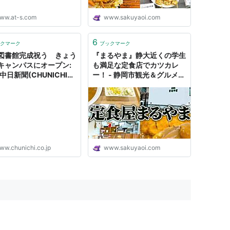
ww.at-s.com
www.sakuyaoi.com
6
クマーク
ブックマーク
図書館完成祝う きょう
『まるやま』静大近くの学生
キャンパスにオープン:
も満足な定食店でカツカレ
中日新聞(CHUNICHI
ー！ - 静岡市観光＆グルメブ
)
ログ『みなと町でも桜は咲く
ら』
ww.chunichi.co.jp
www.sakuyaoi.com