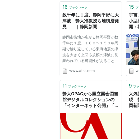
16
15
ブックマーク
ブ
数千年に１度、静岡平野に大
宇宙
津波 静大准教授ら堆積層発
小型
見 ｜静岡新聞
開：
静岡市街地が広がる静岡平野が数
千年に１度、１００〜１５０年周
期で繰り返している東海地震の津
波を大きく上回る規模の津波に見
舞われている可能性があること
が、静岡大理学部地球科学科の北
www.at-s.com
w
村晃寿准教授（古環境学）と同大
防災総合センター、産業技術総合
研究所活断層・地震研究センター
11
9
ブックマーク
ブ
の研究で１４日までに分かった...
静大OPACから国立国会図書
大気
館デジタルコレクションの
現 
「インターネット公開」「図
岡新
書館送信限定」資料（図書・
古典籍・雑誌）の検索が可能
に