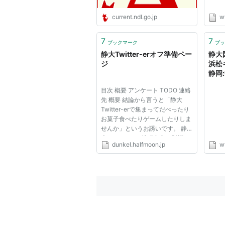
current.ndl.go.jp
w
7
7
ブックマーク
ブッ
静大Twitter-erオフ準備ペー
静大
ジ
浜松
静岡:
Web
目次 概要 アンケート TODO 連絡
先 概要 結論から言うと「静大
Twitter-erで集まってだべったり
お菓子食べたりゲームしたりしま
せんか」というお誘いです。 静
大Twitter-erは某研究室の影響の
dunkel.halfmoon.jp
w
下確実に増加を続けています。顔
見知り以外Followしない！と決め
ている方以外は、そろそろ
「Twitterではよく話すけど実は
顔を知...