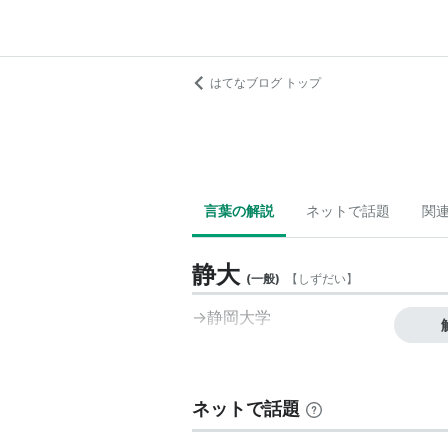
はてなブログ トップ
言葉の解説
ネットで話題
関
静大
(
一般
)
【
しずだい
】
→静岡大学
ネットで話題