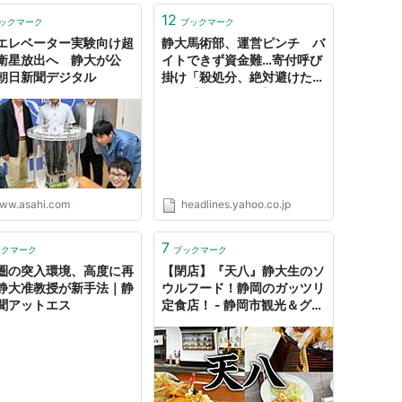
12
ックマーク
ブックマーク
エレベーター実験向け超
静大馬術部、運営ピンチ バ
衛星放出へ 静大が公
イトできず資金難…寄付呼び
朝日新聞デジタル
掛け「殺処分、絶対避けた
い」【新型コロナ】（＠
S［アットエス］ by 静岡新
聞SBS） - Yahoo!ニュース
ww.asahi.com
headlines.yahoo.co.jp
7
ックマーク
ブックマーク
圏の突入環境、高度に再
【閉店】『天八』静大生のソ
静大准教授が新手法｜静
ウルフード！静岡のガッツリ
聞アットエス
定食店！ - 静岡市観光＆グル
メブログ『みなと町でも桜は
咲くら』