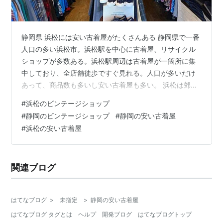
静岡県 浜松には安い古着屋がたくさんある 静岡県で一番
人口の多い浜松市。浜松駅を中心に古着屋、リサイクル
ショップが多数ある。浜松駅周辺は古着屋が一箇所に集
中しており、全店舗徒歩ですぐ見れる。人口が多いだけ
あって、商品数も多いし安い古着屋も多い。 浜松は郊外
に大型リサイクルショップがたくさんある。セカンドス
#
浜松のビンテージショップ
トリート、キングファミリーなどの安い大型古着屋を、1
#
静岡のビンテージショップ
#
静岡の安い古着屋
日中見て回れる。浜松は名古屋や静岡に比べてレギュラ
#
浜松の安い古着屋
ー古着が相場よりも全体的に安い印象だった。 浜松駅近
くにはセンスの良いロタリドや有名な安い古着屋カスタ
ムフィーバーとプレシャスジャンクがある。郊外にある
関連ブログ
ミーコビンテージは質が高いし、とにかくセ…
はてなブログ
>
未指定
>
静岡の安い古着屋
はてなブログ タグとは
ヘルプ
開発ブログ
はてなブログトップ