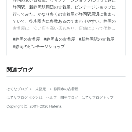
静岡駅、新静岡駅周辺の古着屋、ビンテージショップに
行ってみた。かなり多くの古着屋が静岡駅周辺に集まっ
ていて、徒歩圏内に多数あるのでまわりやすい。静岡の
古着屋は、安い店も高い店もあり、店舗によって価格に
差があるので、一通り回ってから戻るのもあり。静岡に
#
静岡の古着屋
#
静岡市の古着屋
#
新静岡駅の古着屋
はベルベルジンや3（san）洋装店など、素晴らしいビン
#
静岡のビンテージショップ
テージショップもあるし、オールドゴールドなど安い古
着屋もあって、幅広く楽しめる。メンズ、レディースの
安いおすすめ古着屋をまとめて紹介。 人宿町、鷹匠、茶
関連ブログ
町方面は静岡駅から歩くと意外とかかるので、ぐるっと
回るなら電動自転車のシェアサイクル「パルク…
はてなブログ
>
未指定
>
静岡市の古着屋
はてなブログ タグとは
ヘルプ
開発ブログ
はてなブログトップ
Copyright (C) 2001-
2026
Hatena.