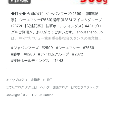
◆目次◆ 今週の取引 ジャパンフーズ(2599) 【関連記
事】 ジーエフシー(7559) 静甲(6286) アイロムグループ
(2372) 【関連記事】 技研ホールディングス(1443) ブロ
グをご覧頂き、ありがとうございます。 shousanshouuo
は、 中小型バリュー株偏重長期投資スタンスの兼業投資
家です。 今週も、決算内容で株価が大きく変動する銘柄
#
ジャパンフーズ
#
2599
#
ジーエフシー
#
7559
が多かったですね。 ただ、見ていると良い決算/悪い決算
#
静甲
#
6286
#
アイロムグループ
#
2372
を先回りして信用取引をしていた人たちが買い戻した、
#
技研ホールディングス
#
1443
という様な動きが多かった様な印象を受けました。 来週
は、そんな決算プレイも一服するのでしょうか。 今回は
「今週の取引 ～ジャパンフーズ(…
はてなブログ
>
未指定
>
静甲
はてなブログ タグとは
ヘルプ
開発ブログ
はてなブログトップ
Copyright (C) 2001-
2026
Hatena.