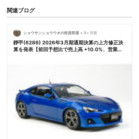
関連ブログ
•
ショウサンショウウオの投資部屋
9ヶ月前
靜甲(6286) 2026年3月期通期決算の上方修正決
算を発表【前回予想比で売上高 +10.0%、営業利
益 +30.0%、純利益 +20.0%と好調!!】