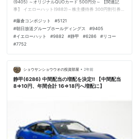
(9405) ～オリジナルQUOカード 500円分～ 【関連記
事】 イエローハット(9882)～株主優待券 300円割引券
10枚＋油膜取りウォッシャー液引換券 1枚～ 隠れ優待 静
#
藤倉コンポジット
#
5121
甲(6286)～2025年用手帳 1冊～ 【関連記事】 リコー
#
朝日放送グループホールディングス
#
9405
(7752)～株主特別限定販売案内～ 【関連記事】 ブログを
#
イエローハット
#
9882
#
静甲
#
6286
#
リコー
ご覧頂き、ありがとうございます。 shousanshouuoは、
#
7752
中小型バリュー株偏重長期投資スタンスの兼業投資家で
す。 3/9…
•
ショウサンショウウオの投資部屋
2年前
静甲(6286) 中間配当の増配を決定!! 【中間配当
8⇒10円、年間合計 16⇒18円へ増配に】