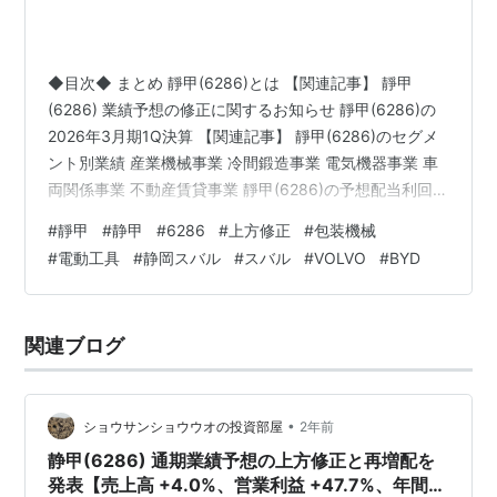
◆目次◆ まとめ 靜甲(6286)とは 【関連記事】 靜甲
(6286) 業績予想の修正に関するお知らせ 靜甲(6286)の
2026年3月期1Q決算 【関連記事】 靜甲(6286)のセグメ
ント別業績 産業機械事業 冷間鍛造事業 電気機器事業 車
両関係事業 不動産賃貸事業 靜甲(6286)の予想配当利回り
【関連記事】 靜甲(6286)の株主優待 【関連記事】 ブロ
#
靜甲
#
静甲
#
6286
#
上方修正
#
包装機械
グをご覧頂き、ありがとうございます。 私は
#
電動工具
#
静岡スバル
#
スバル
#
VOLVO
#
BYD
「shousanshouuo」と申します。 中小型バリュー株を中
心とした長期投資スタンスで、 兼業投資家として活動し
ています。 靜甲(6286)という企業をご存知でしょうか？
関連ブログ
静岡に拠点を持ち、…
•
ショウサンショウウオの投資部屋
2年前
静甲(6286) 通期業績予想の上方修正と再増配を
発表【売上高 +4.0%、営業利益 +47.7%、年間配