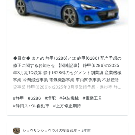
◆目次◆ まとめ 静甲(6286)とは 静甲(6286) 配当予想の
修正に関するお知らせ 【関連記事】 静甲(6286)の2025
年3月期1Q決算 静甲(6286)のセグメント別業績 産業機械
事業 冷間鍛造事業 電気機器事業 車両関係事業 不動産賃
貸事業 静甲(6286)の2025年3月期業績予想・進捗率 静
甲(6286)の株主優待 ブログをご覧頂き、ありがとうござ
#
静甲
#
6286
#
増配
#
包装機械
#
電動工具
います。 shousanshouuoは、 中小型バリュー株偏重長期
#
静岡スバル自動車
#
上方修正期待
投資スタンスの兼業投資家です。 今回は 「静甲(6286)
中間配当の増配を決定!! 【中間配当 8⇒10円、年間合計
16⇒18円へ増配に】」 についての記事です。…
•
ショウサンショウウオの投資部屋
2年前