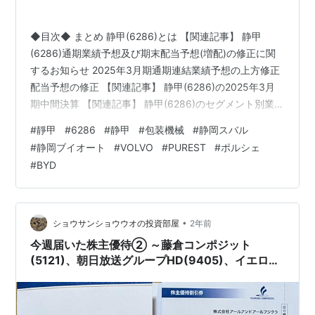
当 18⇒20円に!!】
◆目次◆ まとめ 静甲(6286)とは 【関連記事】 静甲
(6286)通期業績予想及び期末配当予想(増配)の修正に関
するお知らせ 2025年3月期通期連結業績予想の上方修正
配当予想の修正 【関連記事】 静甲(6286)の2025年3月
期中間決算 【関連記事】 静甲(6286)のセグメント別業績
産業機械事業 冷間鍛造事業 電気機器事業 車両関係事業
#
靜甲
#
6286
#
静甲
#
包装機械
#
静岡スバル
不動産賃貸事業 静甲(6286)の株主優待 【関連記事】 ブ
#
静岡ブイオート
#
VOLVO
#
PUREST
#
ポルシェ
ログをご覧頂き、ありがとうございます。
#
BYD
shousanshouuoは、 中小型バリュー株偏重長期投資スタ
ンスの兼業投資家です。 静甲(6286)という企業をご存知
でしょうか？ 静岡に拠点…
•
ショウサンショウウオの投資部屋
2年前
今週届いた株主優待② ～藤倉コンポジット
(5121)、朝日放送グループHD(9405)、イエロー
ハット(9882)、隠れ優待 静甲(6286)、リコー
(7752)～