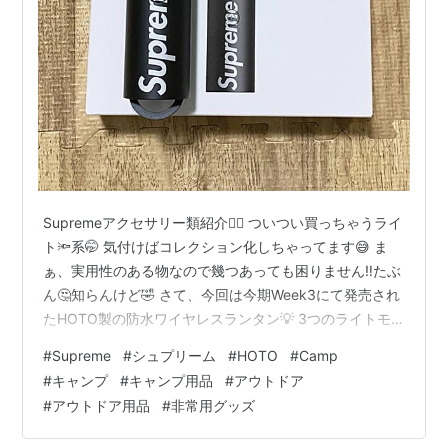
Supremeアクセサリー類紹介💁‍♂️ ついつい買っちゃうライ
ト🔦系🤭 気付けばコレクション化しちゃってます😅 ま
ぁ、実用性のある物なので幾つあっても困りません‼️たぶ
ん🤔知らんけど🤣 さて、今回は今期Week3にて発売され
たHOTO製の防水ワイヤレスランタン💡 3つのライトモ
ードがあり上🙄がキャンプライトモード🏕️ アンビエント
#
Supreme
#
シュプリーム
#
HOTO
#
Camp
ライトモード🧐 ろうそくの火の揺らぎのような光だそう🕯️
#
キャンプ
#
キャンプ用品
#
アウトドア
フラッシュライトモード🔦 おまけ機能かと思いきやサイ
#
アウトドア用品
#
非常用グッズ
ズの割にそれなりに明るい👍 www.youtube.com さて、
Supremeコラボでいくら上乗せされたのかな🤭 公式の販