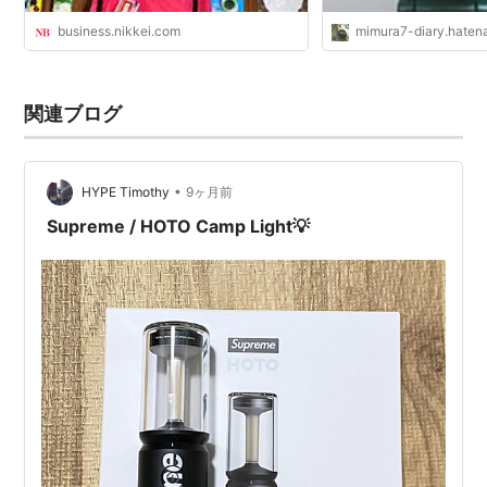
business.nikkei.com
mimura7-diary.hatena
関連ブログ
•
HYPE Timothy
9ヶ月前
Supreme / HOTO Camp Light💡