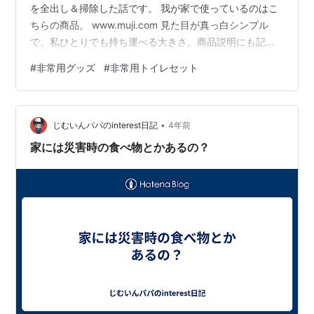
を全出し＆掃除した話です。 我が家で使っているのはこ
ちらの商品。 www.muji.com 見た目が真っ白シンプル
で、私ひとりでも持ち運べる大きさ。商品説明にも記載
されている『ベランダなどの屋外でも使用できる』とい
#
非常用グッズ
#
非常用トイレセット
う点に惹かれて購入しました。 この部屋に引っ越す前か
ら、約30平米で収納は押し入れ1か所なので災害備蓄を置
くのは無理かもと頑丈ボックスを購入予定。当初は食
•
品・物品を入れてベランダに置くつもりでした。 でも、
じむいんパパのinterest日記
4年前
フタがしてあるとは言え、外の雨ざらしのところに置く
家には災害時の食べ物とかあるの？
のがな…