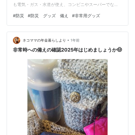
も電気・ガス・水道が使え、コンビニやスーパーでなん
でも買える便利な世界で暮らしていますが、これらのイ
#
防災
#
防災 グッズ 備え
#
非常用グッズ
ンフラが突然使えなくなると、私たちの生活基盤は思い
のほか脆いものです。「まさか自分が…」と思っていた
人ほど、備えが遅れて後悔するケースが多いのが現実で
•
す。過去の災害被災者の声を聞くと「もっと真剣に考え
ネコママの年金暮らしより
1年前
ておけば」という後悔の言葉が多く聞かれます。この記
非常時への備えの確認2025年はじめましょうか🤠
事では2025年最新の防災トレンドを踏まえ、…