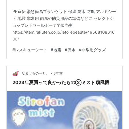
PR宣伝 緊急簡易ブランケット 保温 防水 防風 アルミシー
ト 地震 非常用 雨風や防災用品の準備などに セレクトシ
ョップレトワールボーテで販売中
https://item.rakuten.co.jp/letoilebeaute/49568108616
06/
#
レスキューシート
#
地震
#
洪水
#
非常用グッズ
•
なまけものーと。
3年前
2023年夏買って良かったもの②ミスト扇風機