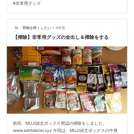
#
非常用グッズ
しなければと不安がマシマシに。 家には、ここひえが二
台あり、一様これは水がなくても使えますがモバイルバ
ッテリーでも動く仕様です（USBコードがプラグになっ
ています）。 ここに書いたのと、首振りするタイプの2
•
荷物を軽くしたい
4年前
つです。 ちょうど2年分の型ということで…
【掃除】非常用グッズの全出し＆掃除をする
前回、MUJI頑丈ボックス周辺の掃除をしました。
www.ashitakirei.xyz 今回は、MUJI頑丈ボックスの中身