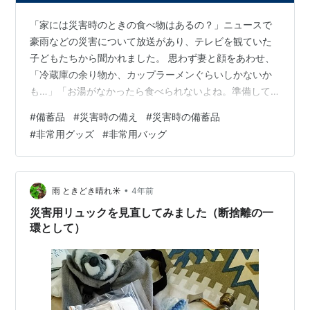
「家には災害時のときの食べ物はあるの？」ニュースで
豪雨などの災害について放送があり、テレビを観ていた
子どもたちから聞かれました。 思わず妻と顔をあわせ、
「冷蔵庫の余り物か、カップラーメンぐらいしかないか
も…」「お湯がなかったら食べられないよね。準備して
おかなくても大丈夫？ 他にも必要なものがあるよね…」
#
備蓄品
#
災害時の備え
#
災害時の備蓄品
どんどん不安になり、準備すべきことについて調べてみ
#
非常用グッズ
#
非常用バッグ
ることになりました。 政府系や消防庁のホームページを
見てみると、 災害時に備えた備蓄品の例として、・飲料
水…一人1日3リットルを目安に、３日分を用意・食品…
ご飯（アルファ米など一人５食分を用意）、ビスケッ
•
雨 ときどき晴れ☀
4年前
ト、板チョコ、乾パン（一人最低３日分の食…
災害用リュックを見直してみました（断捨離の一
環として）