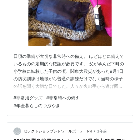
日頃の準備が大切な非常時への備え。 ほどほどに備えて
いるものの定期的な確認が必要です。 父が学んだ下町の
小学校に転校した子供の頃、関東大震災があった9月1日
の防災訓練は地域がら普通の訓練だけでなく当時の様子
の話を聞く大切な日でした。人々が火の手から逃げ回る
様子の話が恐ろしくて😬 地震＝火の元の確認と出口の確
#
非常用グッズ
#
非常時への備え
保 は命を守る必須条件と頭に叩き込んでいました。 今で
#
年金暮らしのつぶやき
も地震があるとすぐさま玄関ドアを開けてしまいます。
寒い時など家族のブーイングは 確かにと思いますが、用
心にこしたことはありません。 さて用心にこしたことは
ない非常時への備えのチェックを今年もはじめましょう
•
セレクトショップレトワールボーテ PR
3年前
😃 最初にお出かけネコから。 ❓️…