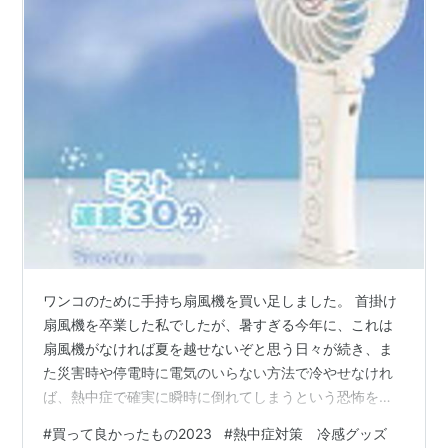
ワンコのために手持ち扇風機を買い足しました。 首掛け
扇風機を卒業した私でしたが、暑すぎる今年に、これは
扇風機がなければ夏を越せないぞと思う日々が続き、ま
た災害時や停電時に電気のいらない方法で冷やせなけれ
ば、熱中症で確実に瞬時に倒れてしまうという恐怖を持
ちました。 そして、ワンコが昨年秋にやってきて、5月
#
買って良かったもの2023
#
熱中症対策 冷感グッズ
ごろからの散歩が暑すぎてバテバテの様子にこれは対策