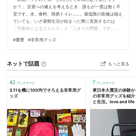
か？」 災害への備えを考えるとき、誰もが一度は抱く不
安です。水、食料、簡易トイレ……。最低限の装備は揃え
ていても、いざ避難生活が始まった際に直面するのは
「不衛生によるストレス」と「ニオイの問題」です。 限
られた水、お風呂に入れない日々、そして密集した避難
#
重曹
#
非常用グッズ
所での生活。そんな過酷な状況下で、たった一袋あるだ
けで劇的にQOL（生活の質）を上げてくれるアイテムが
あります。それが「重曹」です。 この記事でわかるこ
ネットで話題
もっと見る
と： なぜ防災バッグに「重曹」が必須なのか？（5つの
論理的理由） 避難所で役立つ具体的な重曹活用テクニッ
ク ダイソー・セリアで買える「おススメ防災…
42
7
ブックマーク
ブックマーク
3.11を機に100均でそろえる非常用グ
東日本大震災の体験か
ッズ
の非常用グッズを紹介し
と生活。love and life