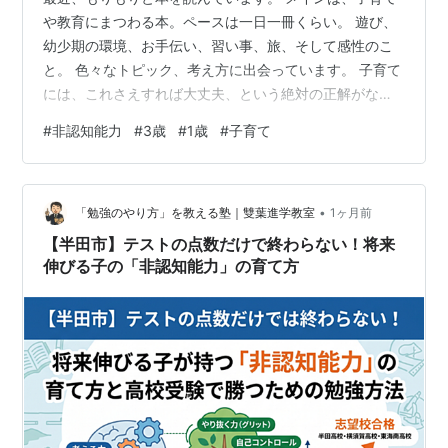
や教育にまつわる本。ペースは一日一冊くらい。 遊び、
幼少期の環境、お手伝い、習い事、旅、そして感性のこ
と。 色々なトピック、考え方に出会っています。 子育て
には、これさえすれば大丈夫、という絶対の正解がなく
て。 けれども子どもは、本当に本当に大切な存在で。で
#
非認知能力
#
3歳
#
1歳
#
子育て
きる限りの愛情を、その子に合う形で届けたい。できる
だけ健やかに、自分らしく育ってほしい。 だからこそ、
そのときどきで目に入るネットの情報に振り回されて、
•
不安を埋めるためだけに何かを選ぶのではなくて。 いろ
「勉強のやり方」を教える塾｜雙葉進学教室
1ヶ月前
いろな考え方を知ったうえで、我が家には何が合うの
【半田市】テストの点数だけで終わらない！将来
か。娘たちには、どんな時間を多く渡して…
伸びる子の「非認知能力」の育て方