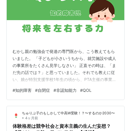
むかし親の勉強会で発達の専門医から、こう教えてもら
いました。 「子どもが小さいうちから、就労施設や成人
の事業所をたくさん見学しなさい」 正直その時は、「ま
だ先の話では？」と思っていました。それでも教えに従
い、娘が特別支援学校1年生の頃から、PTA主催の事業所
見学会などに参加してきました。 そこで見えてきたこと
#
知的障害
#
自閉症
#
非認知能力
#
QOL
は、安定して生活したり働き続けたりする人は、 決まっ
たことを続けられる 周囲とトラブルになりにくい 困った
時に助けを求められる 人への感謝や協調を示せる こうし
ちゅりぷ子のもしかして中高W受験！？〜するのか2030〜
た力が、暮らしや社会参加を支えているように感じまし
•
4ヶ月前
た。 一方で、学力などの認知的な課題に関しては、道具
体験格差は競争社会と資本主義の生んだ妄想？
の工夫や視覚化、職員さんの支…