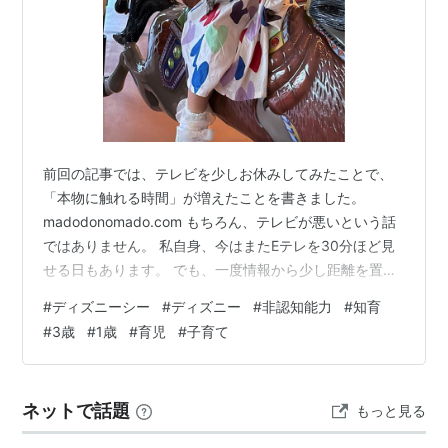
前回の記事では、テレビを少しお休みしてみたことで、
「本物に触れる時間」が増えたことを書きました。
madodonomado.com もちろん、テレビが悪いという話
ではありません。 私自身、今はまたEテレを30分ほど見
せる日もあります。 でも、一度情報から少し距離を置い
てみたことで、「子どもにどんな体験を届けたいんだろ
#
ディズニーシー
#
ディズニー
#
非認知能力
#
知育
う」と考えるようになりました。 そんなタイミングで、
#
3歳
#
1歳
#
育児
#
子育て
家族4人でディズニーシーへ行ってきました。 朝3時、小
さな旅が始まった🚗✨ やってよかったこと：アナ雪は
DPAを利用 姉妹でも、見えている世界は違った 「クラゲ
ネットで話題
もっと見る
乗った！」が一番の思い出 旅は、目的地だけじゃなかっ
た 旅のあと、図鑑…