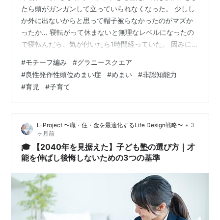
たら頭がガンガンして立っていられなくなった。 少しし
か外に出ないからと思って帽子被らなかったのがマズか
ったか… 寝転がって休まないと無理なレベルになったの
で寝転んだら、気が付いたら1時間経っていた。 因みに昨
日から持病のめまい（良性発作性頭位めまい症）が久々
#
モチーフ編み
#
グラニースクエア
に発症していて、それが作用して起き上がる時に気持ち
#
良性発作性頭位めまい症
#
めまい
#
非認知能力
悪くてまた動けなくなった。 めまいとの付き合いが長い
#
育児
#
子育て
ので、自分で耳石をどこか良いところに引っ掛けるのが
上手い。（何の自慢にもならない） ゴロゴロ頭を動かす
けどなかなか引っかからない💦 そうこうしていたら吐き
•
L-Project 〜職・住・金を最適化するLife Design戦略〜
3
そうだったので再び横になった。 そ…
ヶ月前
🎓 【2040年を見据えた】子ども塾の選び方｜才
能を伸ばし後悔しないための3つの基準