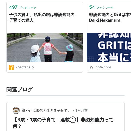
497
54
ブックマーク
ブックマーク
子供の貧困、脱出の鍵は非認知能力 -
非認知能力とGritは
子育ての達人
Daiki Nakamura
kosotatu.jp
note.com
関連ブログ
•
健やかに現代を生きる子育て。
1ヶ月前
【3歳・1歳の子育て｜連載①】非認知能力って
何？