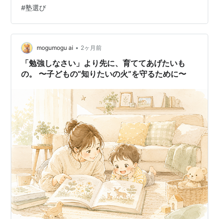
みを抱えている保護者の方は非常に多いです。 実は、中
#
塾選び
学校後半からの難化する学習や高校受験の壁を乗り越え
るためには、単なる知識の詰め込み（認知能力）だけで
は不十分です。 今、最も注目されている「非認知能力
（やり抜く力）」を育てることが、学力向上…
•
mogumogu ai
2ヶ月前
「勉強しなさい」より先に、育ててあげたいも
の。 〜子どもの“知りたいの火”を守るために〜