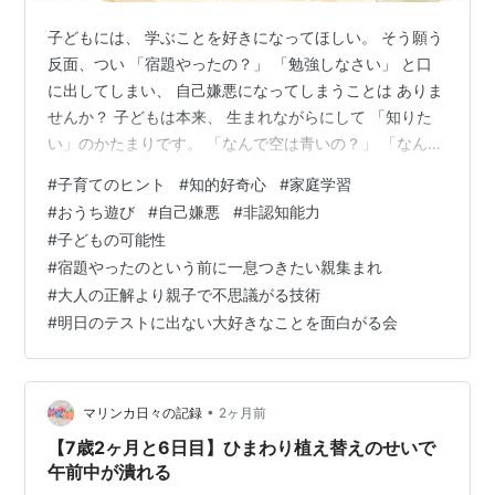
子どもには、 学ぶことを好きになってほしい。 そう願う
反面、つい 「宿題やったの？」 「勉強しなさい」 と口
に出してしまい、 自己嫌悪になってしまうことは ありま
せんか？ 子どもは本来、 生まれながらにして 「知りた
い」のかたまりです。 「なんで空は青いの？」 「なんで
アリは行列を作るの？」 という、毎日の終わらない 「な
#
子育てのヒント
#
知的好奇心
#
家庭学習
んで？」は、 まさに知的好奇心の火が まぶしく燃えてい
#
おうち遊び
#
自己嫌悪
#
非認知能力
る証拠。 けれど、 大人になるにつれて 「正解」や「点
#
子どもの可能性
数」 ばかりを求められるようになると、 その火は少しず
#
宿題やったのという前に一息つきたい親集まれ
つ 弱まってしまうことがあります。 この部屋では、 覚
#
大人の正解より親子で不思議がる技術
えさせることよりも、 子ども自身が「知りたい！」と 目
#
明日のテストに出ない大好きなことを面白がる会
を輝か…
•
マリンカ日々の記録
2ヶ月前
【7歳2ヶ月と6日目】ひまわり植え替えのせいで
午前中が潰れる