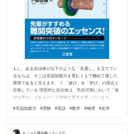
もし、ある自治体が以下のような「見通し」を立ててい
るならば、そこは非認知能力を育むうえで極めて適した
環境であると言えます。 1. 「遊び」を「学び」の原点と
定義している 理想的な自治体は、乳幼児期において「遊
びは学び」であるという明確な哲学を持っています 。 適
している理由: 遊びの中で芽生える「感じる・気付く力」
#
非認知能力
#
受験
#
英語
#
数学
#
物理
#
化学
「やりぬく力」「人とかかわる力」といった要素を、単
なるレクリエーションではなく、将来の資質・能力の基
礎（非認知能力）として正面から評価しているからです
•
。 効果: 幼児期の「意欲」や「忍耐力」がその後の学習
もこべえ通信😸
4ヶ月前