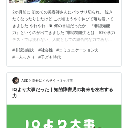
2か月前に 初めての美容師さんにバッサリ切られ、 泣き
たくなったりしたけど この頃ようやく伸びて落ち着いて
きました やれやれ…🍵 何の番組だったか、『非認知能
力』というのが出てきました “非認知能力とは、IQや学力
テストでは測れない、人間としての総合的な力であり、
意欲・協調性・忍耐力・自制心・創造性・コミュニケー
#
非認知能力
#
社会性
#
コミュニケーション力
ション力などを含む能力” とのこと わたしって こういう
#
一人っきり
#
子ども時代
のが弱いんですねぇ、生き方が不器用だったり 頼りなか
ったり🐌 コミュニケーション力や、適応能力、社会性と
か 小学校は家の都合で2度引っ越し つまり、小学校 3つ
行きました その度に友だち つくれなくて 母に「自分か
•
ASDと幸せにくらそう
3ヶ月前
ら話しかけていか…
IQより大事だった｜知的障害児の将来を左右する
力