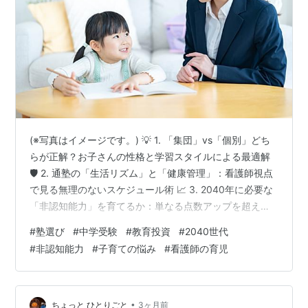
(※写真はイメージです。) 💡 1. 「集団」vs「個別」どち
らが正解？お子さんの性格と学習スタイルによる最適解
🛡️ 2. 通塾の「生活リズム」と「健康管理」：看護師視点
で見る無理のないスケジュール術 📈 3. 2040年に必要な
「非認知能力」を育てるか：単なる点数アップを超えた
価値 🚀 4. 親子で納得する最終決定：家庭の教育方針と
#
塾選び
#
中学受験
#
教育投資
#
2040世代
「相性」をマッチングさせる 偏差値だけで選ばない。
#
非認知能力
#
子育ての悩み
#
看護師の育児
2040年を生き抜く「思考力」を育む環境探し ✨ 2040
年、お子さんが社会の中心となる頃、求められるのは単
なる知識の量ではなく、正解のない問いに立ち向かう
「思考力」と「レジリエンス（折れない心）」です。 現
•
ちょっと ひとりごと
3ヶ月前