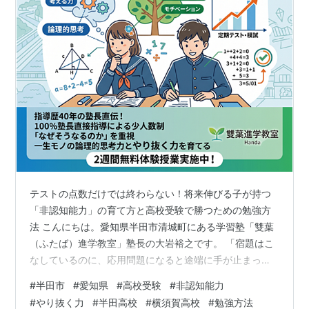
テストの点数だけでは終わらない！将来伸びる子が持つ
「非認知能力」の育て方と高校受験で勝つための勉強方
法 こんにちは。愛知県半田市清城町にある学習塾「雙葉
（ふたば）進学教室」塾長の大岩裕之です。 「宿題はこ
なしているのに、応用問題になると途端に手が止まって
しまう」 「定期テストの直前だけ丸暗記で乗り切ろうと
#
半田市
#
愛知県
#
高校受験
#
非認知能力
して、模試になると成績が上がらない」 このようなお悩
#
やり抜く力
#
半田高校
#
横須賀高校
#
勉強方法