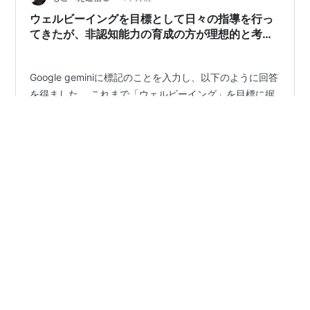
の基盤になるという科学的知見を施策の根幹に据えるこ
ウェルビーイングを目標として日々の指導を行っ
とで、早期からの体系的な育成…
てきたが、非認知能力の育成の方が理想的と考え
た理由😸