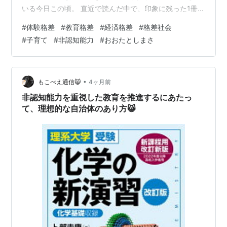
いる今日この頃。 直近で読んだ中で、印象に残った1冊で
す。 子どもがいる人ならぜひ読んでみてほしい！（どん
#
体験格差
#
教育格差
#
経済格差
#
格差社会
な年齢でも！） 『子どもの体験 学びと格差 負の連鎖を
#
子育て
#
非認知能力
#
おおたとしまさ
断ち切るために』概要 それはこちら！ 我が家には高一の
桜子がいるので、大学入試がチラつき始めております。
総合型選抜の話なんかも耳にするようになり、めっちゃ
気になるタイトルでした。 我が家には下に小学生が二人
•
もこべえ通信😸
4ヶ月前
もいるのでより気になりました…
非認知能力を重視した教育を推進するにあたっ
て、理想的な自治体のあり方😸