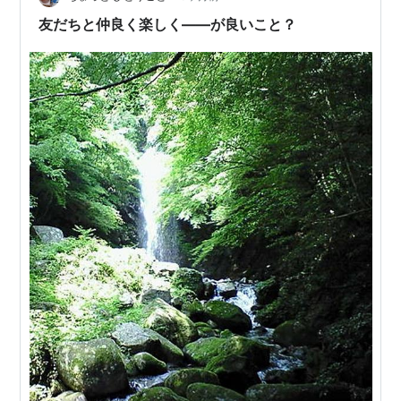
在、…
友だちと仲良く楽しく――が良いこと？