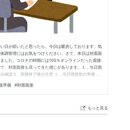
暑い日が続いたと思ったら、今日は暖房しております。気
ん体調管理にはお気をつけください。さて、本日は対面面
ました。コロナの時期には100％オンラインだった面接
れて、対面面接も戻ってきた感じがあります。１．当日面
み確認３．面接終了後の注意 １．当日面接前の準備 緊
連絡するべき番号です。通常は人事部の採用担当者の携帯
接準備
#
対面面接
対面面接の場合、こちらが本当に重要となります。緊急連
ます」です。電車が遅…
もっと見る