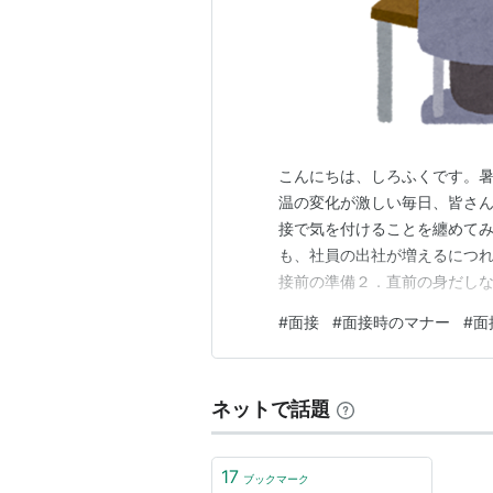
こんにちは、しろふくです。
温の変化が激しい毎日、皆さ
接で気を付けることを纏めてみ
も、社員の出社が増えるにつ
接前の準備２．直前の身だしな
急連絡先は、当日の緊急時に
#
面接
#
面接時のマナー
#
面
番号であることが多いです。
絡でいただくNo.1は「遅刻し
ネットで話題
17
ブックマーク