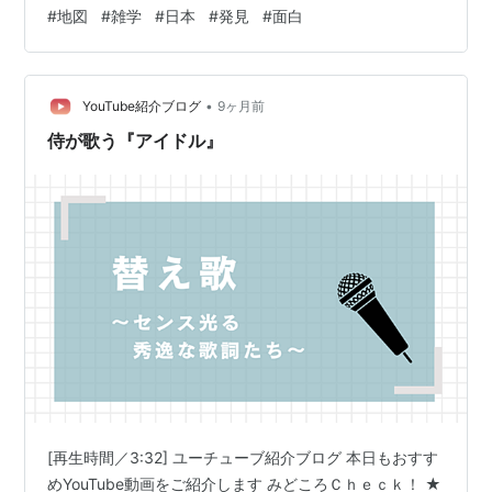
要 『変な地図』は、地図を使って日本の「意外な姿」や
#
地図
#
雑学
#
日本
#
発見
#
面白
「知られざる事実」をユニークな視点で紹介する一冊で
す。 地図とデータを組み合わせることで、普段の生活で
は気づかない地域差や文化の違い、人口分布の偏りなど
•
が“視覚的に”理解できる構成になっています。 例えば、
YouTube紹介ブログ
9ヶ月前
「都道府県ごとの○○が多い地域」「日本の中でここだ
侍が歌う『アイドル』
け異常に○○…
[再生時間／3:32] ユーチューブ紹介ブログ 本日もおすす
めYouTube動画をご紹介します みどころＣｈｅｃｋ！ ★