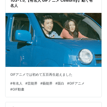
103-1.5,【有名人 GIFアニメ Celebrity】動く有
開始です！私はシャベルを持って、思いっき…
名人
GIFアニメでは初めて五百再生超えました
#
有名人
#
芸能界
#
藝能界
#
面白
#
GIFアニメ
#
GIF動畫