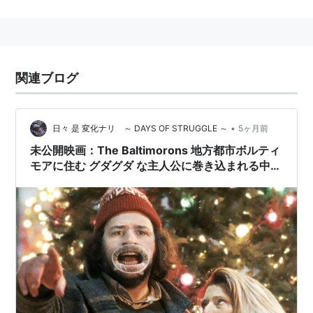
リスト::日本人の苗字
関連ブログ
•
日々 是 変化ナリ ～ DAYS OF STRUGGLE ～
5ヶ月前
未公開映画：The Baltimorons 地方都市ボルティ
モアに住む グダグダ な主人公に巻き込まれる中年
女性、その恋の駆け引き（汗）