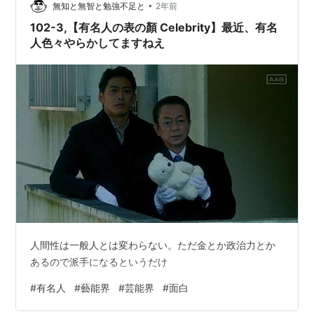
•
無知と無智と勉強不足と
2年前
102-3,【有名人の表の顏 Celebrity】最近、有名
人色々やらかしてますねえ
人間性は一般人とは変わらない。ただ金とか政治力とか
あるので派手になるというだけ
#
有名人
#
藝能界
#
芸能界
#
面白