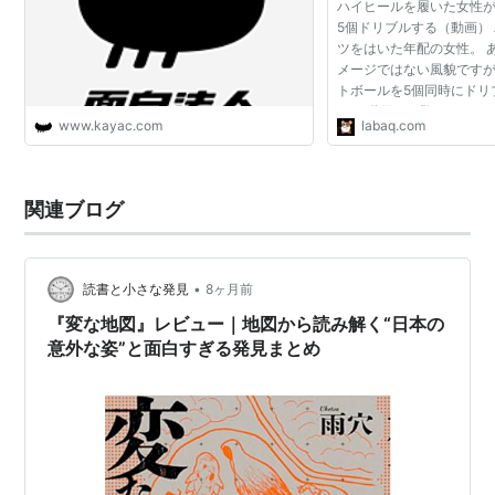
ハイヒールを履いた女性
5個ドリブルする（動画）
ツをはいた年配の女性。 
メージではない風貌です
トボールを5個同時にドリ
す。 動画をご覧ください
www.kayac.com
labaq.com
関連ブログ
•
読書と小さな発見
8ヶ月前
『変な地図』レビュー｜地図から読み解く“日本の
意外な姿”と面白すぎる発見まとめ