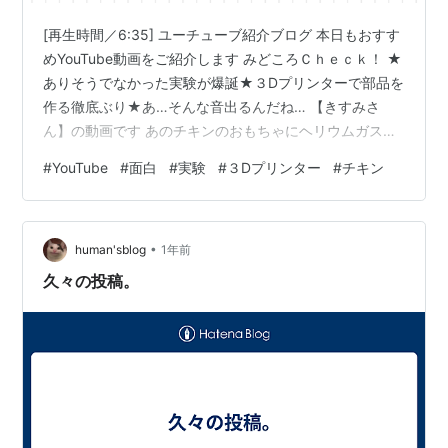
[再生時間／6:35] ユーチューブ紹介ブログ 本日もおすす
めYouTube動画をご紹介します みどころＣｈｅｃｋ！ ★
ありそうでなかった実験が爆誕★３Dプリンターで部品を
作る徹底ぶり★あ…そんな音出るんだね… 【きすみさ
ん】の動画です あのチキンのおもちゃにヘリウムガスを
入れると 果たして出てくる音はどうなるんだろう…？ そ
#
YouTube
#
面白
#
実験
#
３Dプリンター
#
チキン
のような気にならないようで気になりそうな疑問を しっ
かりと解決してくれる動画です このチキンって色々なと
ころで見ますけど 動画内でも言及ある通り正式名称が
•
「shrilling chicken（けたたましく叫ぶニワトリ）」 って
human'sblog
1年前
ところが地味にびっくりします あれってそんな…
久々の投稿。