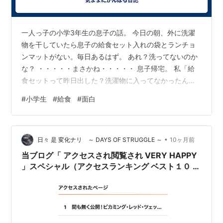
一人っ子の小学3年生の息子の話。 今日の朝、外に洗濯
物を干していたら息子の給食セット入れの袋とランチョ
ンマットがない。毎日あるはず。 あれ？洗ってないのか
な？ ・・・・・まさかね・・・・・ 息子帰宅。 私「給
食セットって昨日出した？洗濯物に入ってなかったんだ
けど？」 息子「忘れちゃった」 私「え？今日どうした
#
小学生
#
給食
#
面白
の？」 息子「そのまま使った」 私「・・・・・（まじ
か、てかやはり笑）」 私「洗ってないものを使ったらお
なか壊すよ」 息子「そうなの？先生にわりばしもらえば
•
よかったか」 私「帰ったらすぐ出してね」（いつも言っ
日々 是 変化ナリ ～ DAYS OF STRUGGLE ～
10ヶ月前
てるけどね、、） 息子「うん」 ということがありまし
当ブログ「 アクセスされ閲覧され VERY HAPPY
た。 そのまま使うとは、、、予…
」スペシャル（アクセスランキング ベスト１０ よ
り） バラエティに富む今回！20250928