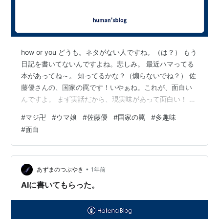
how or you どうも。ネタがない人ですね。（は？） もう
日記を書いてないんですよね。悲しみ。 最近ハマってる
本があってね～。 知ってるかな？（煽らないでね？） 佐
藤優さんの、国家の罠です！いやぁね。これが、面白い
んですよ。 まず実話だから、現実味があって面白い！ ち
ょっとネタバレはできないんですぅ～（sorry] あとあ
#
マジ卍
#
ウマ娘
#
佐藤優
#
国家の罠
#
多趣味
と！皆さんウマ娘ってご存知？ 私ダイダイダイダイだい
#
面白
すきなんですけど。 みなさん誰推しですか？私はまぢみ
んなだいすきなんですけど、 オグリキャップ、スペシャ
ルウイーク、ツインターボ、ベルノライト、ライスシャ
ワー が好きです！本当に選べないんですよ！まぁしゃあ
•
あずまのつぶやき
1年前
ないっすね。…
AIに書いてもらった。