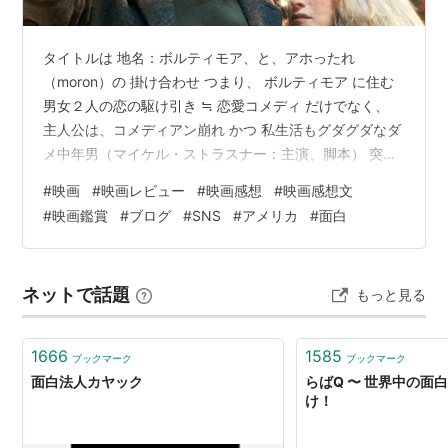
タイトルは 地名：ボルティモア、と、アホったれ
（moron）の 掛け合わせ つまり、 ボルティモア に住む
男女２人の恋の駆け引き ≒ 恋愛コメディ だけでなく、
主人公は、コメディアン崩れ かつ 私生活もグダグダなダ
メ中年男（マイケル・ストラスナー：主演、脚本） 突然
歯が痛くなった主人公を救ってあげた歯医者（写真：
#
映画
#
映画レビュー
#
映画感想
#
映画感想文
右）、が出会い なカタチ（クリスマス休暇中なのに！）
#
映画鑑賞
#
ブログ
#
SNS
#
アメリカ
#
面白
≒ 中年 恋愛コメディってこと！ こんな２人なので、燃え
上がる熱愛、とかファンタジーぽさは皆無（笑） そうい
う点でリアリティありまくり！ ただでさえグダグダな主
ネットで話題
もっと見る
人公に女性歯医者も巻き込まれ、クルマは持ってかれる
わ、ご馳走になるは…
1666
1585
ブックマーク
ブックマーク
面白法人カヤック
らばQ 〜 世界中の面
け！