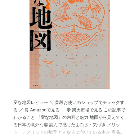
変な地図レビュー ＼ 普段お使いのショップでチェックす
る ／ 🛒 Amazonで見る ｜ 🔴 楽天市場で見る この記事で
わかること 『変な地図』の内容と魅力 地図から見えてく
る日本の意外な姿 読んで感じた面白さ・気づき メリッ
ト・デメリットの整理 どんな人に向いている本か 商品概