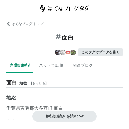
はてなブログ トップ
面白
このタグでブログを書く
言葉の解説
ネットで話題
関連ブログ
面白
(
地理
)
【
おもじろ
】
地名
千葉県
夷隅郡
大多喜町
面白
解説の続きを読む
面白
(
一般
)
【
おもじろ
】