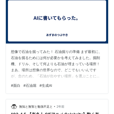
想像で石油を掘ってみた！ 石油掘りの準備 まず最初に、
石油を掘るためには何が必要かを考えてみました。掘削
機、ドリル、そして何よりも石油が埋まっている場所！
まあ、場所は想像の世界なので、どこでもいいんです
が、念のため、「石油が出やすい場所」を選ぶことに。
その場所はアメリカのテキサス州。私はその場面を想像
#
面白
#
石油堀
#
生成AI
しながら、準備を整えます。石油を掘るためには、何よ
りも「強力な掘削機」が必要です。私は、ハリウッド映
画のような大きな掘削機をイメージしていました。 そ
•
う、あれです。映画『ドリル』で使われているような、
無知と無智と勉強不足と
2年前
巨大で超音速の掘削機。 開始めいッッ！！！ いざ、掘削