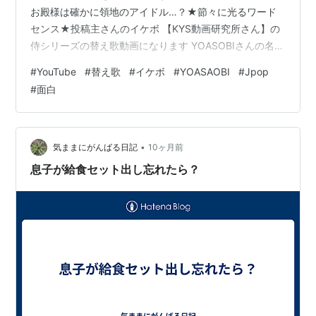
お殿様は確かに領地のアイドル…？★節々に光るワード
センス★投稿主さんのイケボ 【KYS動画研究所さん】の
侍シリーズの替え歌動画になります YOASOBIさんの名曲
『アイドル』を 侍Verにして歌い上げています 本当にこ
#
YouTube
#
替え歌
#
イケボ
#
YOASAOBI
#
Jpop
の方の動画はどれもどれも ワードのチョイスが素晴らし
#
面白
すぎます 元のフレーズを大きく外すことなく しっかりと
侍っぽいワードになっているという 「彼女のエリア」を
「まさに阿修羅」は もう聴いた瞬間に虜になってしまい
ますね 他にも「一番星」を「建御名方神(タケミナカ…
•
気ままにがんばる日記
10ヶ月前
息子が給食セット出し忘れたら？