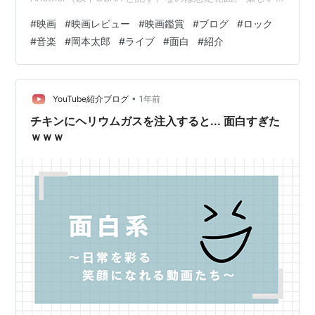
のが、３位。 サッカー系の検索があったこと、実に喜ば
#
映画
#
映画レビュー
#
映画鑑賞
#
ブログ
#
ロック
しい！ そして4位 タローマン TAROMAN系、5位も嬉し
#
音楽
#
岡本太郎
#
ライブ
#
面白
#
紹介
い BOOK系！ そのあとはよくある展開だが着目したいの
が １０位！ David Byrne American Utopia on Broadway
2019 ライブを体験！ ファン必見の…
•
YouTube紹介ブログ
1年前
チキンにヘリウムガスを注入すると... 面白すぎた
ｗｗｗ