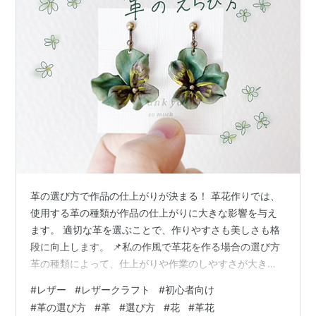
革の選び方で作品の仕上がりが決まる！ 革花作りでは、
使用する革の種類が作品の仕上がりに大きな影響を与え
ます。 適切な革を選ぶことで、作りやすさも美しさも格
段に向上します。 📌私の作風で革花を作る場合の選び方
革の種類によって、仕上がりや作業のしやすさが大きく
異なります。 このガイドでは、私の作風に合った革の選
#
レザー
#
レザークラフト
#
初心者向け
び方を紹介します。 他の方法や革を使う選択肢もあるこ
#
革の選び方
#
革
#
選び方
#
花
#
革花
とを念頭に置いて読んでください。 牛革（ヌメ革･タンニ