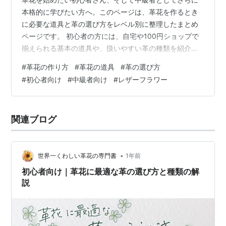
本格的に学びたい方へ。このページは、革花を作るとき
に必要な道具と革の選び方をレベル別に整理したまとめ
ページです。 初心者の方には、自宅や100円ショップで
揃えられる基本の道具や、扱いやすい革の種類を紹介し
た記事へのリンクを掲載。中級者の方には、作品の表現
#
革花の作り方
#
革花の道具
#
革の選び方
を広げるための本格的な道具や、革屋さんでの購入方
#
初心者向け
#
中級者向け
#
レザーフラワー
法・選び方を解説した記事へのリンクをまとめていま
す。 私自身が革花作りで実際に使用してきた経験をもと
に記事を整理していますので、これから革花を始めたい
関連ブログ
方にも、さらに美しく仕上げたい方にも役立つ道しるべ
になるはずです。 初心者向け｜革花に必要な道具と…
•
世界一くわしい革花の専門書
1年前
初心者向け｜革花に最適な革の選び方と種類の解
説