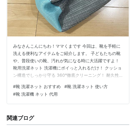
みなさんこんにちわ！ママくまです 今回は、靴を手軽に
洗える便利なアイテムをご紹介します。 子どもたちの靴
や、普段使いの靴、汚れが気になる時に大活躍ですよ！
靴用洗濯ネット 洗濯機にポイっと入れるだけ！ クッショ
ン構造でしっかり守る 360°徹底クリーニング！ 耐久性
抜群！洗濯機も守る設計 繰り返し使えてエコ！ 最後に
#
靴 洗濯ネット おすすめ
#
靴 洗濯ネット 使い方
靴用洗濯ネット ちびクマちゃんの靴を洗ってみます。 靴
#
靴 洗濯機 ネット 代用
底の小石をとって、サッとシャワーで流してから、ネッ
トに入れてみました。 思ったよりキレイになっていてビ
ック！ 洗濯機にポイっと入れるだけ！ 靴をネットに入れ
関連ブログ
てファスナーを閉じるだけ。あとは洗濯機に放り込むだ
けで、手間いらずで靴…