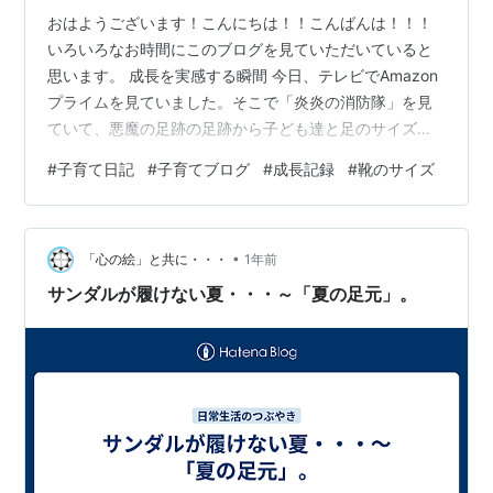
おはようございます！こんにちは！！こんばんは！！！
いろいろなお時間にこのブログを見ていただいていると
思います。 成長を実感する瞬間 今日、テレビでAmazon
プライムを見ていました。そこで「炎炎の消防隊」を見
ていて、悪魔の足跡の足跡から子ども達と足のサイズを
比べてみました。すると、子どもの靴のサイズが大きく
#
子育て日記
#
子育てブログ
#
成長記録
#
靴のサイズ
なってきました。お兄ちゃんがすでに私と同じサイズは
わかっていたのです。弟くんも母と比べてみたら、ほぼ
同じか、むしろ少し大きいくらいでした。 「靴はキツく
•
ない？」と聞くも「別に〜」の返事。でも玄関にいって
「心の絵」と共に・・・
1年前
いつも学校に履いていっている靴を履かせてみると、つ
サンダルが履けない夏・・・～「夏の足元」。
ま先が完全に当たっている…😅 これはもう…