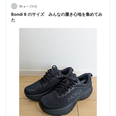
遠くのお店もチェックしていて 先週は、見送っていた。
•
fit-x
2年前
金曜日は…
Bondi 8 のサイズ みんなの履き心地を集めてみ
た