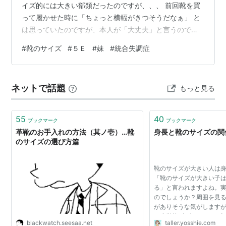
イズ的には大きい部類だったのですが、、、 前回靴を買
って履かせた時に「ちょっと横幅がきつそうだなぁ」 と
は思っていたのですが、本人が「大丈夫」と言うのでそ
のままその靴を履いてもらっていたのですが・・・。 １
#
靴のサイズ
#
５Ｅ
#
妹
#
統合失調症
０月頃に冬服でズボン（パンツ）が少なくなっていた
し、看護師さんも冬用のズボンを２本ほどあった方が良
いと言う事で、本人とカタログを見ながら買ったんで
ネットで話題
もっと見る
す。 その時にも「靴も欲しい」とは言ってたのですが、
見た目が普通だったので、結局は洋服しか買いませんで
した。 その次の面会の時、買った服が届いた…
55
40
ブックマーク
ブックマーク
革靴のお手入れの方法（其ノ壱）…靴
身長と靴のサイズの関
のサイズの選び方篇
靴のサイズが大きい人は
「靴のサイズが大きい子
る」と言われますよね。
のでしょうか？周囲を見
がありそうな気がしますが
は小学校6年生になった時
blackwatch.seesaa.net
taller.yosshie.com
25.5cm位だったと記憶