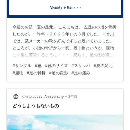
今週のお題「夏の足元」 こんにちは。 左足の小指を骨折
したのが、一昨年（２０２３年）の３月でした。 それま
では、某メーカーの靴を好んでずっと履いていました。
ところが、小指の骨折から一変、履く物というか、履物
に非常に苦労するように・・・。恐らく、足の形が変わ
った事と、若干の後遺症みたいな痛みがあるせいでしょ
#
サンダル
#
靴
#
靴のサイズ
#
スリッパ
#
夏の足元
う。 当初は小指に当たらない、室内用のサンダルを履い
#
履物
#
足の骨折
#
足の変形
#
足の痛み
ておりましたが、サンダルの裏側の厚みが薄いので、外
を歩く様になってからは痛みが出てくるように。 そこ
で、色々調べて、合う物を履く形にはなりました。 今
は、履ける靴が限定されまして。当然、以前履いていた
•
kimitojacuzzi Anniversary
2年前
メーカーの物も、今では硬すぎて（痛くて）履…
どうしようもないもの