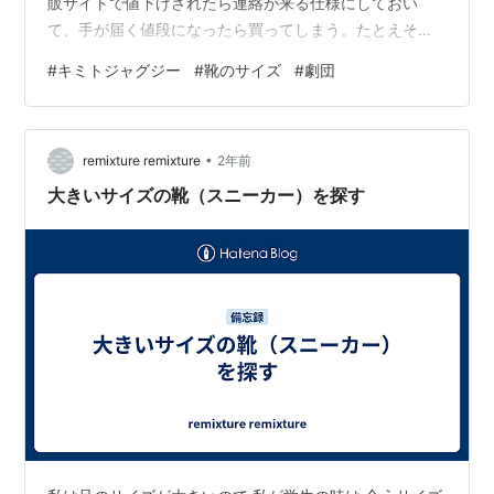
販サイトで値下げされたら連絡が来る仕様にしておい
て、手が届く値段になったら買ってしまう。たとえそれ
が来年・再来年に予定されている舞台であろうと。 キミ
#
キミトジャグジー
#
靴のサイズ
#
劇団
ジャグに出演してくれている男性陣は（おもに大亮、
林、誉人）、全員靴のサイズが０．５ミリずつ違うの
で、同じデザインで揃えると誰がどの靴が分からなくな
•
っちゃうね。誉人みたいに「渡された靴がでかくても言
remixture remixture
2年前
い出せず、長年合ってない靴を履いちゃう」殿方もいる
大きいサイズの靴（スニーカー）を探す
から…。言って、お願いだから…。怪我しちゃうから…。
…