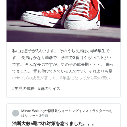
私には息子が2人います。 そのうち長男は小学6年生で
す。 長男はかなり華奢で、学年で3番目くらいに小さい
です。 そんな長男ですが、男の子の成長期・・・。 侮っ
てました。 背も伸びてきているんですが、それよりも足
のサイズの成長が著しく、6年生になってから靴の買い替
え3回目です・・・。 買い替え自体は下の子もいるので
#
男児の成長
#
靴のサイズ
別に良いんですが、あんなに小さかった子でも男の子っ
て成長しだすと一気なんですね。 中学校の制服、大きめ
にしたけど大丈夫かな・・・。笑 良い事なんですけど
Minae Walking〜幅狭足ウォーキングインストラクターのお
ね。あまりに急なのでびっくりしています。 そういえば
•
はなし〜
3年前
最近はご飯の量も増えたしなぁ。 ゲームもよくするけ
油断大敵⭐︎靴づれ対策を怠りました。。。
ど、学校から帰ってすぐは友達とサ…