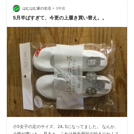
かけて靴づれをすることが多いです。 気にいって履いて
•
いるChochotteのAdeleも靴づれ対策しないと必ずやられ
はむはむ家の生活
3年前
ます。 私の靴づれ対策はとってもシンプル。足首に専用
5月半ばすぎて、今更の上履き買い替え。。
のテープを貼るだけで…
小5女子の足のサイズ、24､5になってました。 なんか、
小指が痛いと。 見ると、これは外反母趾の始まりか！？