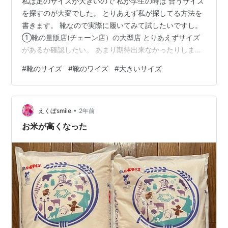
私は足のサイズが大きいので 私が学生の時は 合うサイズ
を探すのが大変でした。 とりあえず私が探してる方法を
書きます。 靴なので実際に履いてみて試したいですし。
①靴の量販店(チェーン店）の大型店 とりあえずサイズ
があるか確認したい。 あまり期待出来なかったりしま
す…。 ②ホームセンターのスニーカー売り場 ホームセン
#
靴のサイズ
#
靴のワイズ
#
大きいサイズ
ターなのでスニーカーが あまり置いていないかもしれな
いけど 近隣の店舗で見てみると良いですが ホームセンタ
ーによっては 扱っている物がマイナーなメーカーしかな
•
いかもです。 ③スポーツ用品店のスニーカー売り場 ど
えくぼsmile
2年前
ちらかというと運動靴ではあるけど 普段履き出来るもの
お米が高くなった
もあるので 大きめな店…