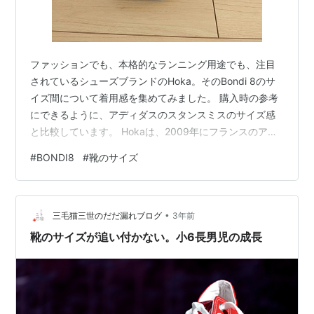
ファッションでも、本格的なランニング用途でも、注目
されているシューズブランドのHoka。そのBondi 8のサ
イズ間について着用感を集めてみました。 購入時の参考
にできるように、アディダスのスタンスミスのサイズ感
と比較しています。 Hokaは、2009年にフランスのアネ
シーで誕生しました。山でのランニングにも適した、ク
#
BONDI8
#
靴のサイズ
ッション性、バランス性を備えています。現在はアメリ
カ、カリフォルニア州のサンタバーバラに拠点を移して
います。 Bondi 8は、Hokaの中でも特にクッション性が
•
優れています。Bondi 8には、ノーマル（型番
三毛猫三世のだだ漏れブログ
3年前
1123202）、ワイド（型番1127953）、エキストラワイ
靴のサイズが追い付かない。小6長男児の成長
ド（型番…