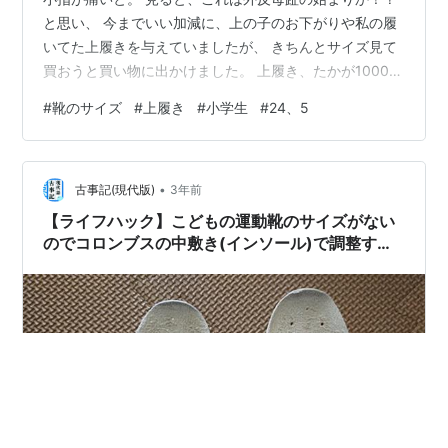
と思い、 今までいい加減に、上の子のお下がりや私の履
いてた上履きを与えていましたが、 きちんとサイズ見て
買おうと買い物に出かけました。 上履き、たかが1000円
ちょっとですが、半年くらいしか持たないので、 適当に
#
靴のサイズ
#
上履き
#
小学生
#
24、5
代用してきたツケが、小指の変形に。 でも足大きいな〜
😲 既にマジックテープで止める運動靴はなくなり、 文句
言いながら、紐の靴、即ち普通の靴を選んでいます。 ひ
•
も結んでいると、休み時間の校庭ダッシュで負けてしま
古事記(現代版)
3年前
うらしいです。 鉄棒の奪い合い？もあるし、そりゃ大問
【ライフハック】こどもの運動靴のサイズがない
題だ〜 笑 既に子…
のでコロンブスの中敷き(インソール)で調整する
よ【ムーンスター】