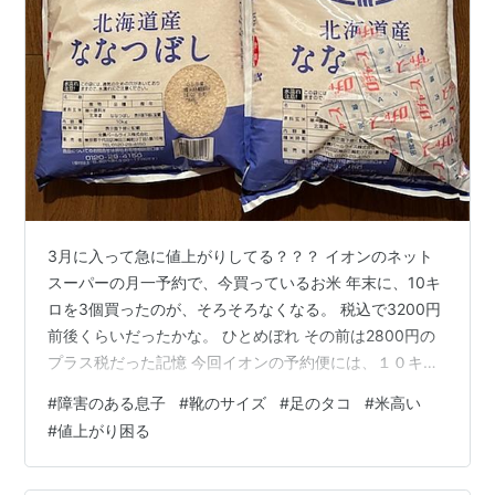
3月に入って急に値上がりしてる？？？ イオンのネット
スーパーの月一予約で、今買っているお米 年末に、10キ
ロを3個買ったのが、そろそろなくなる。 税込で3200円
前後くらいだったかな。 ひとめぼれ その前は2800円の
プラス税だった記憶 今回イオンの予約便には、１０キロ
が出ていなかったので予約してなかった。 なので、数週
#
障害のある息子
#
靴のサイズ
#
足のタコ
#
米高い
間近所を見ていたんだけど 税込で3700円が相場になって
#
値上がり困る
いて え？？？？？そんなに上がった？？？？？ お米、美
味しいの食べると なかなか質を下げられなくなる。 でも
家計を考えるとそうも言ってられないかな と、一応少し