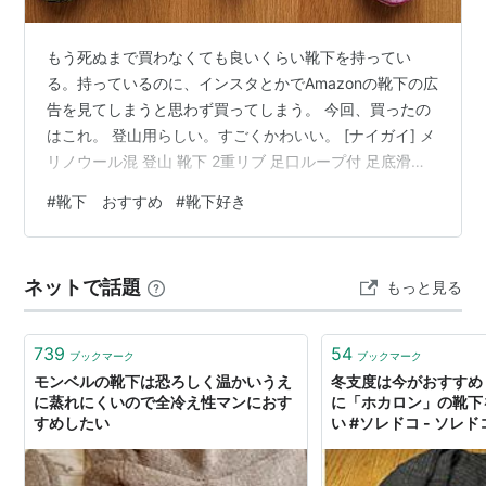
もう死ぬまで買わなくても良いくらい靴下を持ってい
る。持っているのに、インスタとかでAmazonの靴下の広
告を見てしまうと思わず買ってしまう。 今回、買ったの
はこれ。 登山用らしい。すごくかわいい。 [ナイガイ] メ
リノウール混 登山 靴下 2重リブ 足口ループ付 足底滑り
止め付き 総パイル クルー丈ソックス アウトドア メンズ
#
靴下 おすすめ
#
靴下好き
＆レディース ソックス 靴下 男性 女性 プレゼント ギフト
NAIGAITRAIL 90370007 (JP, 数字サイズ, 23.0 cm,
25.0 cm, 91.オフホワイト) NAIGAI(ナイガイ) Amazon
ネットで話題
もっと見る
滑り止めが付いているので、家の中でも階段とかで…
739
54
ブックマーク
ブックマーク
モンベルの靴下は恐ろしく温かいうえ
冬支度は今がおすすめ
に蒸れにくいので全冷え性マンにおす
に「ホカロン」の靴下
すめしたい
い #ソレドコ - ソレド