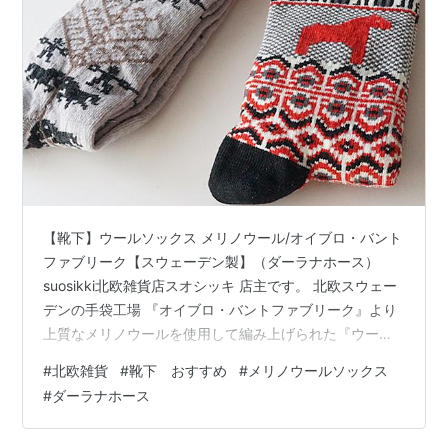
【靴下】ウールソックス メリノウール/オイブロ・バント
ファブリーク【スウェーデン製】（ダーラナホース）
suosikki北欧雑貨店スオシッキ 店主です。 北欧スウェー
デンの手袋工場 『オイブロ・バントファブリーク』より
上質なメリノウールを使用して編み上げられた『ウール
ソックス』のご紹介です。 ふわふわのクッション性のあ
#
北欧雑貨
#
靴下 おすすめ
#
メリノウールソックス
る温かいウール素材。 冬の寒い季節の足元を暖かく、ス
#
ダーラナホース
ウェーデンのダーラナホースを象徴する赤を用いた、幸
せを運ぶ伝統の馬モチーフ『ダーラナホース』のデザイ