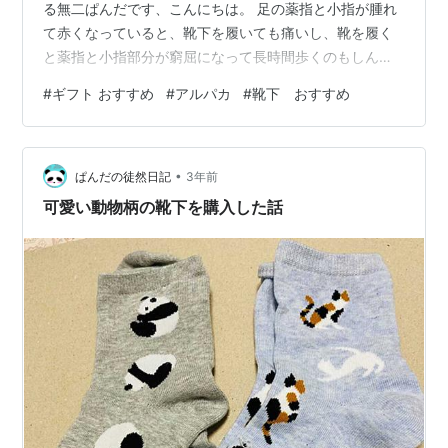
る無二ぱんだです、こんにちは。 足の薬指と小指が腫れ
て赤くなっていると、靴下を履いても痛いし、靴を履く
と薬指と小指部分が窮屈になって長時間歩くのもしんど
い。 軟膏を塗れば良いが、塗ったあと足先は空気に触れ
#
ギフト おすすめ
#
アルパカ
#
靴下 おすすめ
ずに温めたい……何か良いものは無いかと探しているとき
に、コレだ！！！ とある商品を注文し、本日商品が到着
したので早速履いてみました。 うおぉぉぉぉぉぉぉぉ
•
ぉ！！！あったかいなり～。 ということで、買ってきた
ぱんだの徒然日記
3年前
靴下のご紹介です。 自分用へのギフトに靴下を買ってみ
可愛い動物柄の靴下を購入した話
たら良かったので、クリスマスプレゼ…