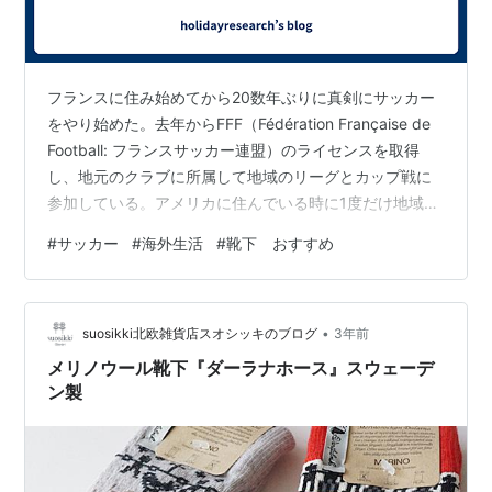
フランスに住み始めてから20数年ぶりに真剣にサッカー
をやり始めた。去年からFFF（Fédération Française de
Football: フランスサッカー連盟）のライセンスを取得
し、地元のクラブに所属して地域のリーグとカップ戦に
参加している。アメリカに住んでいる時に1度だけ地域の
サッカーチームの練習に参加したが、当時は大学院が忙
#
サッカー
#
海外生活
#
靴下 おすすめ
しいのとなんとなくそのチームの雰囲気が自分とは合わ
なかった。しかし、今のチームは運営もしっかりしてお
り、サッカーが文化として根付いているフランスの素晴
•
らしさを感じることができる。 一口にサッカーと言って
suosikki北欧雑貨店スオシッキのブログ
3年前
も国が違えばスタイルが異なるのが面白い。さらにここ
メリノウール靴下『ダーラナホース』スウェーデ
15年…
ン製