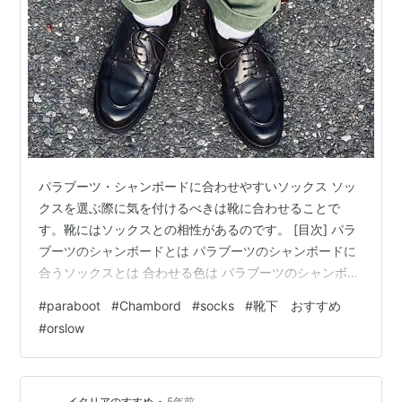
パラブーツ・シャンボードに合わせやすいソックス ソッ
クスを選ぶ際に気を付けるべきは靴に合わせることで
す。靴にはソックスとの相性があるのです。 [目次] パラ
ブーツのシャンボードとは パラブーツのシャンボードに
合うソックスとは 合わせる色は パラブーツのシャンボー
ドとは パラブーツは1908年創業のフランスを代表する靴
#
paraboot
#
Chambord
#
socks
#
靴下 おすすめ
ブランドです。中でもこのシャンボードはパラブーツの
#
orslow
代表作となり、日本でも大変人気の高いモデルとなって
います。コーディネートの汎用性がとても高く、ビジネ
スにもカジュアルにも合い、パンツの形も選ばず、どん
なスタイルにもマッチします。 パラブーツのシャンボー
•
イタリアのすすめ
5年前