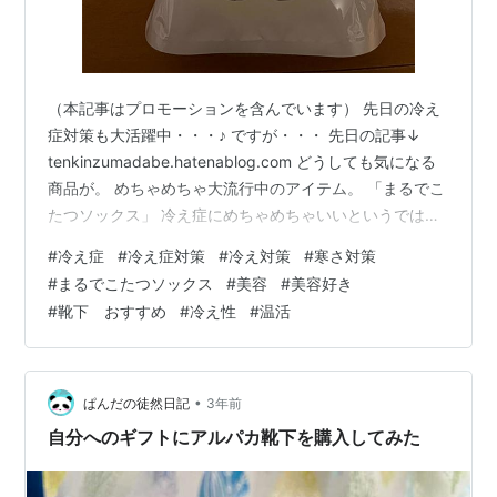
（本記事はプロモーションを含んでいます） 先日の冷え
症対策も大活躍中・・・♪ ですが・・・ 先日の記事↓
tenkinzumadabe.hatenablog.com どうしても気になる
商品が。 めちゃめちゃ大流行中のアイテム。 「まるでこ
たつソックス」 冷え症にめちゃめちゃいいというではな
いですか・・・！！！ ぶっちゃけ病的な冷え症だと自負
#
冷え症
#
冷え症対策
#
冷え対策
#
寒さ対策
しているので・・・そういう情報にはとにかくあやかり
#
まるでこたつソックス
#
美容
#
美容好き
たい・・・。 というわけで、購入してきました。 このへ
#
靴下 おすすめ
#
冷え性
#
温活
こみ？模様のところがポイントらしいです。 丈が長い！
最高！ もふもふだ・・・！！！ 足先も冷えがなさそう。
そしてガチレビュー。 これ、やっばいです！！！…
•
ぱんだの徒然日記
3年前
自分へのギフトにアルパカ靴下を購入してみた