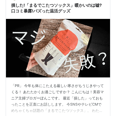
で靴下には期待してないといいますか……ショートで踵部
損した!「まるでこたつソックス」暖かいのは嘘?
分がすぐに脱げちゃう問題や…
口コミ暴露!バズった温活グッズ
「PR」 今年も体にこたえる厳しい寒さがもうじきやって
くる！ あたたかくお過ごしですか？ こんにちは！美容マ
ニア主婦ブロガーぽんこです。 最近「損した」っておも
ったことを正直にお話しします。 今SNSやテレビCMで
めちゃくちゃ話題の「まるでこたつソックス」。 わたし