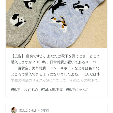
【広告】 唐突ですが、あなたは靴下を買うとき、どこで
購入しますか？ 100均、日常雑貨が置いてあるスーパ
ー、百貨店、海外雑貨、ドン・キホーテなど今は色々な
ところで購入できるようになりましたよね。 ぱんだは小
学生の頃足のサイズが26cmでして、そのころの靴下で
26cmの記載したものがなくて、どこのお店にいってもレ
#
靴下 おすすめ
#
Tabio靴下屋
#
靴下にゃんこ
ディースは24cmまでがほとんどで、生地自体は伸びるの
ですが無理やり広げてる感が否めなくてすぐにダメにな
ってしまって。 今も靴下のサイズ表示を見ると、25cm
•
までなんですよねぇ。 どこ行ってもそんな感じだったの
ぽんこくらぶ
3年前