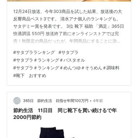
12月24日放送、今年303商品を試した結果、放送後の大
反響商品ベスト3です。 清水アナ個人のランキングも。
サタデミー賞を発表です。 3位 靴下 福助 「満足」365日
快適調温 550円 放送終了前にオンラインストアでは完
売！秋限定の商品だったが、年間商品にすることに決
定。 大反響で社内では「サタプラソックス」と呼んでい
#
サタプラランキング
#
サタプラ
る。 arasuji.hateblo.jp 2位 わらび餅 岩立本店 わらび餅
#
サタプラ＃ランキング＃バスタオル
1100円 放送中、ネットの売上が76.6倍に！ 「来ていた
#
サタプラ＃ランキング＃めんつゆ＃そうめん＃調味料
だいたお客さまも50m近くの列・・」と、嬉しい悲鳴で
#
靴下 おすすめ
した。 arasuji.hateblo.jp 1位 コーヒーゼリー パウダーフ
ーズフォ…
•
365日 節約生活 目指せ年間100万円
4年前
節約生活 11日目 同じ靴下を買い続けるで年
2000円節約