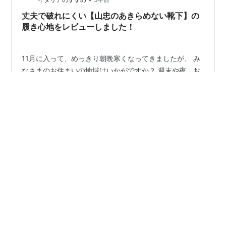
ドに合うソックスとは 写真でご…
丈夫で破れにくい【山忠のあきらめない靴下】の
履き心地をレビューしました！
11月に入って、めっきり朝晩寒くなってきましたが、 み
なさまのお住まいの地域はいかがですか？ 週末や夜、お
うちで過ごすリラックスタイムのおともに、 ひざ掛け