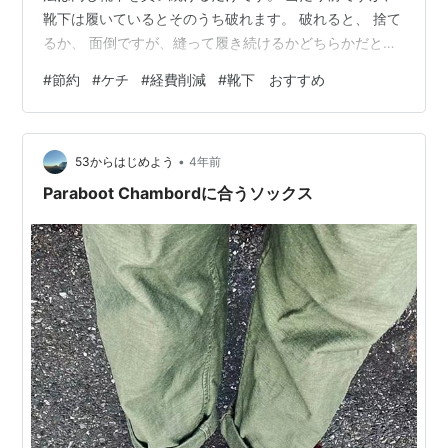
靴下は履いているとそのうち破れます。 破れると、 捨て
るか、 面倒ですが、縫って履き続けるかどちらかだと思
います。 破れる場合は、両方同時に破れるわけではな
#
節約
#
ケチ
#
経費削減
#
靴下 おすすめ
く、 片方だけ破れますので、 普通は片方の靴下が破れた
ら、 両方の靴下を捨てることになると思います。 しか
し、何足も同じ靴下（大きさ、色も）を保有している
•
と、 片方がやぶれても、 同じ靴下が何足もあるので、
53からはじめよう
4年前
両方捨てずにすみます。 例えば、 靴下が1足500円（安
Paraboot Chambordに合うソックス
い靴下）で、 片方の…