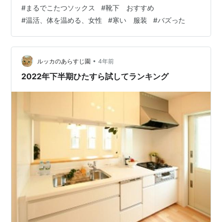
も「まるでこたつソックス」買ってみたんですが…。 実
#
まるでこたつソックス
#
靴下 おすすめ
は買ってから「正直損したな…」っておもったの。 でも
#
温活、体を温める、女性
#
寒い 服装
#
バズった
せっかく買ったしブロガーだからレポしたいじゃない？
というわけで今回「まるでこたつソックス」を正直に本
音で暴露する🥶 世の中で超話題ですっごい評判がよくて
バズったからといって、自分に合うかどうかわからない
•
ルッカのあらすじ園
4年前
じゃない？気になる人は最後…
2022年下半期ひたすら試してランキング