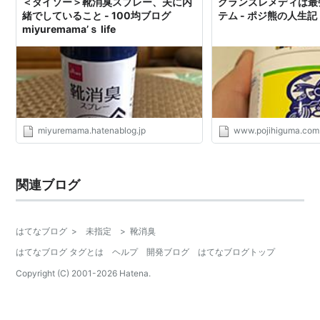
＜ダイソー＞靴消臭スプレー、夫に内
グランズレメディは最
緒でしていること - 100均ブログ
テム - ポジ熊の人生記
miyuremama’ｓ life
miyuremama.hatenablog.jp
www.pojihiguma.com
関連ブログ
はてなブログ
>
未指定
>
靴消臭
はてなブログ タグとは
ヘルプ
開発ブログ
はてなブログトップ
Copyright (C) 2001-
2026
Hatena.