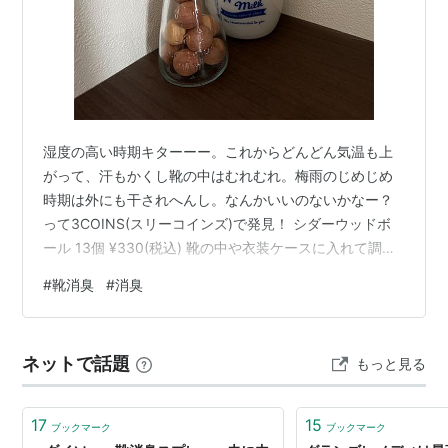
湿度の高い時期キターーー。これからどんどん気温も上
がって、汗もかくし靴の中はむれむれ。梅雨のじめじめ
時期は外にも干されへんし。なんかいいのないかなー？
って3COINS(スリーコインズ)で発見！ シダーウッドボ
ール 13個 ¥330(税込) 靴の中や衣装ケースに入れて調
湿、消臭できるアイテム。ほんのり木のいい香りがしま
#
靴消臭
#
消臭
す〜♡ 瓶に入れたら可愛いかなぁ〜と思って、seria(セ
リア)で小さい瓶も買ってきました〜… …小さすぎて10個
しか入らんかった、笑。 靴に入れるとこんな感じ。
ネットで話題
もっと見る
3COINSでは紐付きのスティックタイプ(10本 ¥330)もあ
りました〜。シダーウッドには防虫効果もあるそうなの
で、…
17
15
ブックマーク
ブックマーク