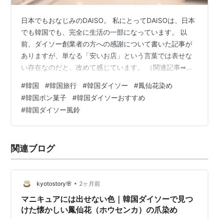
日本でもおなじみのDAISO。 私にとってDAISOは、日本
でも韓国でも、完全に生活の一部になっています。 以
前、ダイソー創業者の方への感謝について書いた記事が
ありますが、単なる「安いお店」という言葉では表せな
い存在なのだと、改めて感じています。 （関連記事➡ダ
イソーがくれた幸せはこちら） ダイソーは韓国にも多く
#
韓国
#
韓国旅行
#
韓国ダイソー
#
鳳仙花染め
の店舗があり、日本とは少し違った“韓国らしさが加わっ
#
韓国ポン菓子
#
韓国ダイソーおすすめ
た空間になっています。 今回は、韓国ダイソーで購入し
#
韓国ダイソー風鈴
て、特に長く使い続けているもの、また、印象に残って
いるものを三つ、ご紹介いたします。 第1位：パソコン作
業用の手首クッション 最も長く使い続けているものが、
関連ブログ
パソコン作業の際に手首を支…
•
kyotostory🌸
2ヶ月前
マニキュアには出せない色｜韓国ダイソーで見つ
けた懐かしい鳳仙花（ホウセンカ）の爪染め