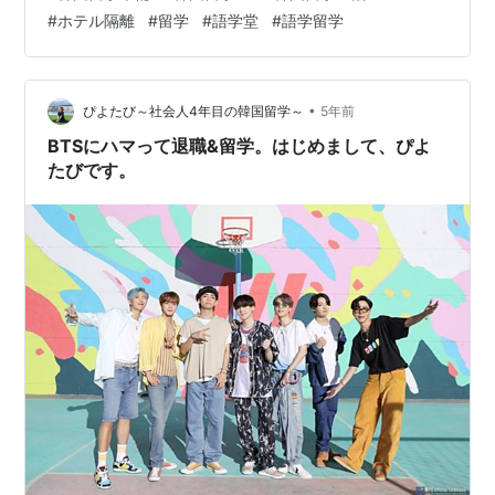
区からの支援物資として保健所で体温計を貰える場合も
#
ホテル隔離
#
留学
#
語学堂
#
語学留学
多いと思いますが必ず貰えるかは分からないので自分で1
つ持ってくるのがオススメです!! 2,臭い漏れを防ぐ袋 隔
離中14日間はゴミを外に出せません！ 私はホテル隔離な
の…
•
ぴよたび～社会人4年目の韓国留学～
5年前
BTSにハマって退職&留学。はじめまして、ぴよ
たびです。