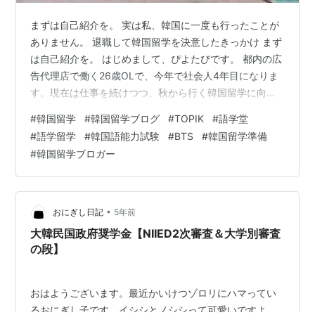
まずは自己紹介を。 実は私、韓国に一度も行ったことが
ありません。 退職して韓国留学を決意したきっかけ まず
は自己紹介を。 はじめまして、ぴよたびです。 都内の広
告代理店で働く26歳OLで、今年で社会人4年目になりま
す。現在は仕事を続けつつ、秋から行く韓国留学に向け
て、せっせと準備を進めている最中です。 が、 コロナ禍
#
韓国留学
#
韓国留学ブログ
#
TOPIK
#
語学堂
で国や学校の体制は日々変化していますし、通常時より
#
語学留学
#
韓国語能力試験
#
BTS
#
韓国留学準備
も手続きが複雑化していてかなり苦労しています。そこ
#
韓国留学ブロガー
で今後韓国留学を考えている方々の参考になればと思
い、ブログを始めてみました！ このブログでは、学校選
びや手続きフロー、更には韓国語の勉強方法に至るま
で、韓国留学に役立つ情報を幅広く発…
•
おにぎし日記
5年前
大韓民国政府奨学金【NIIED2次審査＆大学別審査
の段】