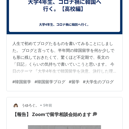
人生で初めてブログたるものを書いてみることにしまし
た。 ブログと言っても、半年間の韓国留学を何か少しで
も形に残しておきたくて、驚くほど不定期で、長文の
「日記」くらいの気持ちで書いていこうと思います。 今
日のテーマ 『大学4年生で韓国留学を決意、決行した理
由』 私を韓国留学の決行まで突き動かしたのは、
#
韓国留学
#
韓国留学ブログ
#
留学
#
大学生のブログ
①「周りと違うことがしたい」「特別が欲しい」という
欲 ②自分でもよく分からない妙なこだわり この2点で
す… 留学は「具体的な目的を持つ」ことが重要だ。 留学
•
ブログなどを見ていれば、幾度となく頭に刻み込まれる
うゆろぐ。
5年前
内容ですよね。 私はというと…正直、今でも具体的な目
【報告】 Zoomで留学相談会始めます 💭
的を見つけることはできていません。 では…