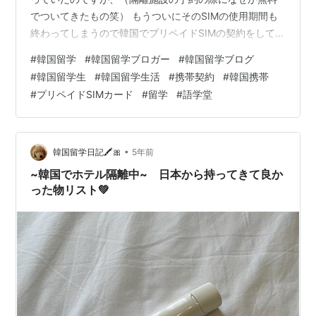
でついてきたもの笑） もうついにそのSIMの使用期間も
終わってしまうので韓国でプリペイドSIMの契約をしてき
ました👩🏻‍💻 私がプリペイドSIMを契約したのは新村
#
韓国留学
#
韓国留学ブロガー
#
韓国留学ブログ
（シンチョン）にあるKOREAINFO（コリアインフォ）さ
#
韓国留学生
#
韓国留学生活
#
携帯契約
#
韓国携帯
んです🖍 日本語対応ということだったので安心😮‍💨💛 メー
#
プリペイドSIMカード
#
留学
#
語学堂
ルで連絡してから新村にあるオフィスに行きました💁🏻‍♀️
KOREAINFO ・行き方 ・契約内容 ・解約 ・支払い方法
・その他 KOREAINFO ・行き方 …
•
韓国留学日記🖍🎀
5年前
~韓国でホテル隔離中~ 日本から持ってきて良か
った物リスト💚