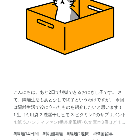
こんにちは。あと2日で脱獄できるおにぎし子です。 さ
て、隔離生活もあと少しで終了というわけですが、 今回
は隔離生活で役に立ったものを紹介したいと思います！
1.生ゴミ用袋 2.洗濯干しヒモ 3.ビタミンDのサプリメント
4.紙 5.ハンディファン(携帯扇風機) 6.文庫本3冊ほど 1.生
ゴミ用袋 私の隔離場所では、2週間ゴミを出すことが出
#
隔離14日間
#
韓国隔離
#
隔離2週間
#
韓国留学
来ない決まりになっています。 なので私は、お弁当の容