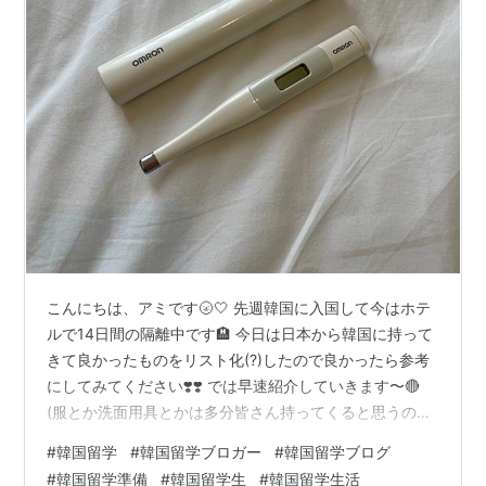
こんにちは、アミです🌝🤍 先週韓国に入国して今はホテ
ルで14日間の隔離中です🏨 今日は日本から韓国に持って
きて良かったものをリスト化(?)したので良かったら参考
にしてみてください❣️❣️ では早速紹介していきます〜🔴
(服とか洗面用具とかは多分皆さん持ってくると思うので
省きますね(笑)) 1,体温計 隔離中は1日2回体温を測ってア
#
韓国留学
#
韓国留学ブロガー
#
韓国留学ブログ
プリに入力しなければいけないので体温計は必須です🧭
#
韓国留学準備
#
韓国留学生
#
韓国留学生活