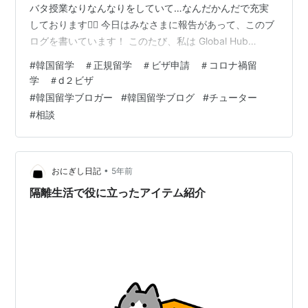
バタ授業なりなんなりをしていて…なんだかんだで充実
しております✌🏻 今日はみなさまに報告があって、このブ
ログを書いています！ このたび、私は Global Hub
Studentsというサイトで チューターとして登録させて頂
#
韓国留学 ＃正規留学 ＃ビザ申請 ＃コロナ禍留
くことになりました！！✍🏽️ globalhubstudents.com
学 ＃d２ビザ
↑↑↑ こちらのサイトになります 数日前に「こちらで活
#
韓国留学ブロガー
#
韓国留学ブログ
#
チューター
動しませんか」というお話を頂き、 登録することになり
#
相談
ました😌！ 〇 Global Hub Students とは 海外大学に通
う先輩大学…
•
おにぎし日記
5年前
隔離生活で役に立ったアイテム紹介