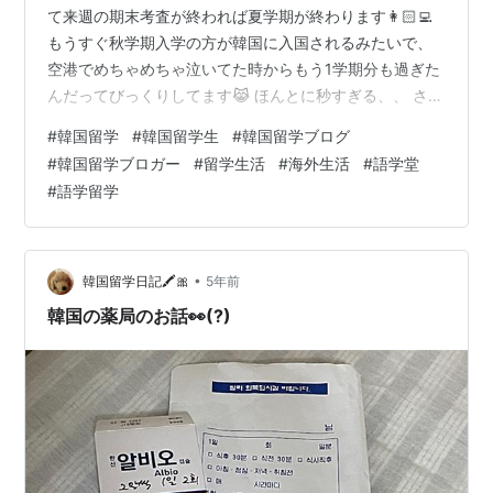
て来週の期末考査が終われば夏学期が終わります👩🏻‍💻
もうすぐ秋学期入学の方が韓国に入国されるみたいで、
空港でめちゃめちゃ泣いてた時からもう1学期分も過ぎた
んだってびっくりしてます😹 ほんとに秒すぎる、、 さて
今回の記事は韓国で口座開設をしたお話です🏦 口座開設
#
韓国留学
#
韓国留学生
#
韓国留学ブログ
は基本的に外国人登録証が発行されてからすることがで
#
韓国留学ブロガー
#
留学生活
#
海外生活
#
語学堂
きます （一部学校内の銀行であれば外国人登録証なしで
#
語学留学
開設できる場合もあります） まあこの外国人登録証って
のがめっちゃ時間かかるんですわ、、💦（笑） ちなみに
私は外国人登録証を学校からの団体受付で申請しまし
た！ 6月23日に受付 7月9…
•
韓国留学日記🖍🎀
5年前
韓国の薬局のお話👀(?)