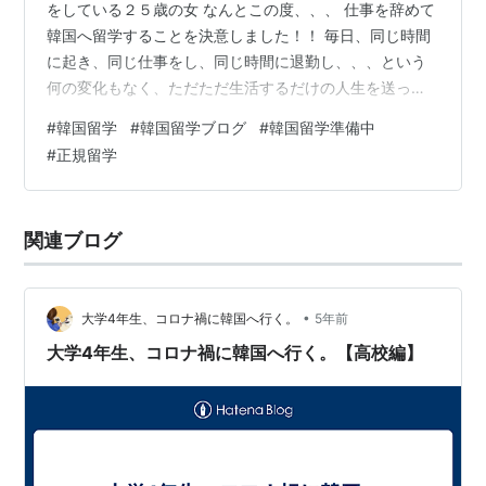
をしている２５歳の女 なんとこの度、、、 仕事を辞めて
韓国へ留学することを決意しました！！ 毎日、同じ時間
に起き、同じ仕事をし、同じ時間に退勤し、、、という
何の変化もなく、ただただ生活するだけの人生を送って
いて、 かなり退屈だなぁ、こんな人生をどうにか変えた
#
韓国留学
#
韓国留学ブログ
#
韓国留学準備中
い(T ^ T) と、ずっと頭の中をぐるぐるしていまし
#
正規留学
た、、、 そんな時、独学で勉強していた韓国語が自分の
力だけではもう限界だ、、と 思っていて、もっと韓国語
を伸ばしたい！！！と思いました。 （こんな勉強嫌いの
関連ブログ
私が勉強したいと思うなんて、、！！） この自分の気持
ちを無駄にしたくはな…
•
大学4年生、コロナ禍に韓国へ行く。
5年前
大学4年生、コロナ禍に韓国へ行く。【高校編】