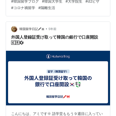
#
韓国留学ブログ
#
韓国大学生
#
大学院生
#
d2ビザ
器をその都度洗って重ねて保管していました。 その際に
#
コロナ禍留学
#
隔離生活
容器をウエットティッシュで拭いたりもするのですが、
そうして出たゴミは 臭いがするので、それらは生ゴミ用
袋にまとめてしばっていました。 その他の用途にも使え
ま…
•
韓国留学日記🖍🎀
5年前
外国人登録証受け取って韓国の銀行で口座開設
🇰🇷💱
こんにちは、アミです🌞 語学堂ももう９週目に入ってい