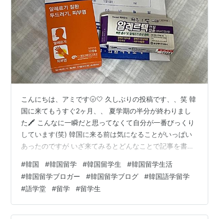
こんにちは、アミです🌝🤍 久しぶりの投稿です、、笑 韓
国に来てもうすぐ2ヶ月、、 夏学期の半分が終わりまし
た🖍 こんなに一瞬だと思ってなくて自分が一番びっくり
しています(笑) 韓国に来る前は気になることがいっぱい
あったのですが いざ来てみるとどんなことで記事を書こ
うか悩んでしまいます😿 とりあえず最近あったことを書
#
韓国
#
韓国留学
#
韓国留学生
#
韓国留学生活
いてみます👩🏻‍💻笑 ということで今回は 韓国の薬局に行
#
韓国留学ブロガー
#
韓国留学ブログ
#
韓国語学留学
ったお話について💊 今週のことなのですが 急に体のあち
#
語学堂
#
留学
#
留学生
こちに蕁麻疹が出てしまいました、、💦 アレルギーが出
そうなものは食べていないので 原因がわからないのです
が。。（ ; ; ） 日本からムヒを持ってきていたので塗って