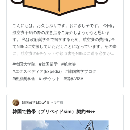
こんにちは。お久しぶりです。おにぎし子です。 今回は
航空券予約の際の注意点をご紹介しようかなと思いま
す。 私は政府奨学金で留学するため、航空券の費用は全
てNIIEDに支援していただくことになっています。その際
に、航空券のEチケットや領収書をNIIEDに送る必要があ
るのですが… Expediaのようなオンライン旅行代理店で
#
韓国大学院
#
韓国留学
#
航空券
航空券を予約する際には、少し手間が必要になってきま
#
エクスペディア(Expedia)
#
韓国留学ブログ
す。 とはいえ、とてもシンプルな手続きなので、そんな
#
政府奨学金
#
eチケット
#
留学VISA
に特別なことはしていないのですが・・・ もしかしたら
私と同じように「どうすんだこれ」となる方がいらっし
ゃるかもしれないので、シェアしていきたいと思いま
す！ ExpediaでEチ…
•
韓国留学日記🖍🎀
5年前
韓国で携帯（プリペイドsim）契約📲👀