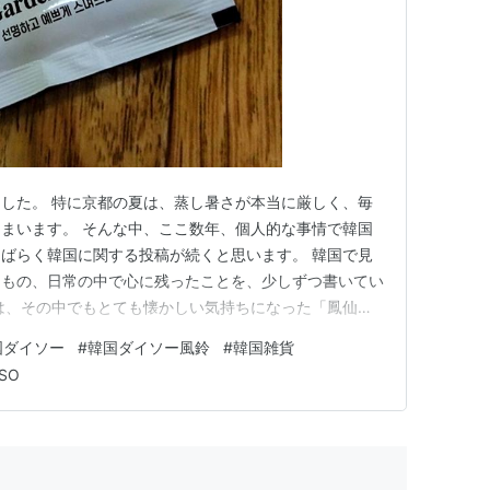
した。 特に京都の夏は、蒸し暑さが本当に厳しく、毎
まいます。 そんな中、ここ数年、個人的な事情で韓国
ばらく韓国に関する投稿が続くと思います。 韓国で見
たもの、日常の中で心に残ったことを、少しずつ書いてい
は、その中でもとても懐かしい気持ちになった「鳳仙花
う商品についてです。 韓国語の「봉숭아（ポンスン
国ダイソー
#
韓国ダイソー風鈴
#
韓国雑貨
言葉でもあり、昔の鳳仙花染めを思い出させるような、ど
SO
どもの頃、鳳仙花で爪を染めた…