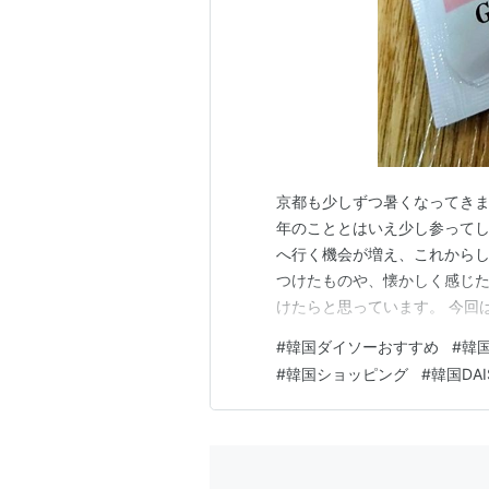
京都も少しずつ暑くなってきま
年のこととはいえ少し参ってし
へ行く機会が増え、これからし
つけたものや、懐かしく感じ
けたらと思っています。 今回
（ホウセンカ）の爪染め」とい
#
韓国ダイソーおすすめ
#
韓
ア）」は、鳳仙花を意味する
#
韓国ショッピング
#
韓国DAI
こか懐かしい商品でした。 子