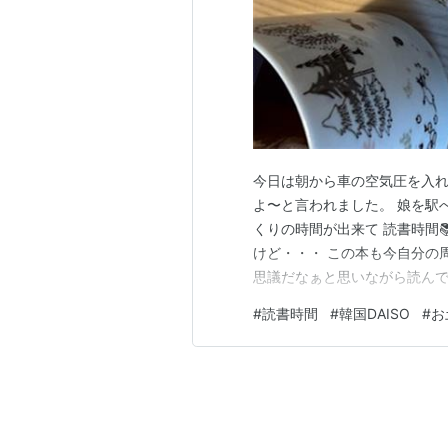
今日は朝から車の空気圧を入れ
よ〜と言われました。 娘を駅
くりの時間が出来て 読書時間
けど・・・ この本も今自分の
思議だなぁと思いながら読んで
のA’REXを待つところに置い
#
読書時間
#
韓国DAISO
#
お
ものがあって 帰ってきて買え
た。 びっくり。 今度、神保