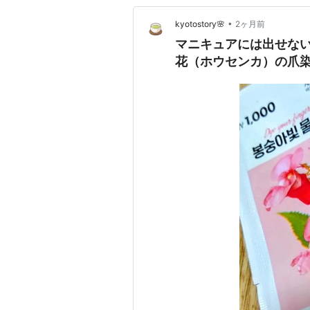
•
kyotostory🌸
2ヶ月前
マニキュアには出せな
花（ホウセンカ）の爪