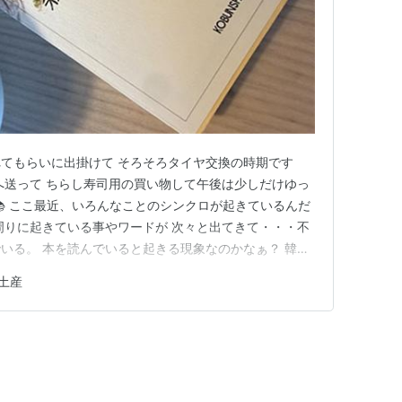
てもらいに出掛けて そろそろタイヤ交換の時期です
へ送って ちらし寿司用の買い物して午後は少しだけゆっ
📚 ここ最近、いろんなことのシンクロが起きているんだ
周りに起きている事やワードが 次々と出てきて・・・不
いる。 本を読んでいると起きる現象なのかなぁ？ 韓国
てある本棚。 パラパラとめくってみたら可愛いイラストの
土産
ないかな〜と調べてみたら結構なお値段するものであっ
町の韓国の本専…