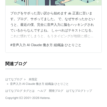
ブログをサボった言い訳から始めます 🙏 正直に言いま
す。ブログ、サボってました。 で、なぜサボったかとい
うと、最近の僕、完全に音声入力に脳をハッキングされ
ているからなんですよね。 しゃべればテキストになる。
これに慣れてしまうと、もうタイピングが地獄に感じ
る。 キーボードを叩くという行為が、急に「石を彫って
#
音声入力 AI Claude 働き方 組織論 ひとりごと
いる」みたいな、原始的な作業に思えてくるんですよ。
これ大袈裟じゃなくて、本当にそう感じる 🪨 でも、音声
入力には弱点がある 音声入力は最高なんですが、ひとつ
関連ブログ
だけ致命的な欠点があります。 しゃべらないといけな
い。 ……いや、当たり前のことを言ってるんですけど、
これが本当に厄介で。 タイピングは静…
はてなブログ
>
未指定
>
音声入力 AI Claude 働き方 組織論 ひとりごと
はてなブログ タグとは
ヘルプ
開発ブログ
はてなブログトップ
Copyright (C) 2001-
2026
Hatena.