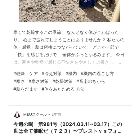
寒くて乾燥するこの季節、 なんとなく体がこわばった
り、 心まで疲れてしまうことはありませんか？ 私たちの
体・感覚・脳は密接につながっていて、 どこか一部で
「快」を感じるだけで、 全体がふっとゆるみます。 今日
は、寒さや乾燥で感じる不快さをやさしく上書きし、 体
と心をしっとり温めてリラックスさせる 簡単な小ワザを
#
乾燥 ケア
#
冷え対策
#
機内
#
機内の過ごし方
ご紹介します♪ ・ 今日も冬らしい透明感あふれる光と 軽
#
寒さ
#
寒さ対策
#
乾燥対策
#
音楽のちから
やかな空気が心地よい一日でした。 窓を開けて顔を出
#
脳をだます
#
体をあたためる 方法
し、 深呼吸すると、 ツンと澄んだ空気が気持ちよく、
頭も心も体もスッキリして、 きれいになるような気がし
ます。 そんなこの時期ですが、 流石に気温も下がり、乾
燥して寒いな〜と感じま…
•
M&Uスクール
2年前
今週の喝 第981号（2024.03.11~03.17）この
世は全て催眠だ（７２３）〜プレストｖｓフォル
テッシモ！しかも練習不足〜