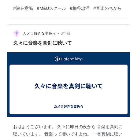
同時に、大体１ヶ月と少しで先ずマーチを３曲マスター
#
潜在意識
#
M&Uスクール
#
梅谷忠洋
#
音楽のちから
させます。曲目は①「アチーブメント（達成）」、
②「海兵隊」、③「ミリタリー・エスコート」、この３
曲は５月のゴールデンウイーク明けに行われる今津中学
•
校吹奏楽部定期演奏会の定番です。この定期演奏会で
カメラ好きな事色々
3年前
は、上級生（２，３年生）は自由曲を父兄達に初お披露
久々に音楽を真剣に聴いて
目し、「今年はこの曲でコンクールに挑みます」とい…
おはようございます。 久々に昨日の夜から 音楽を真剣に
聴いています。 音楽って凄いですよね。 一番真剣に聴い