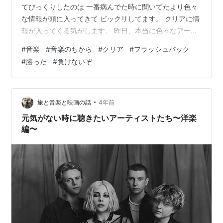
てびっくりしたのは 一番病んでた時に聞いてたより色々
な情報が頭に入ってきて ビックリしてます。 クリアに情
報が入ってくる気がします。 昨日、本当に色々なアーテ
ィストの色々な曲聴きました。 時には感動して涙したり
#
音楽
#
音楽のちから
#
クリア
#
フラッシュバック
しながら、 本当に音楽聴いてると その頃の思い出まで良
#
勝った
#
負けないぞ
いことも、悪いことも 思い出してきます。 色々合ったな
って、、、 一番辛かった時な苦手だった曲にも 挑戦して
みました。 なんとかフラッシュバックせずに 勝ちまし
た。 負けないぞ！！ ランキング参加中メンタル ランキ
•
旅と音楽と映画の話
4年前
ング参加中メン…
元気がない時に聴きたいアーティストたち〜洋楽
編〜