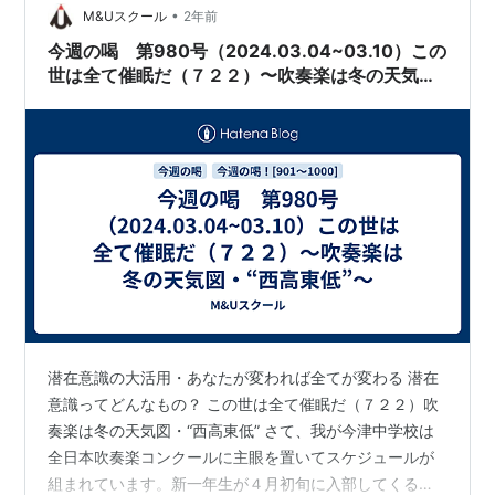
•
合作大作「エル・シド」のテーマでした。日本では１９
M&Uスクール
2年前
６２年に封切られていました。 大スペクタクル映画と言
今週の喝 第980号（2024.03.04~03.10）この
えば、最も有名なものは「ベン・ハー」です。この種…
世は全て催眠だ（７２２）〜吹奏楽は冬の天気
図・“西高東低”〜
潜在意識の大活用・あなたが変われば全てが変わる 潜在
意識ってどんなもの？ この世は全て催眠だ（７２２）吹
奏楽は冬の天気図・“西高東低” さて、我が今津中学校は
全日本吹奏楽コンクールに主眼を置いてスケジュールが
組まれています。新一年生が４月初旬に入部してくると