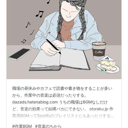
職場の昼休みやカフェで読書や書き物をすることが多い
から、作業中の音楽は必須だったりする。
dazads.hatenablog.com うちの職場はBGMなしだけ
ど、音楽の効果って結構バカにできない。 otoraku.jp 作
業用BGMってSpotifyのプレイリストにもあったりするけ
ど、なーんか一律にそのプレイリストであらゆる作業が
#
作業BGM
#
音楽のちから