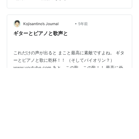
進みやすくなるかって言ったら、そうとも限らないな
ぁ…… ライフログのノートを振り返って考えを深めたい
とき 自分の心の声を手に出力してジャーナリングしたい
•
とき ブログ書くとき 読書するとき 進みがいい音楽はそ
Kojisantino’s Journal
5年前
れぞれ違う。 読書のときなんて、作家さんやシリーズに
ギターとピアノと歌声と
よってそ…
これだけの声が出ると まこと最高に素敵ですよね。 ギタ