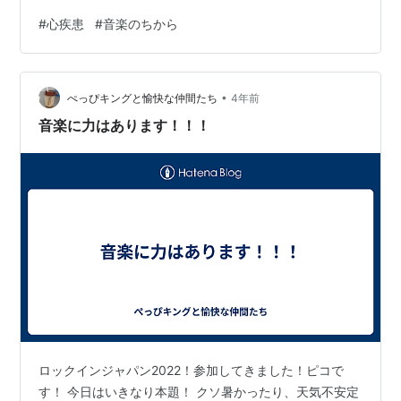
会社へ戻った。 昼過ぎからトラックを洗い始める。 年内
#
心疾患
#
音楽のちから
の業務終了だったので、いつにも増して洗う。 キャビン
倒して、ルーフや裏側も洗った。 荷台も道具全部降ろし
て、床を水洗い。 そりゃ、３時間で終わる訳ない。
•
（笑） 日が暮れ始める時間帯までかかって洗ってた。 今
ぺっぴキングと愉快な仲間たち
4年前
朝はキャビン内の清掃。仮眠に使う布団類は持ち帰って
音楽に力はあります！！！
洗濯。 ガラスを磨いて、掃除機かけ…
ロックインジャパン2022！参加してきました！ピコで
す！ 今日はいきなり本題！ クソ暑かったり、天気不安定