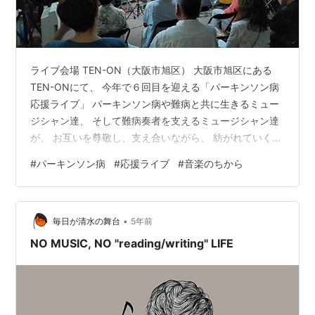
ライブ会場 TEN-ON（大阪市旭区） 大阪市旭区にある
TEN-ONにて、 今年で６回目を迎える「パーキンソン病
応援ライブ」 パーキンソン病や難病と共に生きるミュー
ジシャン達、 そして難病奏者を支えるミュージシャン達
が、 お互いを尊敬し、支え合いながら、 紡がれていく曲
の一曲一曲を味わっていくうちに オーディエンスも共に
#
パーキンソン病
#
応援ライブ
#
音楽のちから
一体となっていく・・・ そんな熱気を感じる「応援ライ
ブ」でした。 難病を抱えているミュージシャンそれぞれ
がベストパフォーマンスとなるように 曲順などもよく配
•
慮されたものとなっており、 それぞれの病気との関わり
毎日が清水の舞台
5年前
方についてのお話や 同じ病気を抱えている人たちを励ま
NO MUSIC, NO "reading/writing" LIFE
すようなオリジナル…