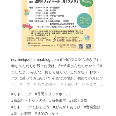
nrythmique.hatenablog.com 前回のブログの続きです。
赤ちゃんたちが帰った後は、3〜5歳さんたちがやって来
ましたよ。 みんな、何して遊んでいるのかな？ おや？
バスに乗ってお出掛け？ 初めての場所、初めてのお友だ
ち。 そして、初めての物語。 音を聴いて、絵を見て、想
像を掻きたてて、みんな、リトミックの世界へと入って
#
リトミック
#
長岡リリックホール
いきます。 あんなことやこんなこと、たっぷり音楽で遊
#
新潟リトミックの会
#
新発田市
#
3歳～5歳
んだ後は、会場内で見守ってくださっていたおうちの方
#
リトミックであそぼう
#
おんがくあそび
#
音楽遊び
のところへ帰ります。 どんなに楽しくても、おうちの方
#
楽しい時間
#
音楽のちから
のお膝がいちばんだね。 また、どこかで会えますよう