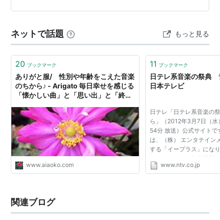
に。 さて、お次は小学生のお友だちです。 🎶🎶続きは次
の…
ネットで話題
もっと見る
20
11
ブックマーク
ブックマーク
ありがと服/ 性別や年齢をこえた音楽
日テレ系音楽の祭典 
のちから♪ - Arigato 毎日幸せを感じる
日本テレビ
「懐かしい曲」と「思い出」と「終
活」
日テレ「日テレ系音楽の
ら」（2012年3月7日（水
54分 放送）公式サイト
は、（株） エンタテイン
する「イープラス」になり
サイトにおける個人情報の
www.aiaoko.com
www.ntv.co.jp
リンク先によるものとし
を負いません。 当該リ...
関連ブログ