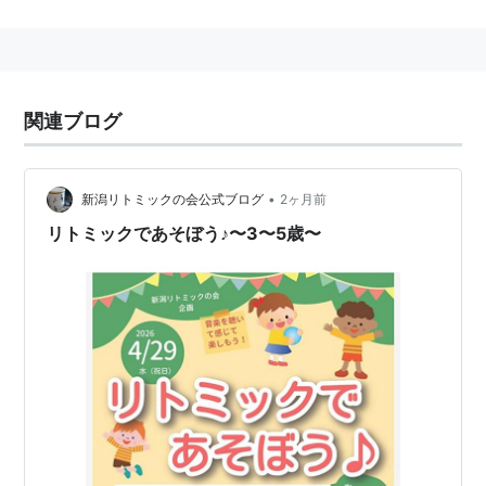
を極めた人間のちからはすごい！」をコンセプトに、芸
術・文化・スポーツの各分野の第一級の極意を子どもた
ちに伝授する。感動でき、おもしろく、なるほど、と子
どもたちがなんでも実体験する新しい発想の子ども番組
関連ブログ
シリーズ。年間で、「音楽のちから」「アートのちか
ら」「からだのちから」の3シリーズを予定、4月から
は「音楽のちから」を放送する。学校では体験すること
•
新潟リトミックの会公式ブログ
2ヶ月前
のできないナマの音楽に触れた子どもたちが、そこで感
リトミックであそぼう♪〜3〜5歳〜
じた「音楽のちから」を自らが実体験していくVTRと、
バーチャルスタジオを使った異空間で展開されるゲスト
音楽家とのやりとりを中心に、「音楽を楽しむことので
きる力、音楽の本質を知ることのできる力」を得てい
く。