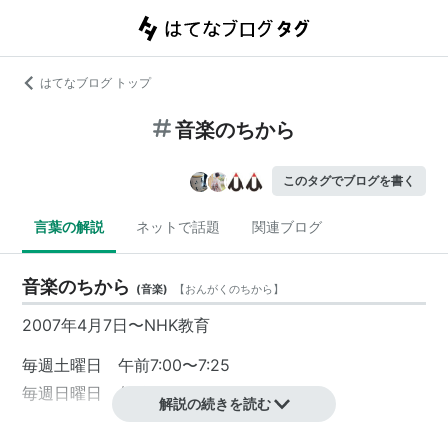
はてなブログ トップ
音楽のちから
このタグでブログを書く
言葉の解説
ネットで話題
関連ブログ
音楽のちから
(
音楽
)
【
おんがくのちから
】
2007年4月7日〜NHK教育
毎週土曜日 午前7:00〜7:25
毎週日曜日 午後5:00〜5:25 （再放送）
解説の続きを読む
「知力・体力・想像力・創作力、ひとつの分野で頂点