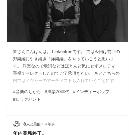
皆さんこんばんは。 hiekenkenです。 では今回は前回の
邦楽編に引き続き『洋楽編』をやっていこうと思いま
す。 洋楽なので歌詞などはほとんど気にせずメロディー
重視でセレクトしたのでご了承頂きたい。 あとこちらの
回ではメジャーのアーティストも入れていくことにす
る。 では早速1組目から 2014年にイングランド、マンチ
#
音楽のちから
#
洋楽70年代
#
インディーポップ
ェスターで結成され2017年にメジャーデビューした ロッ
#
ロックバンド
クバンド。 Pale Waves。 音楽ジャンルはインディーポ
ップ、ドリームポップ、シューゲイザーといった感じ
だ。 メンバーのビジュアルからしてハードな音楽をやり
そうな感じだが、親しみやすい曲調のものが多い。 アル
•
浪人と黒船
4年前
バムは20…
年内業務終了。