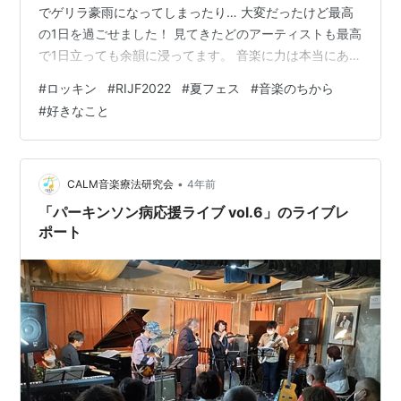
でゲリラ豪雨になってしまったり… 大変だったけど最高
の1日を過ごせました！ 見てきたどのアーティストも最高
で1日立っても余韻に浸ってます。 音楽に力は本当にある
と思ってて、聞いて元気をもらったり、やる気が出たり
#
ロッキン
#
RIJF2022
#
夏フェス
#
音楽のちから
っていうことがしょっちゅうあります。 音楽じゃなくて
#
好きなこと
も、自分の好きなことがあるって最高だと思います。 音
楽好きでよかったなーと昨日見たアーティストのセット
リスト見ながら、Apple Musicでプレイリストを見ながら
浸ってました。 4時起き0時帰宅で流石に疲れたのできょ
•
CALM音楽療法研究会
4年前
うは1日ダラダ…
「パーキンソン病応援ライブ vol.6」のライブレ
ポート