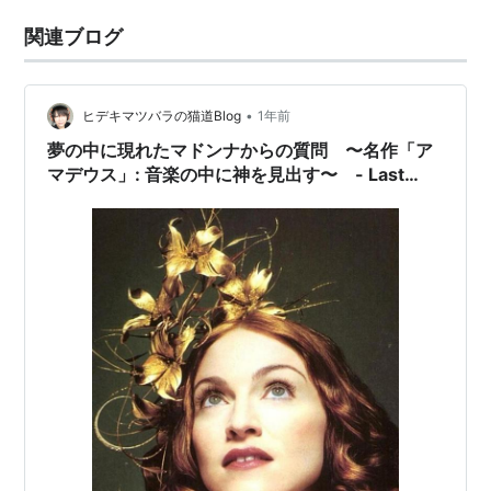
関連ブログ
•
ヒデキマツバラの猫道Blog
1年前
夢の中に現れたマドンナからの質問 〜名作「ア
マデウス」: 音楽の中に神を見出す〜 - Last
Night When Madonna Asked Me -