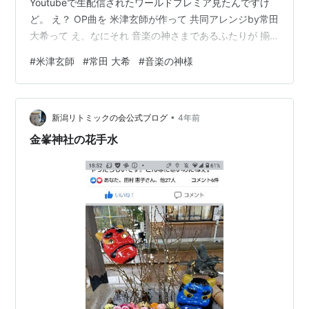
Youtubeで生配信されたワールドプレミア見たんですけ
ど。 え？ OP曲を 米津玄師が作って 共同アレンジby常田
大希って え、なにそれ 音楽の神さまであるふたりが 揃
いも揃って一体何をどうゆうこと？ え？（脳内スパー
#
米津玄師
#
常田 大希
#
音楽の神様
ク）
•
新潟リトミックの会公式ブログ
4年前
金峯神社の花手水