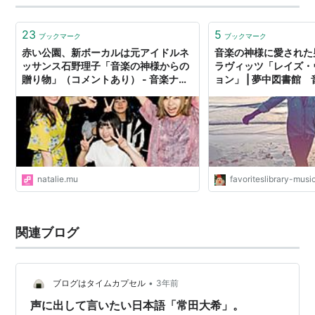
23
5
ブックマーク
ブックマーク
赤い公園、新ボーカルは元アイドルネ
音楽の神様に愛された
ッサンス石野理子「音楽の神様からの
ラヴィッツ「レイズ・
贈り物」（コメントあり） - 音楽ナタ
ョン」 | 夢中図書館
リー
natalie.mu
favoriteslibrary-mus
関連ブログ
•
ブログはタイムカプセル
3年前
声に出して言いたい日本語「常田大希」。