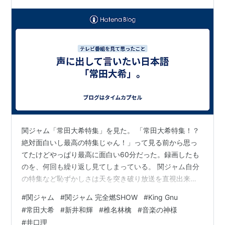
関ジャム「常田大希特集」を見た。 「常田大希特集！？
絶対面白いし最高の特集じゃん！」って見る前から思っ
てたけどやっぱり最高に面白い60分だった。録画したも
のを、何回も繰り返し見てしまっている。 関ジャム自分
の特集など恥ずかしさは天を突き破り放送を直視出来な
かったけどテレビの前には居ましたごめんよーありがと
#
関ジャム
#
関ジャム 完全燃SHOW
#
King Gnu
よーしいなーあらいーたけみちーそしてヨネーバウー助
#
常田大希
#
新井和輝
#
椎名林檎
#
音楽の神様
けられてばっかりでお恥ずかしいです穴に隠れます有難
#
井口理