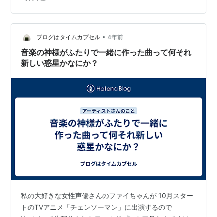
う御座いましたhttps://t.co/Vgdnt8RfYq #story
pic.twitter.com/6pY7pskg7v — 常田大希 - Daiki
Tsuneta (@DaikiTs…
•
ブログはタイムカプセル
4年前
音楽の神様がふたりで一緒に作った曲って何それ
新しい惑星かなにか？
私の大好きな女性声優さんのファイちゃんが 10月スター
トのTVアニメ「チェンソーマン」に出演するので