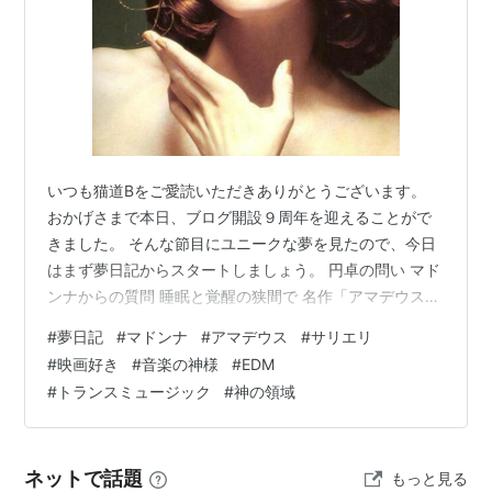
いつも猫道Bをご愛読いただきありがとうございます。
おかげさまで本日、ブログ開設９周年を迎えることがで
きました。 そんな節目にユニークな夢を見たので、今日
はまず夢日記からスタートしましょう。 円卓の問い マド
ンナからの質問 睡眠と覚醒の狭間で 名作「アマデウス」
の魅力 音楽の中の神 最後に一言 円卓の問い その夢の中
#
夢日記
#
マドンナ
#
アマデウス
#
サリエリ
では、巨大な円卓を囲み、世界的著名人が１人と、様々
#
映画好き
#
音楽の神様
#
EDM
な国籍の男性モデルや男性ダンサーらが10人ほど座して
#
トランスミュージック
#
神の領域
いました。 その中に僕も参加してます。 著名人は、僕ら
１人に１問ずつ、異なった質問をしてゆきます。 質問に
答えた者はその場から退出して、僕らは座席を１つずつ
ネットで話題
もっと見る
移動し、外から新たに１人…