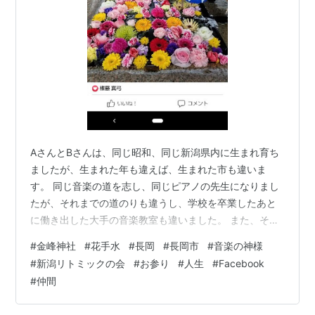
AさんとBさんは、同じ昭和、同じ新潟県内に生まれ育ち
ましたが、生まれた年も違えば、生まれた市も違いま
す。 同じ音楽の道を志し、同じピアノの先生になりまし
たが、それまでの道のりも違うし、学校を卒業したあと
に働き出した大手の音楽教室も違いました。 また、その
あと、住んだ場所も離れていて、人生も半ばを過ぎよう
#
金峰神社
#
花手水
#
長岡
#
長岡市
#
音楽の神様
とする頃まで、お互いの姿も声も知りませんでした。 で
#
新潟リトミックの会
#
お参り
#
人生
#
Facebook
も、とある、冬の日。 偶然にも、ふたりは、Facebook
#
仲間
に、同じ写真を投稿しました。 それは、どちらがどちら
の写真なのかわからないほどに、そっくりでした。 Aさ