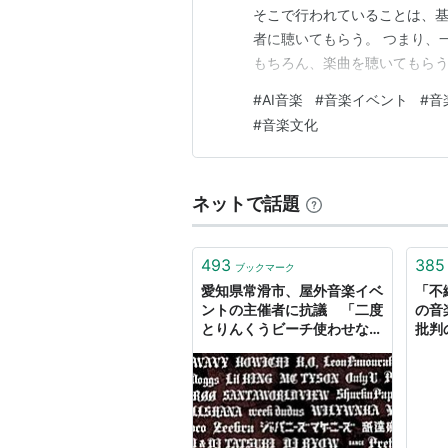
そこで行われていることは、基
者に聴いてもらう。 つまり、
もちろん、楽曲を聴いてもらう
楽をAI音楽として知ってもら
#
AI音楽
#
音楽イベント
#
音
現在のAI音楽は、音を聴いた
#
音楽文化
す。 音から違いが消えてしま
ネットで話題
493
385
ブックマーク
愛知県常滑市、屋外音楽イベ
「不
ントの主催者に抗議 「二度
の音
とりんくうビーチ使わせな
批判
い」
Yah