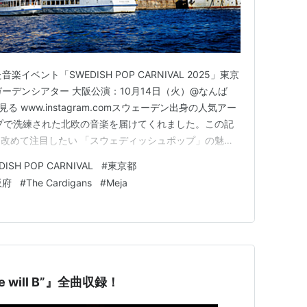
イベント「SWEDISH POP CARNIVAL 2025」東京
ガーデンシアター 大阪公演：10月14日（火）@なんば
mで見る www.instagram.comスウェーデン出身の人気アー
プで洗練された北欧の音楽を届けてくれました。この記
改めて注目したい 「スウェディッシュポップ」の魅力
ェディッシュポップ」とは？ スウェーデン出身アーティ
DISH POP CARNIVAL
#
東京都
rdigans（ザ・カーディガンズ） …
阪府
#
The Cardigans
#
Meja
 will B”』全曲収録！