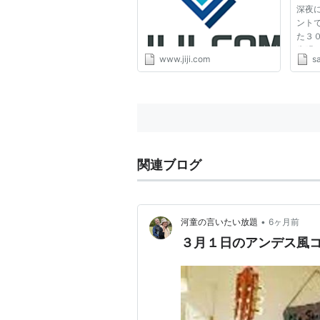
深夜
ント
た３
失明
www.jiji.com
s
ベン
若者
の症
０％も
関連ブログ
•
河童の言いたい放題
6ヶ月前
３月１日のアンデス風