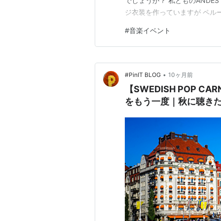
でしょうか？ 私どものANDE
ジ衣装を作っていますが ペル
に ２月初めには満席なる感じ
#
音楽イベント
•
#PinIT BLOG
10ヶ月前
【SWEDISH POP C
をもう一度｜秋に聴きた