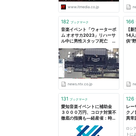
www.itmedia.co.jp
n
182
166
ブックマーク
音楽イベント「ウォーターボ
【新
ム オオサカ2023」リハーサ
14
ル中に男性スタッフ死亡 水
供”
が誤って発射 大阪市
愛知
テレビ
news.ntv.co.jp
n
131
126
ブックマーク
愛知音楽イベントに補助金
レー
３０００万円、コロナ対策不
クノ
徹底の指摘も―経産省：時事
異常
ドットコム
ス
ロシ
トに