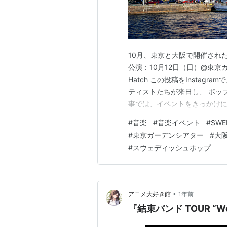
10月、東京と大阪で開催された音楽
公演：10月12日（日）@東京
Hatch この投稿をInstagra
ティストたちが来日し、 ポッ
事では、イベントをきっかけに
を紹介していきます。 「スウ
#
音楽
#
音楽イベント
#
SWE
スト＆おすすめ曲 🎧 The Ca
#
東京ガーデンシアター
#
大
#
スウェディッシュポップ
•
アニメ大好き館
1年前
『結束バンド TOUR “We