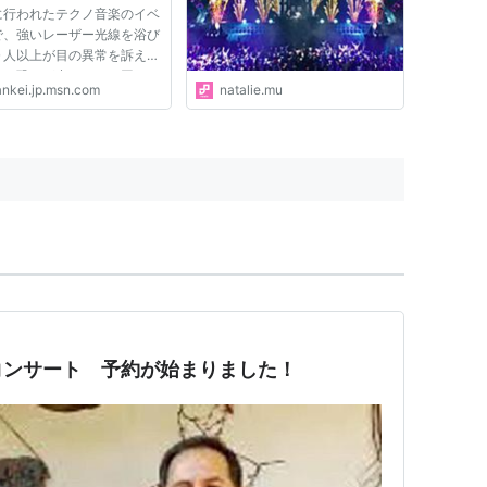
に行われたテクノ音楽のイベ
音楽ナタリー コラム
で、強いレーザー光線を浴び
０人以上が目の異常を訴え、
する恐れが出ている。同じイ
ankei.jp.msn.com
natalie.mu
トに参加した１６〜３０歳の
らが網膜にやけどを負う共通
状を呈しており、一部は８
の視力を失って回復は困...
コンサート 予約が始まりました！