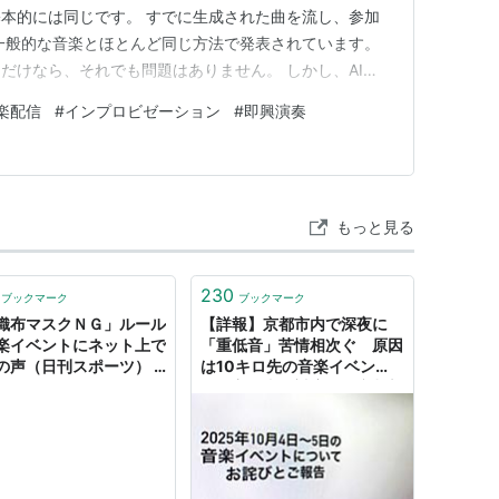
本的には同じです。 すでに生成された曲を流し、参加
一般的な音楽とほとんど同じ方法で発表されています。
だけなら、それでも問題はありません。 しかし、AI音
う方法としては、少し弱いように感じます。 なぜなら、
楽配信
#
インプロビゼーション
#
即興演奏
だけではAIで作られた曲だと、ほとんど分からないからで
っ…
もっと見る
230
ブックマーク
ブックマーク
織布マスクＮＧ」ルール
【詳報】京都市内で深夜に
楽イベントにネット上で
「重低音」苦情相次ぐ 原因
の声（日刊スポーツ） -
は10キロ先の音楽イベン
oo!ニュース
ト、主催者の対応は｜京都新
聞デジタル 京都・滋賀のニ
ュースサイト