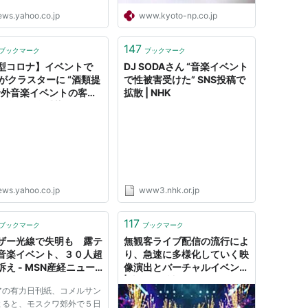
ews.yahoo.co.jp
www.kyoto-np.co.jp
147
ブックマーク
ブックマーク
型コロナ】イベントで
DJ SODAさん “音楽イベント
人がクラスターに “酒類提
で性被害受けた” SNS投稿で
野外音楽イベントの客か
拡散 | NHK
は全国最多感染（CBC
） - Yahoo!ニュース
ews.yahoo.co.jp
www3.nhk.or.jp
117
ブックマーク
ブックマーク
ザー光線で失明も 露テ
無観客ライブ配信の流行によ
音楽イベント、３０人超
り、急速に多様化していく映
訴え - MSN産経ニュー
像演出とバーチャルイベント
| 事例から読み解くパンデミ
アの有力日刊紙、コメルサン
ック下の音楽イベントの可能
よると、モスクワ郊外で５日
性 （前編：仮想空間編 ） -