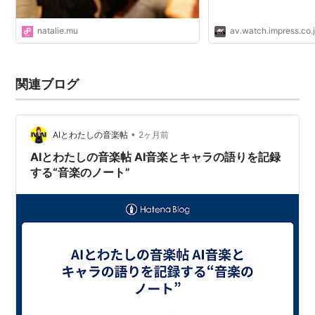
natalie.mu
av.watch.impress.co.
関連ブログ
•
AIとわたしの音楽帖
2ヶ月前
AIとわたしの音楽帖 AI音楽とキャラの語りを記録
する“音楽のノート”