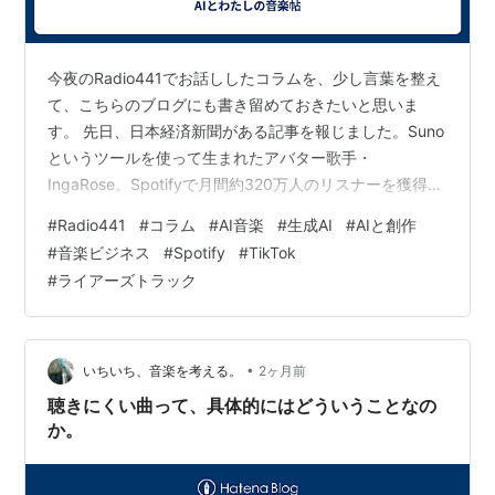
今夜のRadio441でお話ししたコラムを、少し言葉を整え
て、こちらのブログにも書き留めておきたいと思いま
す。 先日、日本経済新聞がある記事を報じました。Suno
というツールを使って生まれたアバター歌手・
IngaRose。Spotifyで月間約320万人のリスナーを獲得し
て、iTunesで世界1位になった、というんです。 「特別な
#
Radio441
#
コラム
#
AI音楽
#
生成AI
#
AIと創作
技術的突破があったのかしら」「大きな企業がバックに
#
音楽ビジネス
#
Spotify
#
TikTok
ついているのかしら」——そう思いますよね。でも、
#
ライアーズトラック
IngaRoseの場合はそうじゃない。 TikTokで30万本以上
の動画に使われたこと、人間が書いた感情に刺さる歌
詞、短期間での複数曲リリース、そして仕掛け人のこれ
までの…
•
いちいち、音楽を考える。
2ヶ月前
聴きにくい曲って、具体的にはどういうことなの
か。