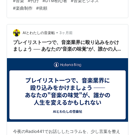
#
音楽
#
代行
#
DTM初心者
#
音楽ビジネス
ると同時に、法的に保護されるべき「財産」だ。 あなた
#
楽曲制作
#
依頼
の魂の叫びを守り抜き、堂々と世界へ響かせるための
「防衛実務」をここに記す。 ​この記事で得られること ​
SNS公開時の防衛策: 盗用や無断素材化を防ぐための具体
的な音源管理テクニック。 ​データ共有の境界線: 知人や
•
AIとわたしの音楽帖
3ヶ月前
制作パートナ…
プレイリスト一つで、音楽業界に殴り込みをかけ
ましょう ── あなたの"音楽の味覚"が、誰かの人
生を変えるかもしれない
今夜のRadio441でお話ししたコラムを、少し言葉を整え