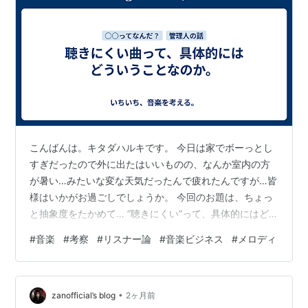
こんばんは。キタダハルキです。 今日は家でボーっとし
すぎだったので外に出たはいいものの、なんか室内の方
が暑い…みたいな変な天気だったんで疲れたんですが…皆
様はいかがお過ごしでしょうか。 今回のお題は、ちょっ
と抽象度をたかめて… ”聴きにくい”って、具体的にはど
ういうことなのか？ というテーマでお話ししたいと思い
#
音楽
#
考察
#
リスナー論
#
音楽ビジネス
#
メロディ
ます。
•
zanofficial’s blog
2ヶ月前