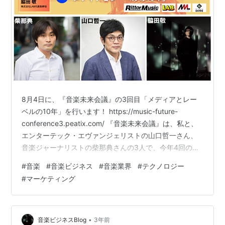
8月4日に、『音楽未来会議』の3回目「メディアとレー
ベルの10年」を行います！ https://music-future-
conference3.peatix.com/ 『音楽未来会議』は、私と、
エンターテック・エヴァンジェリストの山口哲一さん、
音楽ジャーナリストの柴那典さんの3人で、今年4回のト
ークイベントを行い、書籍として出版するプロジェクト
#
音楽
#
音楽ビジネス
#
音楽業界
#
テクノロジー
です。 ～"これまで"と"これから"の10年～と題し、音楽
#
マーケティング
にとって激動の10年、さらに変化するこの先の10年を語
ります。 「業界」の終わり この10年、いや20年は、音
楽ビジネスにとってインターネットの普及による急速な
変化による環境変化を起こしました。…
•
音楽ビジネスBlog
3年前