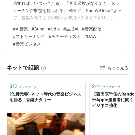
信すれば、いつか当たる」 「音楽経験がなくても、スト
リーミング収益を得られる」 確かに、SunoやUdioによっ
て、音楽を作るまでの時間と費用は大きく下がりまし
た。 以前なら、作曲、編曲、演奏、録音、ミックスまで
#
AI音楽
#
Suno
#
Udio
#
生成AI
#
音楽配信
必要だった工程を、一つの生成サービスで完結できるよ
#
ストリーミング
#
AIアーティスト
#
DAW
うになっています。 しかし、音楽を作りやすくなったこ
#
音楽ビジネス
とと、音楽で稼ぎやすくなったことは、まったく別の話
です。 100万回再生は「成功」なのか 日本でも、一曲だ
けで100万回再生されたAI楽曲や、複数作品の累計で
ネットで話題
もっと見る
1000万回を超えた…
312
244
ブックマーク
ブックマーク
[佐野元春] ネット時代の音楽ビジネス
【西田宗千佳のRandom
を語る - 音楽ナタリー
米Apple担当者に聞
ビジネス強化」