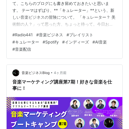
て、こちらのブログにも書き留めておきたいと思いま
す。 テーマはずばり、**「キュレーター」**という、新
しい音楽ビジネスの冒険について。 「キュレーター？ 美
術館の人？」って思った方、ちょっと待って。今日お話
しするキュレーターは、スマホ一台あれば、あなたにも
#
Radio441
#
音楽ビジネス
#
プレイリスト
今日からなれるもの。音楽のプレイリストを作って、自
#
キュレーター
#
Spotify
#
インディーズ
#
AI音楽
分の「音楽の味覚」を世界に向けて発信する人のことで
#
音楽配信
す。 このキュレーターが今、音楽ビジネスの新しい主役
候補として、静かに、でも確実に注目を集めている。 -
[★ 音楽業界の今 ── 二極化する現実](#-音楽業界の今二
極化する現実)-…
•
音楽ビジネスBlog
4ヶ月前
音楽マーケティング講座第7期！好きな音楽を仕
事に！