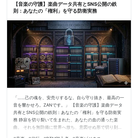
【音楽の守護】楽曲データ共有とSNS公開の鉄
則：あなたの「権利」を守る防衛実務
​「……己の魂を、安売りするな。自ら守り抜き、最高の一
音を響かせろ。ZANです。」 ​【音楽の守護】楽曲データ
共有とSNS公開の鉄則：あなたの「権利」を守る防衛実
務 ​静寂を切り裂いて生まれた、あなたの血の通った楽
曲。 それを無防備に世界へ放ち、意図せぬ形で切り刻ま
れる恐怖に震えたことはないだろうか。 ​音楽は芸術であ