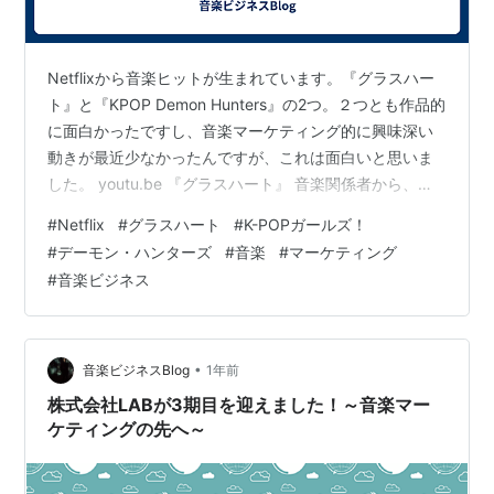
Netflixから音楽ヒットが生まれています。『グラスハー
ト』と『KPOP Demon Hunters』の2つ。２つとも作品的
に面白かったですし、音楽マーケティング的に興味深い
動きが最近少なかったんですが、これは面白いと思いま
した。 youtu.be 『グラスハート』 音楽関係者から、あ
り得ない、トンデモ設定などの声が噴出してますが、こ
#
Netflix
#
グラスハート
#
K-POPガールズ！
こまで振り切ったフィクションとして、ファンタジーと
#
デーモン・ハンターズ
#
音楽
#
マーケティング
して、現実の音楽シーンでは起こりえない事を見せてこ
#
音楽ビジネス
そエンタメなんだという覚悟とエネルギーを感じまし
た。 スポーツもので見られる魔球とか、必殺技とかみた
いな感じですね。 劇中のバンドTENBLANKの楽曲は、ア
ーテ…
•
音楽ビジネスBlog
1年前
株式会社LABが3期目を迎えました！～音楽マー
ケティングの先へ～