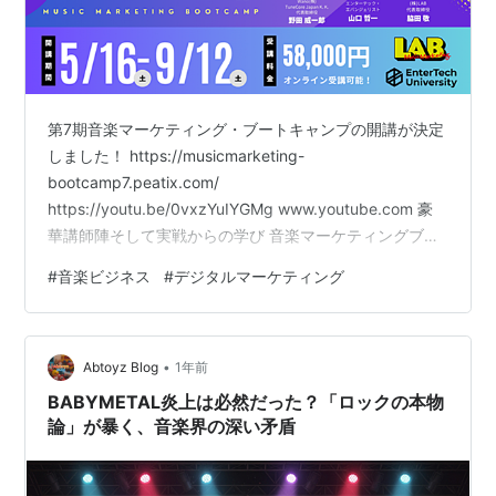
第7期音楽マーケティング・ブートキャンプの開講が決定
しました！ https://musicmarketing-
bootcamp7.peatix.com/
https://youtu.be/0vxzYuIYGMg www.youtube.com 豪
華講師陣そして実戦からの学び 音楽マーケティングブー
トキャンプは、現代音楽ビジネスに不可欠な「デジタル
#
音楽ビジネス
#
デジタルマーケティング
マーケティング」に強い人材を育成するためにスタート
し、最前線で活躍するプロフェッショナルをゲスト講師
に迎えた座学編と、実際に活動しているアーティストの
•
アカウントを題材にして行う実戦編の二つからなる4か月
Abtoyz Blog
1年前
のセミナーです。 音楽が時代の進化と共に発展する事…
BABYMETAL炎上は必然だった？「ロックの本物
論」が暴く、音楽界の深い矛盾