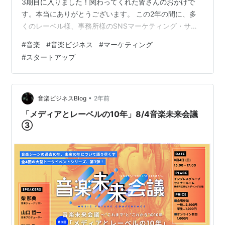
3期目に入りました！関わってくれた皆さんのおかげで
す。本当にありがとうございます。 この2年の間に、多
くのレーベル様、事務所様のSNSマーケティング・サポ
ートや歌詞など多言語翻訳を担当しました。 誰もが知る
#
音楽
#
音楽ビジネス
#
マーケティング
メジャーから、新進のインディのアーティストやフェ
#
スタートアップ
ス、業界団体など、ご一緒に仕事させて頂き、お役に立
てること、本当に嬉しく思います。 デジタルマーケティ
ングという言葉は、無機質で音楽の本質や愛から離れた
ものをイメージされる方もいらっしゃるかもしれませ
•
音楽ビジネスBlog
2年前
ん。私たちは「デジタル…
「メディアとレーベルの10年」8/4音楽未来会議
③