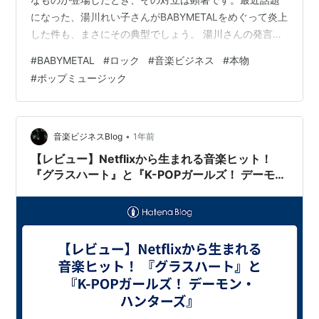
になった、湯川れい子さんがBABYMETALをめぐって炎上
した件も、まさにその典型でしょう。 湯川さんの発言を
「老害」と一言で片づけるのは簡単です。しかし、この
#
BABYMETAL
#
ロック
#
音楽ビジネス
#
本物
議論を単なる世代間の対立と見るのは、あまりにも単純
#
ポップミュージック
すぎます。実は、この対立の背景には、ロックというジ
ャンルが抱える「純粋性」と「本物」への強いこだわり
が深く関わっているのです。 ロックは歴史的に、反体
制、DIY精神、そして商業主義への反発といった思想を核
•
音楽ビジネスBlog
1年前
としてきました。自分たちの手で楽器…
【レビュー】Netflixから生まれる音楽ヒット！
『グラスハート』と『K-POPガールズ！ デーモ
ン・ハンターズ』