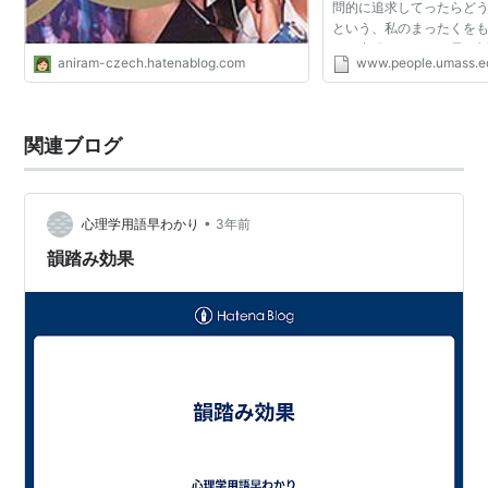
問的に追求してったらど
という、私のまったくを
から出発しました。長い(
aniram-czech.hatenablog.com
www.people.umass.e
りに成果がでましたので
めるとともに、言語学...
関連ブログ
•
心理学用語早わかり
3年前
韻踏み効果