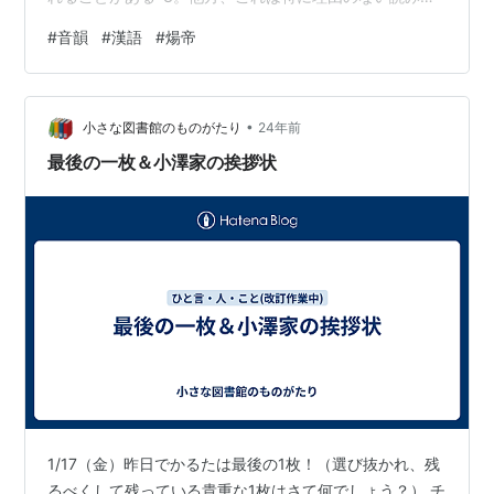
にすぎず、「悪いやつだから帝（たい）だというわけで
#
音韻
#
漢語
#
煬帝
もない」（高島俊男*4）と明示的に「悪帝」説を否定す
る指摘もある*5。後説が妥当と思うが、悪帝を理由とす
る見解も、少なくとも江戸時代に遡るため、直ちに切り
•
捨てることはできず、その関係を検討しきれていない。
小さな図書館のものがたり
24年前
しかし、本年３月、「悪帝」説を前提に、これを正面か
最後の一枚＆小澤家の挨拶状
ら論じた松下憲一「隋の煬帝はなぜヨウ…
1/17（金）昨日でかるたは最後の1枚！（選び抜かれ、残
るべくして残っている貴重な1枚はさて何でしょう？） チ