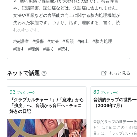
Ａ. 脳の損傷で言語能力が失われた状態です。構音障害
や、記憶障害、認知症などは、失語症に含まれません。
文法や音韻などの言語能力向上に関する脳内処理機能が
失われた状態です。つまり、話す、理解する、書く、読
むの4つです。
#
失語症
#
損傷
#
文法
#
音韻
#
向上
#
脳内処理
#
話す
#
理解
#
書く
#
読む
ネットで話題
もっと見る
93
80
ブックマーク
ブックマーク
『クラブカルチャー！』/「意味」から
音韻的ラップの世界ー
「強度」へ、音韻から音圧へ - チェコ
（2006年7月）
好きの日記
音韻的ラップの世界ーー改訂
月） はじめに この「音
界」は、「ラップという