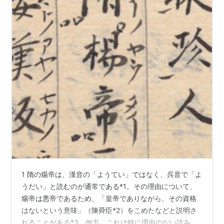
1 隋の煬帝は、漢音の「ようてい」ではなく、呉音で「よ
うだい」と読むのが通常である*1。その理由について、
煬帝は悪帝であるため、「皇帝でありながら、その資格
はないという意味」（陳舜臣*2）をこめたなどと説明さ
れることがある*3。他方、これは特に理由のない読み癖