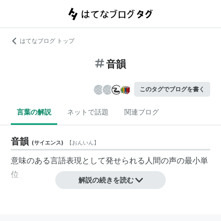
はてなブログ トップ
音韻
このタグでブログを書く
言葉の解説
ネットで話題
関連ブログ
音韻
(
サイエンス
)
【
おんいん
】
意味のある言語表現として発せられる人間の声の最小単
位
解説の続きを読む