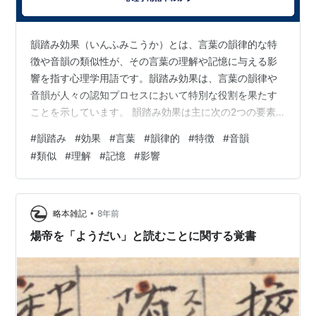
韻踏み効果（いんふみこうか）とは、言葉の韻律的な特
徴や音韻の類似性が、その言葉の理解や記憶に与える影
響を指す心理学用語です。韻踏み効果は、言葉の韻律や
音韻が人々の認知プロセスにおいて特別な役割を果たす
ことを示しています。 韻踏み効果は主に次の2つの要素
から成り立っています： 1. 音韻の類似性: 音韻的な要素
#
韻踏み
#
効果
#
言葉
#
韻律的
#
特徴
#
音韻
が似ている言葉は、認識や記憶の際に関連付けられやす
#
類似
#
理解
#
記憶
#
影響
くなります。例えば、「さくらんぼ」と「ぶどう」とい
う言葉は、音韻的な類似性を持っており、一緒に記憶さ
れやすい傾向があります。 2. 音韻の韻律的な特徴: 音韻
の韻律やリズムが、言葉の処理と理解に影響を与えるこ
•
略本雑記
8年前
ともあります。韻律的な特徴が強調…
煬帝を「ようだい」と読むことに関する覚書