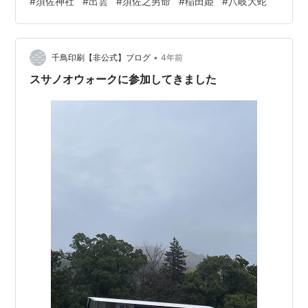
#
須佐神社
#
出雲
#
須佐之男命
#
稲田姫
#
八岐大蛇
神門を守っておられます。 手水舎。 そして拝殿へとやっ
てきました。 本殿は、やはり出雲独特の造りです。 こち
らの〝須佐神社〟全国で唯一須佐之男命の御魂を祀る神
•
社なんだとか・・・ 調べてみると、とても有名な神社で
千鳥印刷【非公式】ブログ
4年前
ありました。 出雲風土記では須佐之男命が〝この国は小
スサノオウォークに参加してきました
さい国であ…