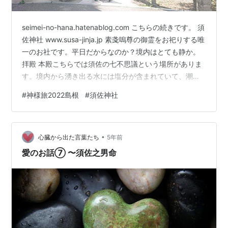
seimei-no-hana.hatenablog.com こちらの続きです。 須
佐神社 www.susa-jinja.jp 素戔嗚尊の御霊をお祀りする唯
一のお社です。平日だからなのか？境内はとても静か。
拝殿 本殿こちらでは須佐の七不思議という場所がありま
す。境内から湧き出る水には塩分が含まれていて、潮の
満引きによって湧き出る水の量が変わるそうです。素戔
#
神様旅2022島根
#
須佐神社
嗚尊はこの水を使って土地を清めていたと伝えられてい
るそうです。鳥居から一直線に拝殿があるのですが、そ
の反対側には天照社 向かい合うように鎮座されておりま
•
す。出雲の天照大御神もまた違った雰囲気です。 こちら
心臓から出た言葉たち
5年前
は古いのですが綺麗に管理されておりまし…
愛のお話⑦ 〜須佐之男命