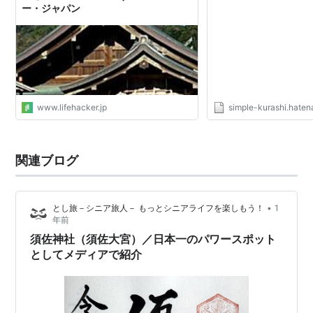
ー・ジャパン
www.lifehacker.jp
simple-kurashi.haten
関連ブログ
•
とし旅－シニア旅人－ もっとシニアライフを楽しもう！
1
年前
須佐神社（須佐大宮）／日本一のパワースポット
としてメディアで紹介