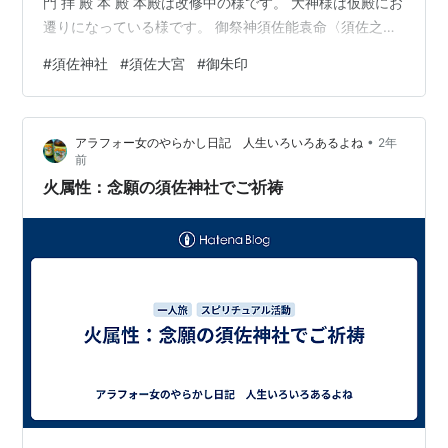
門 拝 殿 本 殿 本殿は改修中の様です。 大神様は仮殿にお
遷りになっている様です。 御祭神須佐能袁命〈須佐之男
命〉 （すさのをのみこと）稲田比売命 （いなたひめのみ
#
須佐神社
#
須佐大宮
#
御朱印
こと）足摩槌命 （あしなづちのみこと）手摩槌命 （てな
づちのみこと）（須佐家の祖神） ご利益 良縁、家庭円
満、子宝、子孫繁栄、厄除け、家内安全 社務所 本殿右手
•
アラフォー女のやらかし日記 人生いろいろあるよね
2年
の社務所で御朱印を頂きました。 朱印料は500円でし
前
た。（2025年5月現在） 天照社 「令…
火属性：念願の須佐神社でご祈祷