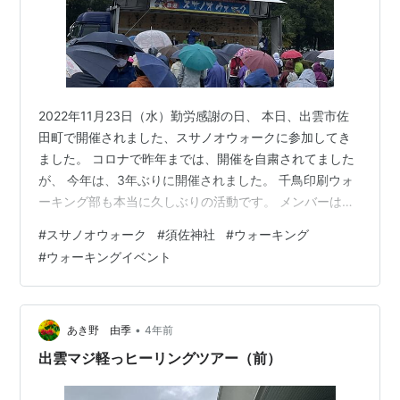
2022年11月23日（水）勤労感謝の日、 本日、出雲市佐
田町で開催されました、スサノオウォークに参加してき
ました。 コロナで昨年までは、開催を自粛されてました
が、 今年は、3年ぶりに開催されました。 千鳥印刷ウォ
ーキング部も本当に久しぶりの活動です。 メンバーは過
去に参加したことがあるものもいれば、 今回初参加のメ
#
スサノオウォーク
#
須佐神社
#
ウォーキング
ンバーもいました。 千鳥印刷ウォーキング部からは7人
#
ウォーキングイベント
が参加し、 そのうち2名が初参加でした。（実は私も初
参加です） 天気は、あいにくの雨、 結構土砂降りからの
スタートでした。 ですが、うちのウォーキング部のメン
バーをはじめ、 参加した皆さんは雨だろうが 開催を心待
•
あき野 由季
4年前
ちにしていた人達ば…
出雲マジ軽っヒーリングツアー（前）