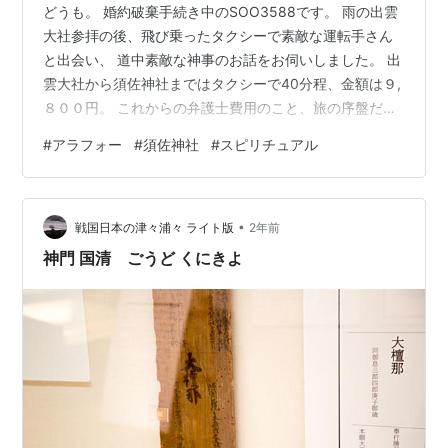
どうも。 婚約破棄手続き中のSOO3588です。 雨の出雲
大社参拝の後、飛び乗ったタクシーで素敵な運転手さん
と出会い、 道中素敵な神事のお話をお伺いしました。 出
雲大社から須佐神社まではタクシーで40分程、金額は９,
８００円。 これからの弁護士費用のこと、旅の序盤だと
いうことを考えるとなかなかの出費でしたが、2025年を
#
アラフォー
#
須佐神社
#
スピリチュアル
乗り切るため、何より須佐男様にお詣りするための必要
経費！と思いました。 須佐神社は思っていたよりも小さ
なお社でしたが、裏の大杉や、向かいの天照大神様のお
•
社、周りのお家も含め地域一帯で須佐男様をお祀りして
戦国日本の津々浦々 ライト版
2年前
いる感じがして不思議な空気でした。 なんとか雨が上が
神門 国清 ごうど くにきよ
って助かりましたが、まだ…