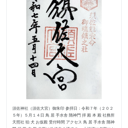
須佐神社（須佐大宮）御朱印 参拝日：令和７年（２０２
５年）５月１４日 鳥 居 手水舎 隋神門 拝 殿 本 殿 社務所
天照社 狛 犬 お仮殿 受付時間 アクセス 鳥 居 手水舎 隋神