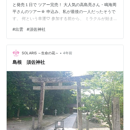
と発売１日で ツアー完売！ 大人気の高島亮さん・鳴海周
平さんのツアー☆ 申込み、私が最後の一人だったそうで
す。 何という幸運♡ 参加する前から、 ミラクルが始ま
っていました…。(^_-)-☆ 出発の朝、羽田空港はゴロゴロ
#
出雲
#
須佐神社
雷が鳴っていました。 予定時刻３０分遅れで、出雲へ向
けて出発です。 出雲縁結び空港で、亮さんとなるみんに
お会いできて大感激！ ８８８のバスに乗り込み、いざ出
•
発です！！ 出雲を知り尽くしている、ガイドさん・運転
SOLARIS ～生命の花～
4年前
手さんと 亮さん、なるみんが、笑いいっぱいで 私たちを
島根 須佐神社
神話の世…