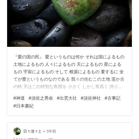
『愛の国の民』 愛というものは何か それは国によるもの
土地によるもの 人々によるもの 天によるもの 星による
もの 宇宙によるもの そして 根源によるもの 要するに 全
てが愛というものなのである 我々の住むこの土地 遥か古
の時 天はこの特別な島国を 小さく しかし気高く 誇り高
きものとして 天の愛を込めて拵えた 我々はその上に立ち
#
神道
#
須佐之男命
#
出雲大社
#
須佐神社
#
古事記
天の愛に育まれた 地のものを摂り 風を受け 陽を浴び
#
日本書紀
木々の声を聴き この身を潤し生きた 日本の人々よ この
地には そのような汚れなき 天の意思とも言える 全てを
包容し 育み培う愛が 流れ流れて 野も山も 川も地も 全て
が愛により 形成されている 我々は皆 その上に…
•
日々淡々と
5年前