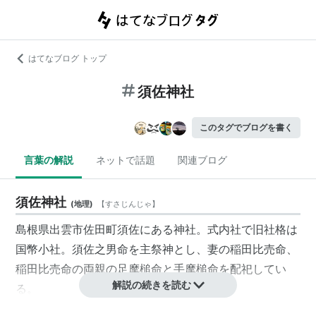
はてなブログ トップ
須佐神社
このタグでブログを書く
言葉の解説
ネットで話題
関連ブログ
須佐神社
(
地理
)
【
すさじんじゃ
】
島根県出雲市佐田町須佐にある神社。式内社で旧社格は
国幣小社。
須佐之男命
を主祭神とし、妻の
稲田比売命
、
稲田比売命
の両親の
足摩槌命
と
手摩槌命
を配祀してい
解説の続きを読む
る。