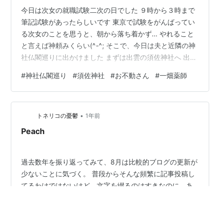
今日は次女の就職試験二次の日でした ９時から３時まで
筆記試験があったらしいです 東京で試験をがんばってい
る次女のことを思うと、朝から落ち着かず… やれること
と言えば神頼みくらい(^-^; そこで、今日は夫と近隣の神
社仏閣巡りに出かけました まずは出雲の須佐神社へ 出雲
の山里にある小さな神社ですが、パワースポットとして
#
神社仏閣巡り
#
須佐神社
#
お不動さん
#
一畑薬師
有名な神社なので参拝者は絶えることはありません 新車
のお祓いをしてもらっている方もおられました(私も今度
新車にしたらやってもらおう） 次は、お不動さんを参
•
り… 水かけ不動さんは、治してほしい体の部分に水をか
トネリコの憂鬱
1年前
けてお祈りします 娘の試験のお願いだけではなく、ちゃ
Peach
っかり自分たちの健康もお…
過去数年を振り返ってみて、8月は比較的ブログの更新が
少ないことに気づく。 普段からそんな頻繁に記事投稿し
てるわけではないけど。文字を綴るのはすきなのに、あ
れこれ思うことが多くて書くのが遅すぎる。 今月は仕事
の休みも少なかった(勤務先の商業施設が、世間が夏休み