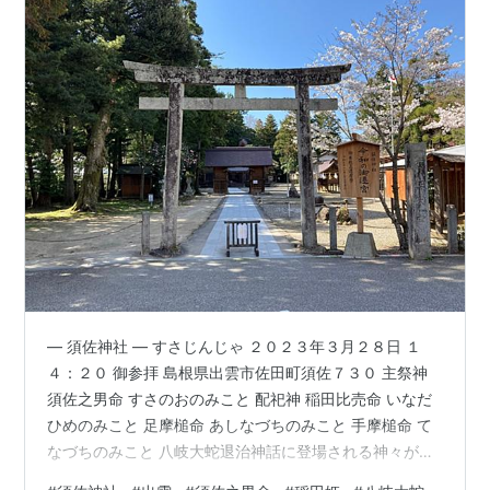
― 須佐神社 — すさじんじゃ ２０２３年３月２８日 １
４：２０ 御参拝 島根県出雲市佐田町須佐７３０ 主祭神
須佐之男命 すさのおのみこと 配祀神 稲田比売命 いなだ
ひめのみこと 足摩槌命 あしなづちのみこと 手摩槌命 て
なづちのみこと 八岐大蛇退治神話に登場される神々がお
祀りされおりました。 豊磐間戸神・櫛磐間戸神がこの隋