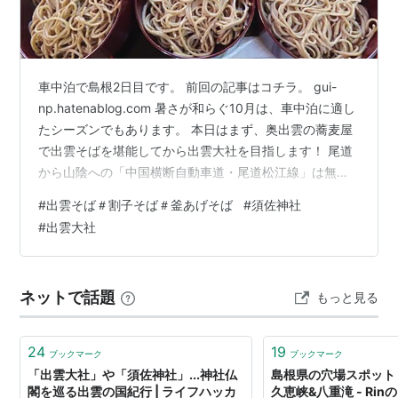
車中泊で島根2日目です。 前回の記事はコチラ。 gui-
np.hatenablog.com 暑さが和らぐ10月は、車中泊に適し
たシーズンでもあります。 本日はまず、奥出雲の蕎麦屋
で出雲そばを堪能してから出雲大社を目指します！ 尾道
から山陰への「中国横断自動車道・尾道松江線」は無
料！ 途中でいくつかの道の駅に寄りながら目的地に到着
#
出雲そば＃割子そば＃釜あげそば
#
須佐神社
したのは、11時開店の1時間半前(^^;) そば処 清聴庵 紅葉
#
出雲大社
シーズン以外は土日祝日のみの営業。 地元で栽培された
在来種の蕎麦の実を、隣にある水車小屋でひいて製粉
し、水のみで打った十割手打ち蕎麦。 とあれば行くっき
ネットで話題
もっと見る
ゃないでしょう！！！ 限定○○食のようなので開店前か
ら…
24
19
ブックマーク
ブックマーク
「出雲大社」や「須佐神社」...神社仏
島根県の穴場スポット
閣を巡る出雲の国紀行 | ライフハッカ
久恵峡&八重滝 - Ri