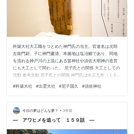
杵築大社大工職をつとめた神門氏の当主。官途名は次郎
左衛門尉。子に神門慶清。本拠地は塩冶郷であり、同地
を流れる神戸川の上流にある笈神社や須佐大明神の造営
にも大工として関わった。 尼子氏との関係 大工としての
活動 参考文献 尼子氏との関係 神門氏は永正九年（１５
０９）に「北島方大工塩冶の神門」としてみえ、杵築大
#
杵築大社
#
出雲大社
#
尼子国久
#
須佐神社
社を司る千家・北島の両国造家のうち北島家に属する大
工だった。塩冶郷を本拠としていたとみられ、天文十三
年（１５４４）十一月、神門国清は同郷を支配する尼子
•
国久から「塩冶之内大工給室」を安堵されている。なお
今日の夢はどんな夢？
3年前
国清の実名の「国」は、尼子国久からの偏諱を受けたも
― アワヒメを追って １５９話 ―
のとみられる kuregure.haten…