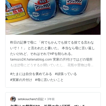
昨日の記事で母に 「何でもかんでも捨てる捨てる言わな
いで！！」 と言われたと書いた。 本当なら母に言い返し
たいけれど、それはそれでHPを削られる。
tamozo24.hatenablog.com 実家の片付けではどの場所
もほぼ母にどうするか聞いていたし、 花瓶や置物は母に
選別させたし、 包装紙や袋類も全部は捨てないで、どれ
#
たまには自分を褒めてみる
#
頑張っている
も数枚ずつは残してきた。 聞いてもだいたいの場合、
#
実家の片付け
#
母に言いたいこと
「もうお任せ。」と母は言っていた。 なのにあの言い
方。 だからといってそれを指摘したところで 頭に血の上
っている母に通用しないのもわかっている。 なので記事
に書くことで自分の気持ちを昇華しようと思う。 2階の
•
setokouchanの日記
3年前
洗面所下収納にあっ…