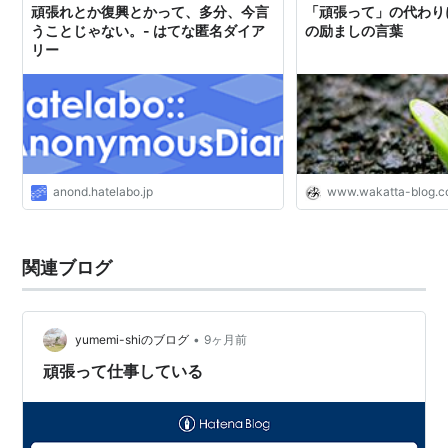
頑張れとか復興とかって、多分、今言
「頑張って」の代わり
うことじゃない。- はてな匿名ダイア
の励ましの言葉
リー
anond.hatelabo.jp
www.wakatta-blog.
関連ブログ
•
yumemi-shiのブログ
9ヶ月前
頑張って仕事している