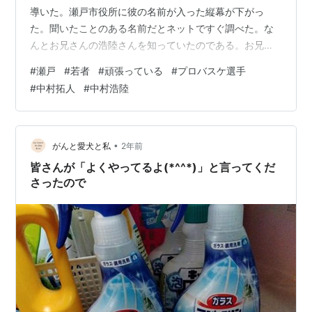
導いた。瀬戸市役所に彼の名前が入った縦幕が下がっ
た。聞いたことのある名前だとネットですぐ調べた。な
んとお兄さんの浩陸さんを知っていたのである。お兄さ
んも今はプロ選手だった。名古屋のファイティングイー
#
瀬戸
#
若者
#
頑張っている
#
プロバスケ選手
グルスの選手なのだ。 兄弟で大東文化大学で活躍し、卒
#
中村拓人
#
中村浩陸
業後、別々のプロチームで活動。そしてB.LEAGUE
2023-24の準決勝で兄弟対決をし、広島が勝ち上がり、
決勝で琉球と対戦し広島が優勝した。中村兄弟がトップ
で活躍している。しかも瀬戸でも效範連区（效範・東山
•
がんと愛犬と私
2年前
小学校）出身なのだ。 中村 浩陸さ…
皆さんが「よくやってるよ(*^^*)」と言ってくだ
さったので