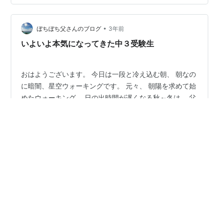
方だったという。彼らは日本語もしっかり使えるだけで
なく冗談も通じる。真面目に仕事をしていると言われ
•
た。下の世話も笑顔でしてくれたことも嬉しそうに話し
ぼちぼち父さんのブログ
3年前
てくれた。 以前、アパート住まいをしたことがある。自
いよいよ本気になってきた中３受験生
分は1階に上階には中国の女性が何人も住んでいた。…
おはようございます。 今日は一段と冷え込む朝、 朝なの
に暗闇、星空ウォーキングです。 元々、 朝陽を求めて始