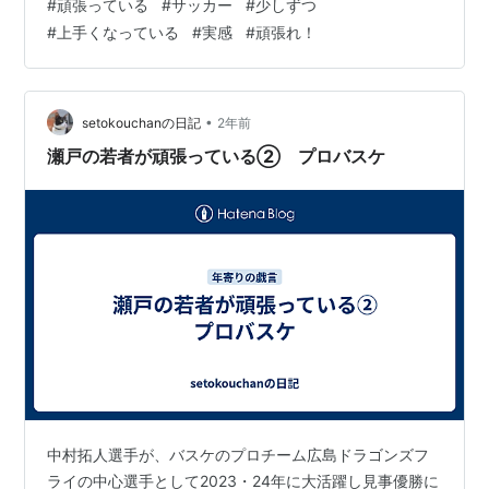
#
頑張っている
#
サッカー
#
少しずつ
#
上手くなっている
#
実感
#
頑張れ！
•
setokouchanの日記
2年前
瀬戸の若者が頑張っている② プロバスケ
中村拓人選手が、バスケのプロチーム広島ドラゴンズフ
ライの中心選手として2023・24年に大活躍し見事優勝に