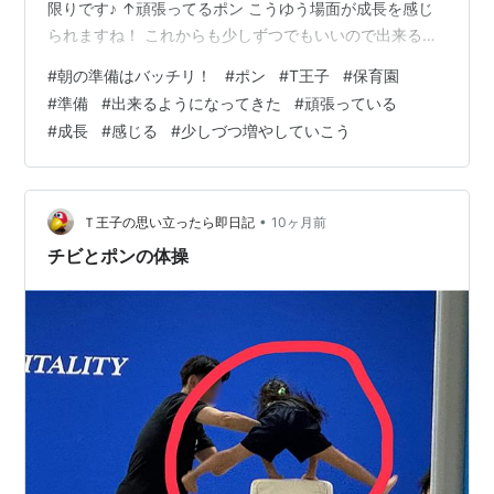
限りです♪ ↑頑張ってるポン こうゆう場面が成長を感じ
られますね！ これからも少しずつでもいいので出来るこ
とを増やしていこうな٩( 'ω' )و では×2
#
朝の準備はバッチリ！
#
ポン
#
T王子
#
保育園
#
準備
#
出来るようになってきた
#
頑張っている
#
成長
#
感じる
#
少しづつ増やしていこう
•
Ｔ王子の思い立ったら即日記
10ヶ月前
チビとポンの体操