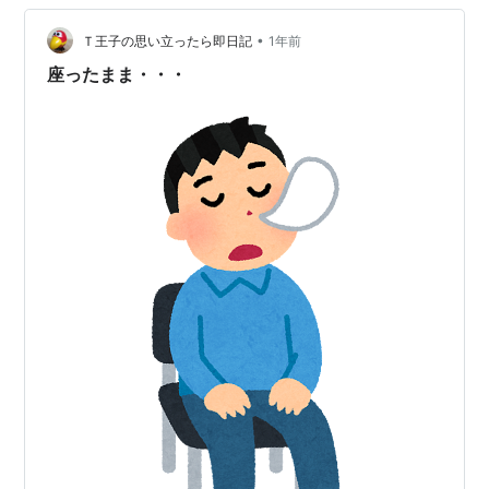
いとまた勝手に罪悪感みたいな気持ちが溢れてくるから
•
だ。 それから、人に対して怒りを感じた時。それも強
Ｔ王子の思い立ったら即日記
1年前
く。 「ああまた怒ってしまった！」と落ち込んだりして
座ったまま・・・
しまう。 そこで 「これだけ嫌な目に遭わ…