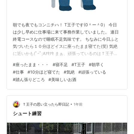
朝でも夜でもコンニチハ！ T王子です(0＾ー＾0） 今日
は少し早めに仕事場に来て事務作業していました。 連日
終電コースなので睡眠不足気味です。 ちなみに今日ふと
気づいたら１０分ほどイスに座ったまま寝てた(笑) 気絶
に近いかも(ﾟｰﾟ;Aｱｾｱｾ まぁ、頑張っているのはＴ王子だ
けではないので ここが踏ん張り所ですね！0(｀・ω・´)=
#
座ったまま・・・
#
寝不足
#
T王子
#
朝早く
〇 月末に美味しいお酒がみんなで飲めるよう頑張りま
#
仕事
#
10分ほど寝てた
#
気絶
#
頑張っている
す！ では×２
#
踏ん張りどころ
#
美味しいお酒
•
Ｔ王子の思い立ったら即日記
1年前
シュート練習