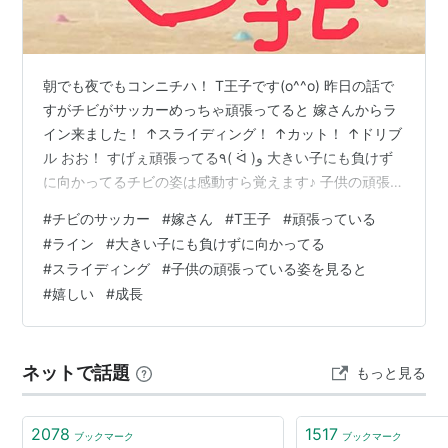
朝でも夜でもコンニチハ！ T王子です(o^^o) 昨日の話で
すがチビがサッカーめっちゃ頑張ってると 嫁さんからラ
イン来ました！ ↑スライディング！ ↑カット！ ↑ドリブ
ル おお！ すげぇ頑張ってる٩( ᐛ )و 大きい子にも負けず
に向かってるチビの姿は感動すら覚えます♪ 子供の頑張っ
ている姿を見るとこちらも嬉しくなりますね！(*´꒳`*) で
#
チビのサッカー
#
嫁さん
#
T王子
#
頑張っている
は×2
#
ライン
#
大きい子にも負けずに向かってる
#
スライディング
#
子供の頑張っている姿を見ると
#
嬉しい
#
成長
ネットで話題
もっと見る
2078
1517
ブックマーク
ブックマーク