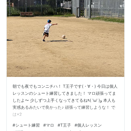
朝でも夜でもコンニチハ！ T王子です(・∀・) 今日は個人
レッスンのシュート練習してきました！ マロ頑張ってま
したよ〜 少しずつ上手くなってきてるね٩( 'ω' )و 本人も
実感あるみたいで良かった♪ 頑張って練習しような！ で
は×2
#
シュート練習
#
マロ
#
T王子
#
個人レッスン