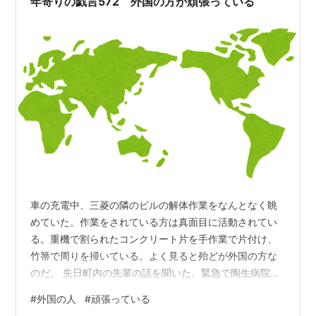
年寄りの戯言572 外国の方が頑張っている
車の充電中、三菱の隣のビルの解体作業をなんとなく眺
めていた。作業をされている方は真面目に活動されてい
る。重機で割られたコンクリート片を手作業で片付け、
竹箒で周りを掃いている。よく見ると殆どが外国の方な
のだ。 先日町内の先輩の話を聞いた。緊急で陶生病院に
搬送されたときの話をされた。処置が済んで当分入院と
#
外国の人
#
頑張っている
なった。入院病棟での看護師はほとんどがフィリピンの