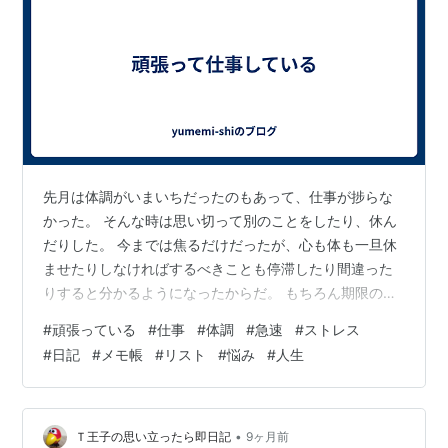
先月は体調がいまいちだったのもあって、仕事が捗らな
かった。 そんな時は思い切って別のことをしたり、休ん
だりした。 今までは焦るだけだったが、心も体も一旦休
ませたりしなければするべきことも停滞したり間違った
りすると分かるようになったからだ。 もちろん期限のあ
るものは苦しくても間に合わせるのだが。 そして完全に
#
頑張っている
#
仕事
#
体調
#
急速
#
ストレス
回復したわけではないが、仕事が忙しくなり、やらなけ
#
日記
#
メモ帳
#
リスト
#
悩み
#
人生
ればならないので今は頑張って取り組んでいる。 やるこ
とが多くてすごくストレスを感じたので、新しく小さな
メモ帳を買ってきて、ToDoリストにした。することを書
き出しておくだけでも頭が少し整頓されてストレスの軽
•
Ｔ王子の思い立ったら即日記
9ヶ月前