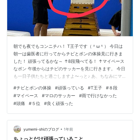
朝でも夜でもコンニチハ！ T王子です（＾ω＾） 今日は
朝一は歯医者に行ってからチビとポンの体操見に行きま
した！ 頑張ってるかな～ ↑8段飛べてる！ ↑マイペース
なポン 午後からはチビのサッカーを見に行きます。 今日
も一日子供たちと過ごしますよ〜っと♪ あ、ちなみにマロ
はサッカーの試合で奈良県に行っております。 帰って来
#
チビとポンの体操
#
頑張っている
#
T王子
#
８段
てから結果を聞こうかな（＾∇＾） 〜1時間後〜 実は午後
#
マイペース
#
マロのサッカー
#
雨で行けなかった
からは雨の影響もあってマロの試合には行けませんでし
#
頭痛
#
５位
#
良く頑張った
た。 T王子の頭痛もあり運転も微妙だった為・・・ ちな
みに後で聞いたら5位でした。 良く頑張った！ では×2
•
yumemi-shiのブログ
1年前
ちょっとだけ頑張っていること