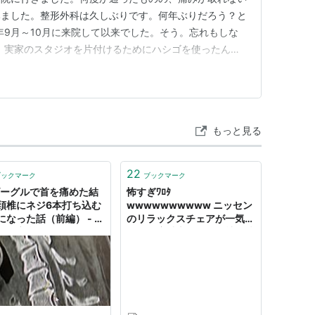
みました。整形外科は久しぶりです。何年ぶりだろう？と
5年9月～10月に来院して以来でした。そう。忘れもしな
後、実家のスタジオを片付けるためにハシゴを使ったんで
シゴの上で作業していたら、天井から重いレールが落ちて
び降りたら着地失敗→靭帯損傷→ギプス生活。そのときの
.ha…
もっと見る
22
ブックマーク
ブックマーク
ゴーグルで首を痛めた結
怖すぎﾜﾛﾀ
頚椎にネジ6本打ち込む
wwwwwwwwww ニッセン
になった話（前編） - ま
のリラックスチェアが一気に
き研究所
１８０度以上倒れて頚椎捻挫
: 暇人＼(^o^)／速報 - ライブ
ドアブログ