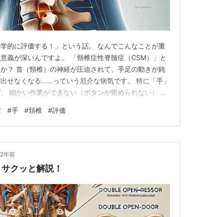
学的に評価する！」という話。 なんでこんなことが重
意義が深いんですよ。 「頸椎症性脊髄症（CSM）」と
か？ 首（頸椎）の神経が圧迫されて、手足の動きが鈍
出せなくなる……っていう厄介な病気です。 特に「手」
、 細かい作業ができない（ボタンが留められない） 手
が過剰に出てしまう（過反射） こうなると、日常生活が
首
#
手
#
頚椎
#
評価
でもこれまで、こうした「手の機能障害」って、感覚的・
ったんです。 そこ…
2年前
？サクッと解説！