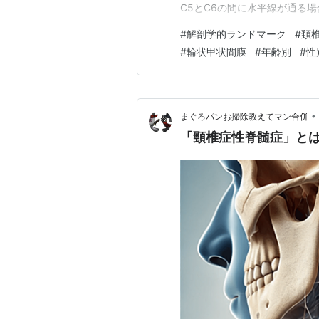
C5とC6の間に水平線が通る場
参照レベルは、下顎角C2.13、舌
#
解剖学的ランドマーク
#
頚
た。これは性別,年齢,身長に
#
輪状甲状間膜
#
年齢別
#
性
•
まぐろパンお掃除教えてマン合併
「頸椎症性脊髄症」と