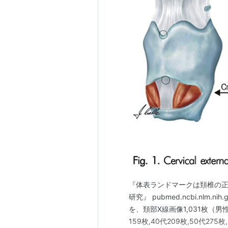
『体表ランドマークは頚椎の
研究』 pubmed.ncbi.nl
を、頚部X線画像1,031枚（男性5
159枚,40代209枚,50代2