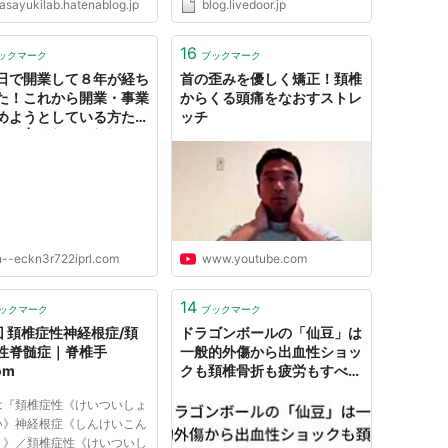
asayukilab.hatenablog.jp
blog.livedoor.jp
16
ックマーク
ブックマーク
日で開業して８年が経ち
首の歪みを優しく矯正！頚椎
た！これから開業・事業
からくる頭痛をなおすストレ
めようとしている方たち
ッチ
・・ | 兵庫県西宮市の頚
首・自律神経特化整体院
央カイロプラクティック
宮」
n--eckn3r722iprl.com
www.youtube.com
14
ックマーク
ブックマーク
回 頚椎症性神経根症/頚
ドラゴンボールの「仙豆」は
性脊髄症｜脊椎手
一般的外傷から出血性ショッ
om
クも頚椎骨折も疲労もすべて
回復するが悟空の心臓病には
は『頚椎症性《けいついしょ
効かなかった？
い》神経根症《しんけいこん
う》／頚椎症性《けいついし