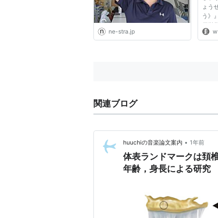
ょう
う》
戸労
ne-stra.jp
w
《す
かが
「脊
門病
お...
関連ブログ
•
huuchiの音楽論文案内
1年前
体表ランドマークは頚
年齢，身長による研究