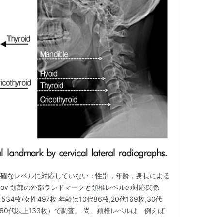
正確なレベルに対応していない：性別，年齢，身長による
m.nih.gov 頚部の外部ランドマークと頚椎レベルの対応関係
34枚/女性497枚 年齢は10代86枚,20代169枚,30代
75枚,60代以上133枚）で調査。 尚、頚椎レベルは、例えば