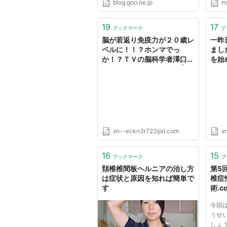
blog.goo.ne.jp
m
19
17
ブックマーク
ブ
脳が若返り免疫力が２０歳レ
一昨
ベルに！！？ホンマでっ
まし
か！？ＴＶの脳科学者澤口先
を始
生もオススメする方法！ | 兵
へ・
庫県西宮市の頚椎・首・自律
椎・
神経特化整体院「中央カイロ
「中
プラクティック院西宮」
院西
xn--eckn3r722iprl.com
x
16
15
ブックマーク
ブ
頚椎椎間板ヘルニアの治し方
第5
は症状と原因を知れば簡単で
椎症
す
術.c
今回
うせ
しょ