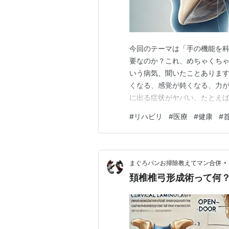
今回のテーマは「手の機能を科
要なのか？これ、めちゃくちゃ
いう病気、聞いたことあります
くなる、感覚が鈍くなる、力が
に出る症状がヤバい。たとえば
が震える、力が入らない 反応
#
リハビリ
#
医療
#
健康
#
かなり不便になりますよね。
主観的にしか評価されてこなか
•
まぐろパンお掃除教えてマン合併
頚椎椎弓形成術って何