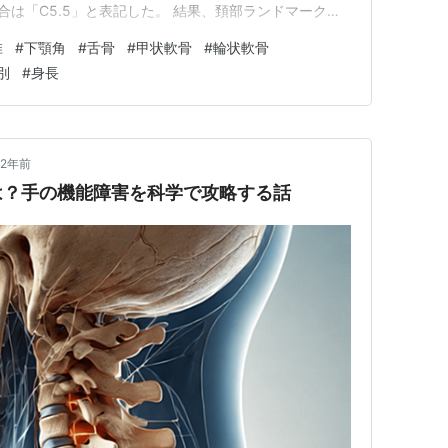
合は「C5.5」と表記した。 結果、頚部ランドマークの
骨C3.54、甲状軟骨C5.12、輪状甲状間膜C6.01だっ
椎
#
下顎角
#
舌骨
#
甲状軟骨
#
輪状軟骨
より異なり、それに応…
別
#
身長
2年前
は？手の機能障害を科学で攻略する話