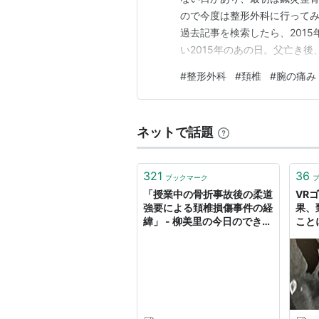
ので今度は整形外科に行って
過去記事を検索したら、201
い2015年のあの日。父亡き
す。(脚立が無かったので)ハ
#
整形外科
#
頚椎
#
腕の痛み
きて、それを避けるために飛
様子がこちら。 momosuno825
ネットで話題
321
36
ブックマーク
「授業中の骨折事故後の柔道
VR
強要による頚椎損傷事件の経
果、
緯」 - 柳美里の今日のできご
こと
と
さゆ