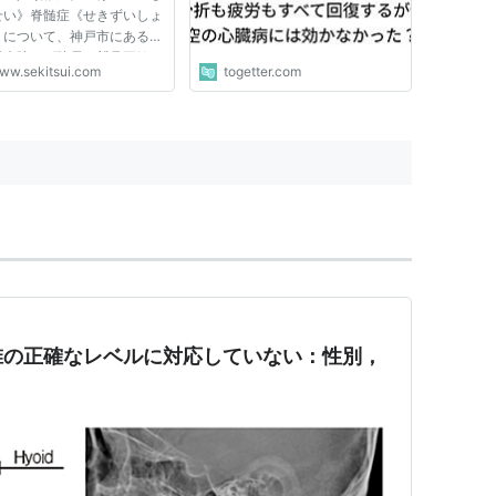
せい》脊髄症《せきずいしょ
』について、神戸市にある神
災病院 副院長の鷲見正敏
ww.sekitsui.com
togetter.com
みまさとし》先生にお話をう
いました。 この病院は、
椎外科」、「手の外科」の専
院として発展し、脊椎手術に
椎の正確なレベルに対応していない：性別，