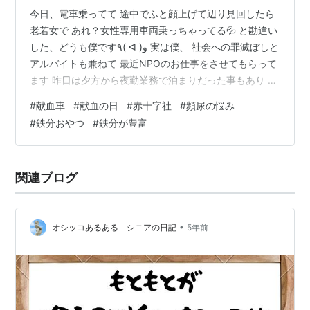
今日、電車乗ってて 途中でふと顔上げて辺り見回したら
老若女で あれ？女性専用車両乗っちゃってる💦 と勘違い
した、どうも僕です٩( ᐛ )و 実は僕、 社会への罪滅ぼしと
アルバイトも兼ねて 最近NPOのお仕事をさせてもらって
ます 昨日は夕方から夜勤業務で泊まりだった事もあり 昼
前頃にゆーっくり自宅に帰ってたんですが お腹が空いた
#
献血車
#
献血の日
#
赤十字社
#
頻尿の悩み
ので途中下車して 駅前のガストのモーニングを頂きまし
#
鉄分おやつ
#
鉄分が豊富
た よし、またゆーっくり帰ろう と改札に向かうと 高齢
の方々が恐らくボランティア？で 声をあげて献血のお願
いしてたんです 「機会とタイミングが合えばしたい」 な
関連ブログ
んて ずっと言い訳にしながら思ってはいたんですが （前
に書…
•
オシッコあるある シニアの日記
5年前