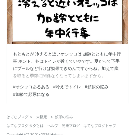
もともとが 冷えると近いオシッコは 加齢とともに年中行
事 ホント、冬はトイレが近くていやです。夏だって下手
にプールなど行けば効果てきめんですからね。加えて歳
を取ると季節に関係なくなってしまいますから。
#
オシッコあるある
#
冷えでトイレ
#
頻尿の悩み
#
加齢で頻尿になる
はてなブログ
>
未指定
>
頻尿の悩み
はてなブログ タグとは
ヘルプ
開発ブログ
はてなブログトップ
Copyright (C) 2001-
2026
Hatena.