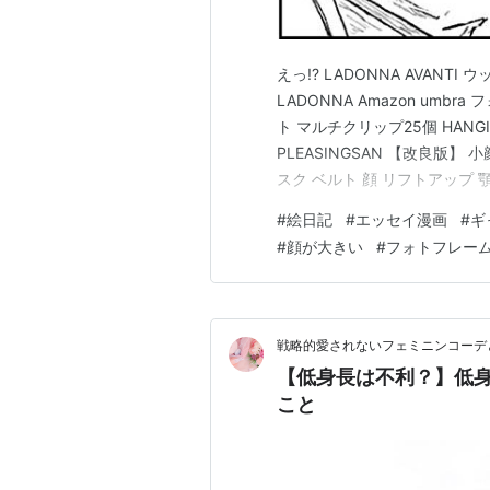
えっ!? LADONNA AVANTI
LADONNA Amazon um
ト マルチクリップ25個 HANGIT 
PLEASINGSAN 【改良版】
スク ベルト 顔 リフトアップ 顎 ピ
美顔ローラー 小サイズ美容ロー
#
絵日記
#
エッセイ漫画
#
ギ
ス＆ボ…
#
顔が大きい
#
フォトフレー
戦略的愛されないフェミニンコーデ
【低身長は不利？】低
こと