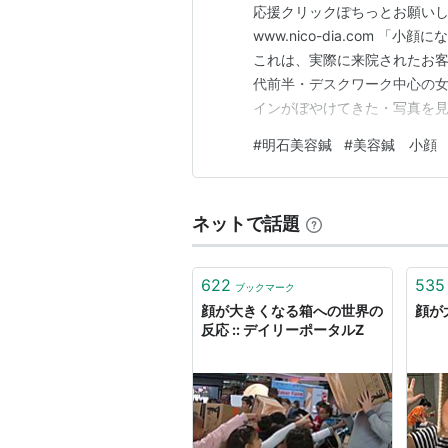
応援クリックぽちっとお願いし
www.nico-dia.com
これは、実際に来院されたお客
代前半・デスクワーク中心の女
インがぼやけてきた・写真を見
がらも、 「美容鍼ってちょっ
#
明石美容鍼
#
美容鍼 小顔
は半信半疑でした。 目次 来院
因🔍 ① 無意識の食いしばり 
ネットで話題
622
535
ブックマーク
顔が大きくなる箱への世界の
顔が
反応 :: デイリーポータルZ