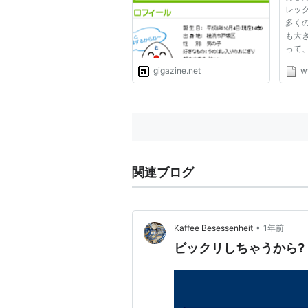
レッ
多く
も大
って
と小
gigazine.net
w
しれ
トを
体質
めてい
関連ブログ
•
Kaffee Besessenheit
1年前
ビックリしちゃうから?