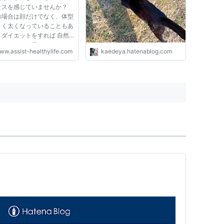
クスを感じていませんか？
の場合は顔だけでなく、体型
きく太くなっていることもあ
、ダイエットをすれば 自然
顔になれると思っているかも
ww.assist-healthylife.com
kaedeya.hatenablog.com
ません。 しかし、ダイエッ
しても小さくならず、遺伝や
によるものだからと思って諦
る かもしれませんし、エ...