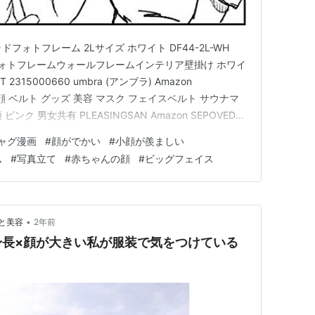
 ウッドフォトフレーム 2Lサイズ ホワイト DF44-2L-WH
bra フォトフレームウォールフレームインテリア壁掛け ホワイ
2315000660 umbra (アンブラ) Amazon
 小顔 ベルト グッズ 美容 マスク フェイスベルト サウナマ
ンク 男女共有 PLEASINGSAN Amazon SEPOVEDA
ラー 小顔ローラー ローラー フェイスローラー フェイ
ャグ漫画
#
顔がでかい
#
小顔が羨ましい
ム
#
写真立て
#
赤ちゃんの顔
#
ビッグフェイス
•
と美容
2年前
身長×顔が大きい私が服装で気をつけている