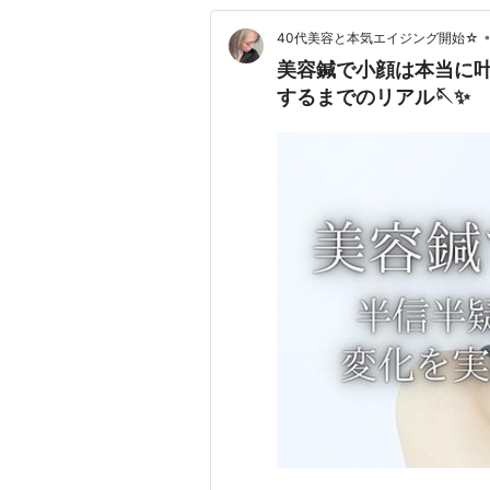
40代美容と本気エイジング開始☆
美容鍼で小顔は本当に叶
するまでのリアル🪡✨