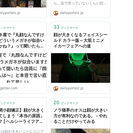
ら、店で売っていないくらい巨大
なバスボムも自宅で作れるかもし
ilyportalz.jp
dailyportalz.jp
れない。 （ほそいあや）
33
ブックマーク
ブックマーク
ネ屋で『丸顔なんですけ
顔が大きくなるフェイスシー
どういうメガネが似合い
ルド カラー版～大垣ミニメ
かね？』って聞いたら店
イカーフェアへの道
『顔が大きい人は～』と
で言い直されて悲しい
ogetter.com
dailyportalz.jp
20
ブックマーク
ブックマーク
間小顔矯正】顔が大きく
ノラ猫界のオスは顔が大きい
てしまう「本当の原因」
方が有利なのである。 - やれ
？ | ヘルシーライフアシ
ることだけやってみる
たは顔が大きいことにコンプ