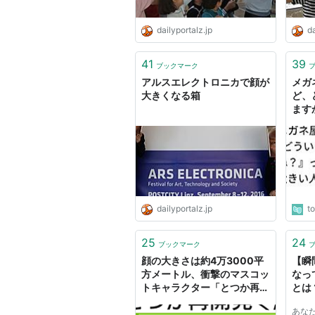
dailyportalz.jp
da
41
39
ブックマーク
アルスエレクトロニカで顔が
メガ
大きくなる箱
ど、
ます
員に
本音
dailyportalz.jp
t
25
24
ブックマーク
顔の大きさは約4万3000平
【瞬
方メートル、衝撃のマスコッ
なっ
トキャラクター「とつか再開
とは
発くん」とは？
スト
あな