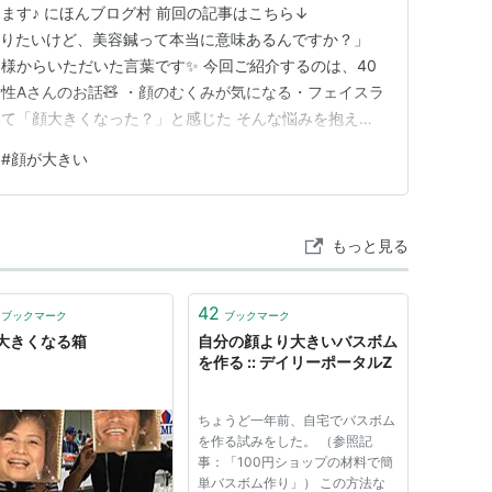
ます♪ にほんブログ村 前回の記事はこちら↓
 「小顔になりたいけど、美容鍼って本当に意味あるんですか？」
様からいただいた言葉です✨ 今回ご紹介するのは、40
性Aさんのお話🧸 ・顔のむくみが気になる・フェイスラ
て「顔大きくなった？」と感じた そんな悩みを抱えな
と怖いし、本当に変わるのかな…」 と初めて来られた時
#
顔が大きい
時のお悩みと第一印象📝 カウンセリングで見えてきた原
②…
もっと見る
42
ブックマーク
ブックマーク
大きくなる箱
自分の顔より大きいバスボム
を作る :: デイリーポータルZ
ちょうど一年前、自宅でバスボム
を作る試みをした。 （参照記
事：「100円ショップの材料で簡
単バスボム作り」） この方法な