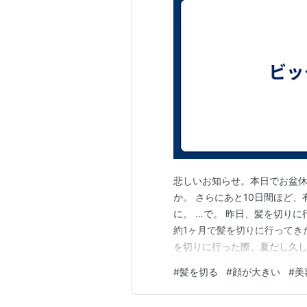
悲しいお知らせ。本日でお盆休
か。 さらにあと10日間ほど
に。 …で。 昨日、髪を切り
約1ヶ月で髪を切りに行ってき
を切りに行った際、夏だし久
いと担当の美容師さんにお願い
#
髪を切る
#
顔が大きい
#
美
も短くしたいですか?」と聞い
つく髪の毛が嫌。 「う～ん、