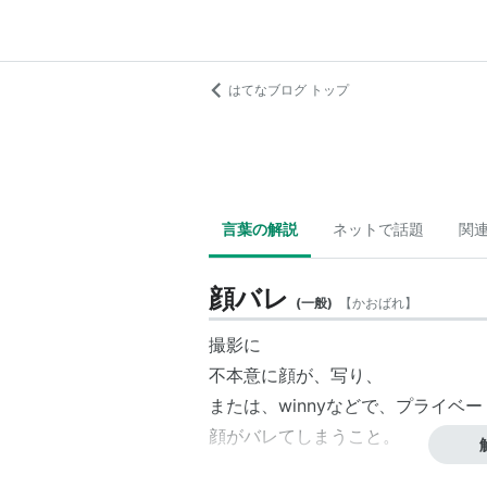
はてなブログ トップ
言葉の解説
ネットで話題
関
顔バレ
(
一般
)
【
かおばれ
】
撮影に
不本意に顔が、写り、
または、winnyなどで、
プライベー
顔がバレてしまうこと。