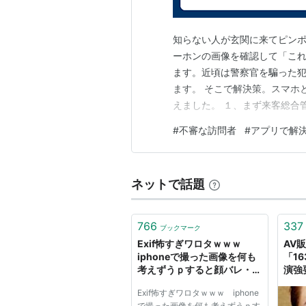
知らない人が玄関に来てピン
ーホンの画像を確認して「こ
ます。近頃は警察官を騙った
ます。 そこで解決策。スマホ
えました。 １、まず来客総合
察と連携して不審者等の侵入
#
不審な訪問者
#
アプリで解
SECOM などは「何かが起
リは何かが起きる「前に」ブロ
ネットで話題
766
337
ブックマーク
Exif怖すぎワロタｗｗｗ
AV
iphoneで撮った画像を何も
「1
考えずうｐすると顔バレ・住
演強
所バレの危険あり モザイク
多 
Exif怖すぎワロタｗｗｗ iphone
しても意味なし
で撮った画像を何も考えずうｐす