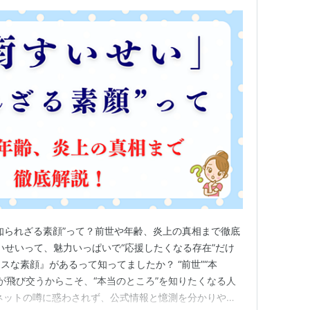
知られざる素顔”って？前世や年齢、炎上の真相まで徹底
街すいせいって、魅力いっぱいで“応援したくなる存在”だけ
スな素顔』があるって知ってましたか？ “前世”“本
話題が飛び交うからこそ、“本当のところ”を知りたくなる人
ネットの噂に惑わされず、公式情報と憶測を分かりやす