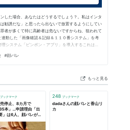
ポンした場合、あなたはどうするでしょう？。私はインタ
れは勧誘だな」と思ったら出ないで放置するようにしてい
犯罪者が多くて特に高齢者は危ないですからね、狙われて
と連動した「画像確認＆記録＆１１０番システム」を考
管理システム「ピンポン・アプリ」を導入するこれは警
を防ぐ「新開発のセキュリティ・システム」です。従来の
決
#
顔バレ
こった」後に駆けつける仕組みですが、このピンポン・アプ
ックする点が違います…
もっと見る
248
ブックマーク
ブックマーク
販売停止、8カ月で
dadaさんの顔バレと香山リ
635本」…申請理由「出
カ
要」は6人、顔バレが最
- 弁護士ドットコム