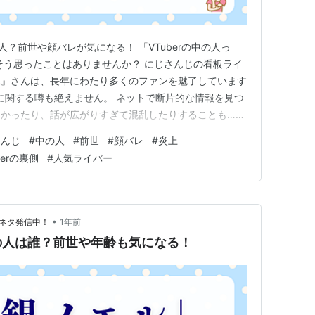
人？前世や顔バレが気になる！ 「VTuberの中の人っ
そう思ったことはありませんか？ にじさんじの看板ライ
兎』さんは、長年にわたり多くのファンを魅了しています
”に関する噂も絶えません。 ネットで断片的な情報を見つ
なかったり、話が広がりすぎて混乱したりすることも…。
消するために、月ノ美兎さんの「中の人」について気にな
さんじ
#
中の人
#
前世
#
顔バレ
#
炎上
した！ そもそもVTuberの“中の人”や“前世”とは何
berの裏側
#
人気ライバー
…
•
目ネタ発信中！
1年前
の人は誰？前世や年齢も気になる！