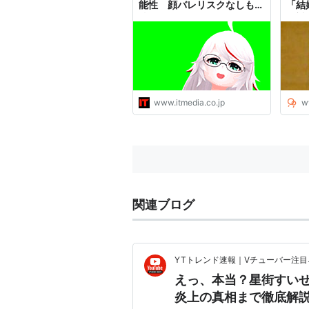
能性 顔バレリスクなしも表
「結
情は硬め
に対
ュー
www.itmedia.co.jp
w
関連ブログ
YTトレンド速報｜Vチューバー注
えっ、本当？星街すいせ
炎上の真相まで徹底解