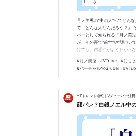
月ノ美兎の“中の人”ってどんな
て、どんな人なんだろう？」 
バーとして知られる『月ノ美
が、その裏で“前世”や“顔バレ
けても、信憑性がよくわから
今回は、そんなモヤモヤを解
#
月ノ美兎
#
VTuber
#
にじ
るポイントをやさしく整理してみま
#
バーチャルYouTuber
#
VTu
でしょうか？ これは、キャラ
YTトレンド速報｜Vチューバー注
顔バレ？白銀ノエル中