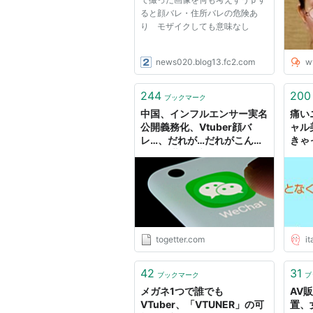
ると顔バレ・住所バレの危険あ
り モザイクしても意味なし
news020.blog13.fc2.com
w
244
200
ブックマーク
中国、インフルエンサー実名
痛いニ
公開義務化、Vtuber顔バ
ャル美
レ…、だれが…だれがこんな
きゃ
ひどい世界を望んだんだ…
レ 
ドア
togetter.com
i
42
31
ブックマーク
ブ
メガネ1つで誰でも
AV
VTuber、「VTUNER」の可
置、