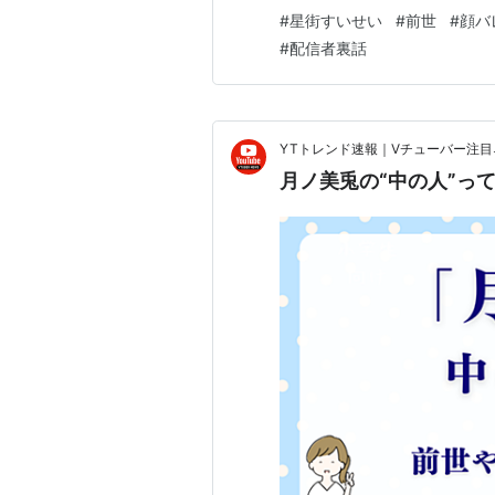
く整理しながら「あなたが気に
#
星街すいせい
#
前世
#
顔バ
る頃には、「噂って意外とあ
#
配信者裏話
それでは、“すいせいワールド”
YTトレンド速報｜Vチューバー注
月ノ美兎の“中の人”っ