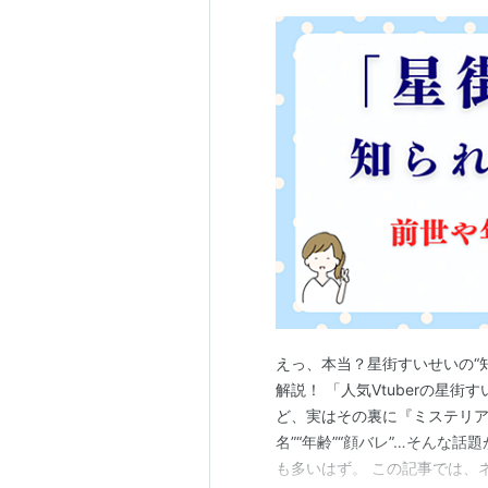
えっ、本当？星街すいせいの“
解説！ 「人気Vtuberの星
ど、実はその裏に『ミステリア
名”“年齢”“顔バレ”…そんな
も多いはず。 この記事では、