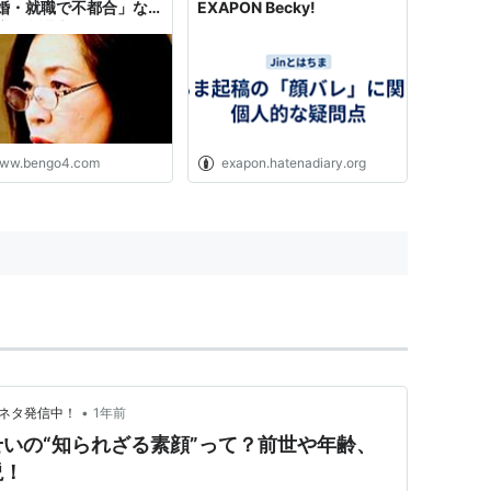
婚・就職で不都合」など
EXAPON Becky!
応 - 弁護士ドットコムニ
ス
ww.bengo4.com
exapon.hatenadiary.org
•
目ネタ発信中！
1年前
いの“知られざる素顔”って？前世や年齢、
説！