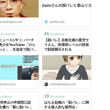
ww.bengo4.com
posfie.com
45
ブックマーク
ブックマーク
ュース(ﾉ∀`) : バーチ
【顔バレ】自称主婦の星空サ
少女YouTuber「のら
ラさん、科捜研レベルの技術
っと」、生放送で顔バ
で顔面開示される
ファン阿鼻叫喚 - ライブ
ブログ
tainews.com
yoshidakenkou.net
29
ックマーク
ブックマーク
販売停止の申請窓口設
はちま起稿の「顔バレ」に関
女優の「親に顔バレ」
する個人的な疑問点 -