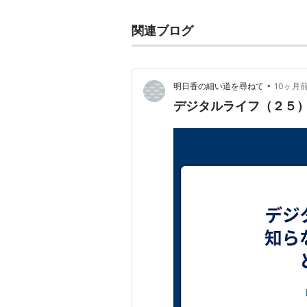
関連ブログ
•
明日香の細い道を尋ねて
10ヶ月
デジタルライフ（２５