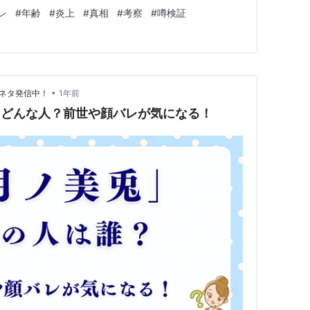
なっている疑問」に丁寧に答えていきます。 読み終わ
レ
#
年齢
#
炎上
#
真相
#
考察
#
噂検証
いまいだったんだ…」とスッキリすること間違いなし。
の裏側…
•
目ネタ発信中！
1年前
てどんな人？前世や顔バレが気になる！