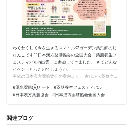
わくわくして今を生きるスマイル♡ガーデン薬剤師のじ
ゅんこです^^日本漢方薬膳協会の全国大会「薬膳養生フ
ェスティバルin出雲」に参加してきました。 さてどんな
イベントだったのでしょうか。 ーーーーーーーーーーー
主催の日本漢方薬膳協会の案内より。 古代から薬草文化
の息づく出雲の地で食と薬膳、漢方、養生をテーマに、
#
風水薬膳Ⓡカード
#
薬膳養生フェスティバル
薬膳養生フェスティバルを開催します。 会場には美味し
#
日本漢方薬膳協会
#
日本漢方薬膳協会全国大会
さやすてきがいっぱいの名店がマルシエに登場！学びに
つながる講演や体験をはじめとしたワークショップなど
も盛りだくさん。 午前は堀ママによる体質改善ワークシ
関連ブログ
ョップ、午後は島根大学名誉教授の小林先生によるご講
演と堀ママによる「生命力を高めなさい…