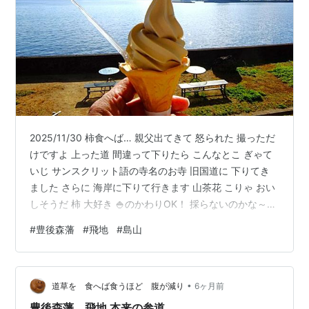
2025/11/30 柿食へば… 親父出てきて 怒られた 撮っただ
けですよ 上った道 間違って下りたら こんなとこ ぎゃて
いじ サンスクリット語の寺名のお寺 旧国道に 下りてき
ました さらに 海岸に下りて行きます 山茶花 こりゃ おい
しそうだ 柿 大好き 🍚のかわりOK！ 採らないのかな～？
次郎柿だよ！ 線路沿いの 草 なんですが… 花は 美しい Ｊ
#
豊後森藩
#
飛地
#
島山
Ｒ日豊線 日出 小倉方面 踏切 立ち止まらずに 撮りました
亀川 別府方面 国道10号が 並走しています へぇ～そぉ～
国道渡り 海まで来ました 別府湾 瀬戸内海の水軍 来島氏
•
玖珠の山に転封 参勤交代で 瀬戸内海に戻ってきました
道草を 食へば食うほど 腹が減り
6ヶ月前
殿も 感無量 …
豊後森藩 飛地 本来の参道