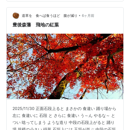
じてるようです で 気になるのは 交差する道の まっすぐ
向こう 石垣がありますね 道ですね… 元々の 参道でしょ
•
う ちょっと 踏み込むには 難義そう 左に 曲がってますね
道草を 食へば食うほど 腹が減り
6ヶ月前
転が…
豊後森藩 飛地の紅葉
2025/11/30 正面石段上ると まさかの 食違い 踊り場から
左に 食違いに 石段 と さらに 食違い う～ん やるな～ と
つい 唸ってしまう ような造り 中段の石段上がると 踊り
場 規模の小さい 枡形 石垣上には 玉垣が並ぶ 中段の石垣