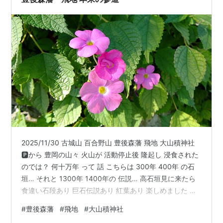
2025/11/30 古城山 百合野山 豊後森藩 飛地 大山積神社
🅿から 豊岡の山々 火山が 活動停止後 隆起し 浸食された
のでは？ 何十万年 って 話 こちらは 300年 400年 の石
垣… それと 1300年 1400年の 伝説… 高石垣見に来たら
食違い石段あり 巨石伝説あり 紅葉あり 楽しめました 鳥
居まで 下りてきました 現在の 参道 鳥居前には 山の方に
#
豊後森藩
#
飛地
#
大山積神社
上がる道が交差 この道は ぐるっと廻って 神社境内に通