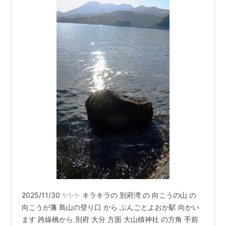
2025/11/30 ✨✨✨ キラキラの 別府湾 の 向こうの山 の
向こうが藩 島山の登り口 から ぶんごとよおか駅 向かい
ます 跨線橋から 別府 大分 方面 大山積神社 の方角 手前