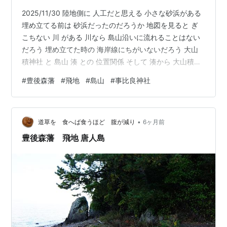
2025/11/30 陸地側に 人工だと思える 小さな砂浜がある
埋め立てる前は 砂浜だったのだろうか 地図を見ると ぎ
こちない 川 がある 川なら 島山沿いに流れることはない
だろう 埋め立てた時の 海岸線にちがいないだろう 大山
積神社 と 島山 湊 との 位置関係 そして 湊から 大山積神
社 モミジの木が そうではないかと思うのだが 高石垣が
#
豊後森藩
#
飛地
#
島山
#
事比良神社
確認できない 唐人島と呼ばれた 島山 登ってみましょ 上
の拡大図の ① 港に近い 登り口 坂を上がって 左折れ 上
って行きます 上りつめると 広くなっています 島山児童
•
公園 とか いうのですが 昭和の我々なら 良い遊び場です
道草を 食へば食うほど 腹が減り
6ヶ月前
が 子供に 遊びに行くように…
豊後森藩 飛地 唐人島