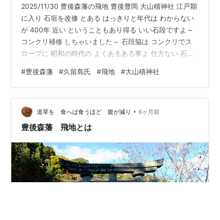
2025/11/30 豊後森藩の飛地 豊後豊岡 大山積神社 江戸期
に入り 石垣を改修 とある はっきりと年代は わからない
が 400年 近い ということもあり得る いい石段ですよ～
コンクリ補修 しちゃいました～ 石段脇は コンクリでス
ロープに 昭和の時代の よくあるある事よ 仕方ない 石材
だけ 見ることにしましょう 登るにつれて だんだんピッ
#
豊後森藩
#
久留島氏
#
飛地
#
大山積神社
チが狭くなる 神社の石段 来ました 今回 見たかった 高石
垣 思わず かずらのような草を ひっぱりたくなるくらい
覆ってしまってます ちょっと残念 それでも 角は しっか
•
り見れます 石段上る前に 振り返って見ました 大分空港
道草を 食へば食うほど 腹が減り
6ヶ月前
のある方角です この方角には…
豊後森藩 飛地とは