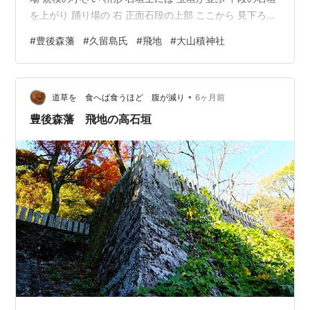
を上がり 踊り場の 右 正面石段の上部 ここから 見下ろし
ますと こりゃ～ すごい 正面はもちろんのこと 高石垣か
#
豊後森藩
#
久留島氏
#
飛地
#
大山積神社
らも 迎え撃つことができる ｼﾞﾝｼﾞｬﾃﾞｼｮｰｶﾞ 現在は 車道も
あれば 🅿もあるが 江戸期には 細い道と急斜面の山肌 多
くの軍勢で 包囲するのは難しい 石段の参道 攻め上がる
•
のは無謀だ 中段 踊り場から 見上げる を～ 木の上の方は
道草を 食へば食うほど 腹が減り
6ヶ月前
…
豊後森藩 飛地の高石垣