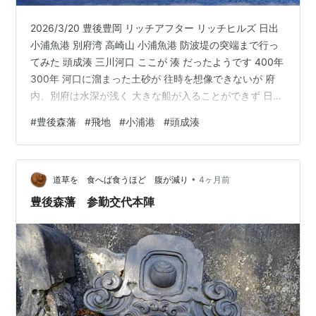
2026/3/20 豊後豊岡 リッチアフター リッチヒルズ 日出
小浦魚港 別府湾 高崎山 小浦魚港 防波堤の突端まで行っ
てみた 頭成湊 三川河口 ここが 湊 だったようです 400年
300年 河口に溜まった土砂が 往時を想像できないが 府
内、別府は水深が浅く 大きな船が入ることができず 日出
の港が 賑わっていたらしい ちょっと日出寄り 遠浅の河
#
豊後森藩
#
飛地
#
小浦港
#
頭成湊
口 昭和風に言うと 川尻 海鳥の餌場になっている 山の方
は 鉄塔のある山の向こう側に 大山積神社 その右の方に
魚見桜 なんですが、、、確認できません さらに 右の方
•
に 島山 事比良神社が祀られています 琴平神社 航海の安
道草を 食へば食うほど 腹が減り
4ヶ月前
全を祈ったのでしょう 打ち寄…
豊後森藩 参勤交代本陣