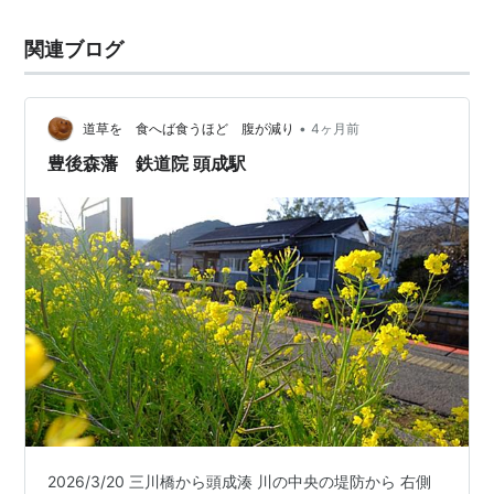
関連ブログ
•
道草を 食へば食うほど 腹が減り
4ヶ月前
豊後森藩 鉄道院 頭成駅
2026/3/20 三川橋から頭成湊 川の中央の堤防から 右側