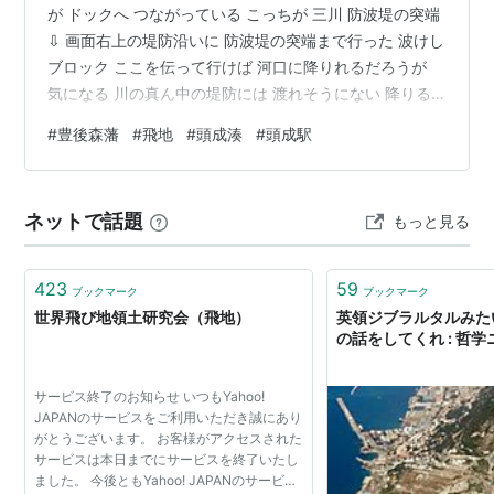
が ドックへ つながっている こっちが 三川 防波堤の突端
⇩ 画面右上の堤防沿いに 防波堤の突端まで行った 波けし
ブロック ここを伝って行けば 河口に降りれるだろうが
気になる 川の真ん中の堤防には 渡れそうにない 降りる
のは やめておこう 隙間に落っこちても スケールさん 助
#
豊後森藩
#
飛地
#
頭成湊
#
頭成駅
けに来てくれるかどうか… こんなところで くたばりたく
ない 城にしたいような 山だ ⇩ この辺りも 埋め立てられ
ている ⇩突端 ⇦ ずーっと歩いた ⇦ 橋 ⇩ 江戸の頃は 遠浅
ネットで話題
もっと見る
では なかったのだろう 府内 別府の湊は 水深が浅く 大き
な船が入れず ポルトガル…
423
59
ブックマーク
ブックマーク
世界飛び地領土研究会（飛地）
英領ジブラルタルみた
の話をしてくれ : 哲学
サービス終了のお知らせ いつもYahoo!
JAPANのサービスをご利用いただき誠にあり
がとうございます。 お客様がアクセスされた
サービスは本日までにサービスを終了いたし
ました。 今後ともYahoo! JAPANのサービス