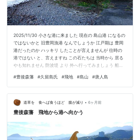
2025/11/30 小さな港に来ました 現在の 島山港 になるの
ではないかと 旧豊岡漁港 なんでしょうか 江戸期は 豊岡
港だったのか ハッキリ したことが言えませんが 往時の
港ではない と、言えますね この石たちは 当時から 居る
やも知れません 防波堤 より 外へ行ってみましょう 船を
つなぎ止めるのに 良さそうです 古く 650年頃 沖で唐の
#
豊後森藩
#
久留島氏
#
飛地
#
島山
#
唐人島
船が難破し ここに打ち上げられた らしい また 江戸期に
は 唐人島 と、呼ばれていたそうだ 島影で 船を泊めるの
にいい 日出港には ポルトガル船も 来航していたことか
•
ら 賑やかだったのかもしれない ということは 森藩の港
道草を 食へば食うほど 腹が減り
6ヶ月前
ではなかったということか この浜…
豊後森藩 飛地から港へ向かう