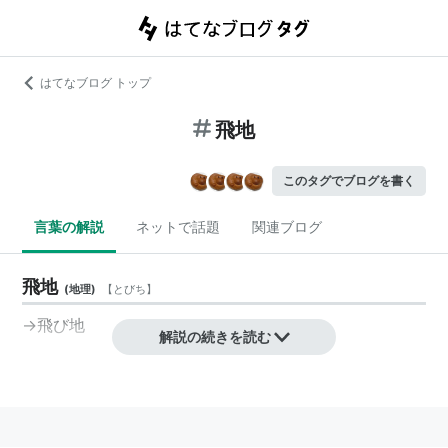
はてなブログ トップ
飛地
このタグでブログを書く
言葉の解説
ネットで話題
関連ブログ
飛地
(
地理
)
【
とびち
】
→飛び地
解説の続きを読む