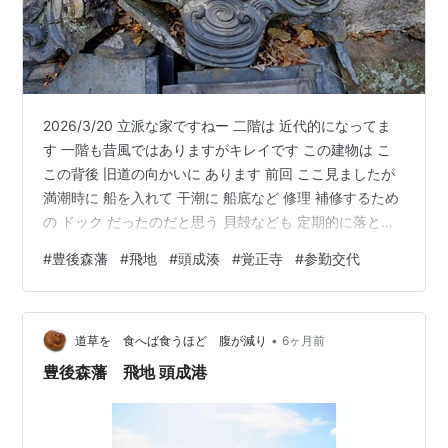
2026/3/20 立派な家ですねー 二階は 近代的になってま
す 一階も昔風ではありますがキレイです この建物は こ
この背後 旧道の向かいに あります 前回 ここ見ましたが
満潮時に 船を入れて 干潮に 船底など 修理 補修するため
の ドック だったのだと思う 貝殻なども 定期的に落とし
たのでしょうね 子供の頃 普通に見かけてました 今じゃ
#
豊後森藩
#
飛地
#
頭成湊
#
覚正寺
#
参勤交代
機械で揚げてしまいますね さて ここから 西 （別府側）
に すぐの所の お寺に行きます ここに来る前に 参勤交代
の 玖珠街道の入り口 撮り損なってます ドックからすぐ
•
の所だったのですが… なぜ ここに来たかと言いますと 参
道草を 食へば食うほど 腹が減り
6ヶ月前
勤交代の宿泊地だったのです てっき…
豊後森藩 飛地 頭成港