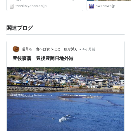
をご愛顧くださいますよう、よろしくお願い
thanks.yahoo.co.jp
nwknews.jp
いたします。
関連ブログ
•
道草を 食へば食うほど 腹が減り
4ヶ月前
豊後森藩 豊後豊岡飛地外港