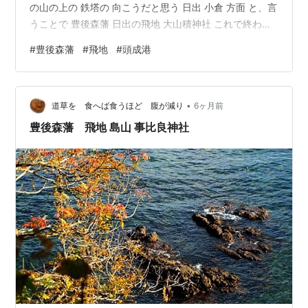
の山の上の 鉄塔の 向こうだと思う 日出 小倉 方面 と、言
うことで 豊後森藩 日出の飛地 大山積神社 これで終わり
です 角牟礼城 久留島陣屋 末廣神社 飛地 これから先 瀬戸
#
豊後森藩
#
飛地
#
頭成港
内海の 来島城？ 今治城 行ってないし 能島城 行ってみた
いし しまなみ海道 渡って 福山城… あ～～ 魔のスパイラ
ル さて 終わり にしたのですが 絶対 この方角だ と思って
•
調べました ポツンと １鉄塔！ 航空写真で 見つけました
道草を 食へば食うほど 腹が減り
6ヶ月前
間…
豊後森藩 飛地 島山 事比良神社