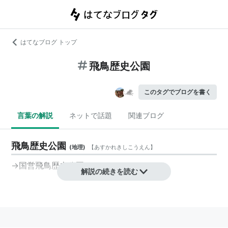
はてなブログ トップ
飛鳥歴史公園
このタグでブログを書く
言葉の解説
ネットで話題
関連ブログ
飛鳥歴史公園
(
地理
)
【
あすかれきしこうえん
】
→
国営飛鳥歴史公園
解説の続きを読む