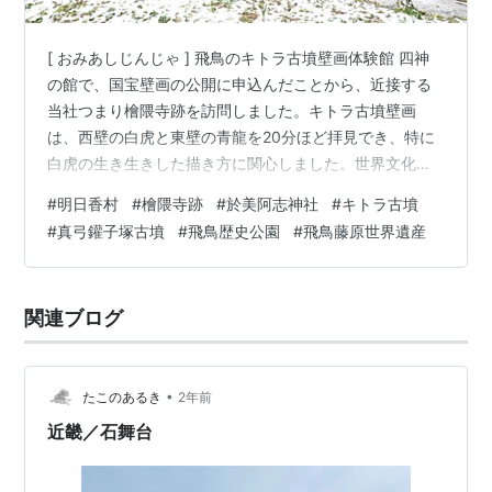
[ おみあしじんじゃ ] 飛鳥のキトラ古墳壁画体験館 四神
の館で、国宝壁画の公開に申込んだことから、近接する
当社つまり檜隈寺跡を訪問しました。キトラ古墳壁画
は、西壁の白虎と東壁の青龍を20分ほど拝見でき、特に
白虎の生き生きした描き方に関心しました。世界文化遺
産の登録を目指す飛鳥歴史公園の中でも南側のキトラ古
#
明日香村
#
檜隈寺跡
#
於美阿志神社
#
キトラ古墳
墳周辺地区にあたる地域で、当社檜隈寺跡とキトラ古墳
#
真弓鑵子塚古墳
#
飛鳥歴史公園
#
飛鳥藤原世界遺産
が主要遺跡に位置付けられています。地区内には無料駐
車場や展望台、トイレも整備され気軽に訪れやすい感じ
になっています。 キトラ古墳 【ご祭神・ご由緒】 ご祭
関連ブログ
神は阿智使主神夫妻。阿智使主は古代渡来系の雄族とも
言える東漢（やまとのあや）氏の始祖とさ…
•
たこのあるき
2年前
近畿／石舞台