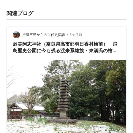
関連ブログ
•
摂津三島からの古代史探訪
5ヶ月前
於美阿志神社（奈良県高市郡明日香村檜前） 飛
鳥歴史公園に今も残る渡来系雄族・東漢氏の檜隈
寺跡