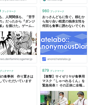
9
980
ブックマーク
ブックマーク
も、人間関係も、「苦手
おっさんどもに告ぐ。頼むか
の」だったから『ダンジ
ら知り合い程度の独身女性を
飯』を描けた。ゲームの
何回も食事に誘わないでくれ
と共に掘り下げる、九井
の「好きと嫌いの活かし
とは【ゲーム世代の作家
】
ews.denfaminicogamer.jp
anond.hatelabo.jp
879
ブックマーク
ブックマーク
間の食事例 作り置きは
【衝撃】サイゼリヤが食事用
していただいています
マスク「しゃべれるくん」を
緊急発表！ その正体に全報
道陣がザワついた