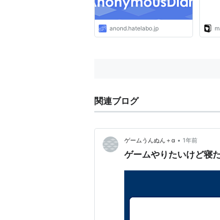
anond.hatelabo.jp
m
関連ブログ
•
ゲームうんぬん＋α
1年前
ゲームやりたいけど寝