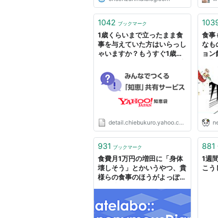
1042
103
ブックマーク
1歳くらいまで立ったまま食
食事
事を与えていた方はいらっし
なも
ゃいますか？もうすぐ1歳の
ョン
娘がいます。今まで食事を立
影響
ったまま食べさせてきてし
諒子
ま... - Yahoo!知恵袋
方」
たち
detail.chiebukuro.yahoo.co.jp
n
931
881
ブックマーク
食費月1万円の増田に「身体
1週
壊しそう」とかいうやつ、貴
こう
様らの食事のほうがよっぽど
身体壊しそうなンだわ。俺が
本物の科学的で合理的で健康
的な食事ってもんを見せてや
りますよ