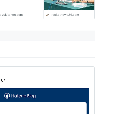
ayukitchen.com
rocketnews24.com
たい