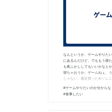
なんというか、ゲームやりた
にあるんだけど、でももう寝
も夜ふかししてもいいかなとか
寝ちゃおうか。ゲームねぇ、う
じゃない。最近買ったAIソム
かも控えてるし。 うーん、う
#
ゲームやりたいのか分からな
ですよ、時間はありますよ。と
#
食事したい
えてきた。眠気が消えていく…