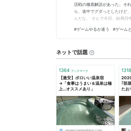
活戦の徹底解説があった。それ
ら、途中でグダっとしたけど
んだな。 そんで今日。結局日
までは無理そうだな、明日もあ
#
ゲームやるか迷う
#
ゲーム
事を済ませてゲームやろうか
ネットで話題
1364
131
ブックマーク
【激安】ボロいい温泉宿
20
→「食事はうまい＆温泉は極
｢部
上…オススメあり」
たお
表す
泉の
onsenzanmaiblog.com
w