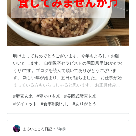
明けましておめでとうございます。今年もよろしくお願
いいたします。 自衛隊卒セラピストの岡田凰里(おかだお
うり)です。ブログを読んで頂いてありがとうございま
す。 新しい年が始まり、五日が経ちました。 お仕事が始
まっている方もいらっしゃると思います。 お正月休みの
後ですから、徐々にエンジンを回していきましょう。 さ
#
酵素玄米
#
寝かせ玄米
#
長岡式酵素玄米
て、１月のテーマは酵素玄米でダイエットです。 このテ
#
ダイエット
#
食事制限なし
#
ありがとう
ーマを選んだ理由は、新たな年のスタートに、新しい食
生活をおススメしたいと思ったからです。 私事で大変恐
縮ですが、わたしは１０年以上前から、玄米を食生活に
取り入れています。 当初は健康のためでした。 そして今
•
まるいこころ日記
5年前
回のテーマのダイエット効果も、…