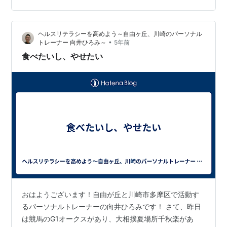
のある元ダイエッターです。数えきれないほどのダイエ
ットを試してきた私が効果のあった方法を紹介いたしま
ヘルスリテラシーを高めよう～自由ヶ丘、川崎のパーソナル
す。 記事を読み終えたときには、あなたはやる気に満ち
•
トレーナー 向井ひろみ～
5年前
溢れていることでしょう。 それではさっそく3つの方法
食べたいし、やせたい
をご紹介いたします。 朝起きてコップ…
おはようございます！自由が丘と川崎市多摩区で活動す
るパーソナルトレーナーの向井ひろみです！ さて、昨日
は競馬のG1オークスがあり、大相撲夏場所千秋楽があ