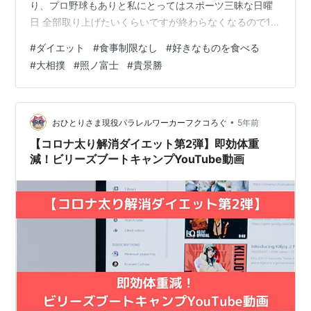
り、プロ野球もありと私にとってはスポーツ三昧な日曜
日 全部取り上げたいくらいですが終わらなくなるので1つ
だけ笑 news.yahoo.co.jp 大関照ノ富士関が同じく大関の
#
ダイエット
#
食事制限なし
#
好きなものを食べる
貴景勝関を優勝決定戦で破り連覇を成し遂げました！ 本
#
大相撲
#
照ノ富士
#
貴景勝
割では貴景勝関の咄嗟の判断によりかわされ突き落とし
で破れ共に12勝3敗で優勝決定戦へ。 過去に優勝決定戦
で買ったことのない照ノ富士関、貴景勝関にも負けてい
る経験があり暗雲立ち込めます。 しかし、優勝決定戦を
•
おひとりさま現役パラレルワーカーフクコろぐ
5年前
はたきこみで制し…
【コロナ太り解消ダイエット第2弾】即効体重
減！ビリーズブートキャンプYouTube動画