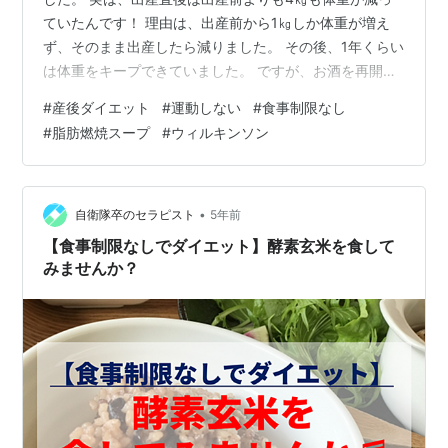
ていたんです！ 理由は、出産前から1㎏しか体重が増え
ず、そのまま出産したら減りました。 その後、1年くらい
は体重をキープできていました。 ですが、お酒を再開し
ましたが体重が増えず、ラッキー！と思っていました。
#
産後ダイエット
#
運動しない
#
食事制限なし
それから半年後、増えに増えまくってます！ びっくりす
#
脂肪燃焼スープ
#
ウィルキンソン
るくらい元通りになってしまいました。 ダイエットした
いけど、運動したくない、食事制限もしたくない。 そん
なわがままな考えで本当に痩せるのか、検証してみたい
と思います。 スタート時の体重 2022/4/24 56.3㎏
•
自衛隊卒のセラピスト
5年前
【食事制限なしでダイエット】酵素玄米を食して
みませんか？