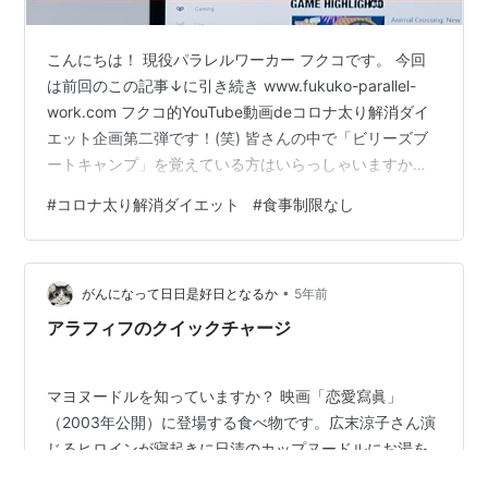
こんにちは！ 現役パラレルワーカー フクコです。 今回
は前回のこの記事↓に引き続き www.fukuko-parallel-
work.com フクコ的YouTube動画deコロナ太り解消ダイ
エット企画第二弾です！(笑) 皆さんの中で「ビリーズブ
ートキャンプ」を覚えている方はいらっしゃいますか？
ながーいすごもり生活が続く中、去年からふたたびのブ
#
コロナ太り解消ダイエット
#
食事制限なし
ームがアメリカ経由でひそかに起こっています。という
ことで、今回は「ビリーズブートキャンプ」のYouTube
動画で効率的に痩せられるのか、どうなのかちょっと検
•
証してみましたので、シェアさせてください！ この記事
がんになって日日是好日となるか
5年前
で分かるコト ビリーズブートキャンプとは？ 無料…
アラフィフのクイックチャージ