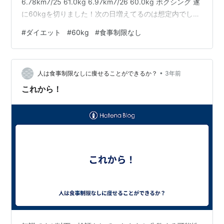
6.78km7/25 61.0kg 6.97km7/26 60.0kg ボクシング 遂
に60kgを切りました！次の日増えてるのは想定内でした
が、更に増え続けるのは想定外。ボクシングの練習きつ
#
ダイエット
#
60kg
#
食事制限なし
かったのに！正直、今日は60kg切れたかと思ったんです
が60.0kg・・・。簡単に行かないなぁ。とはいえ一度
60kgを切りましたから、これからが楽しみ。ちょくちょ
•
く60kgを切る…
人は食事制限なしに痩せることができるか？
3年前
これから！