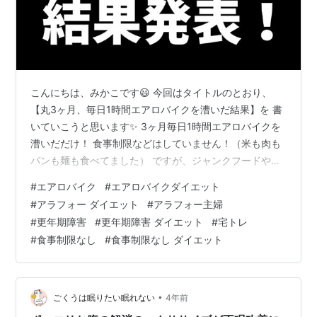
こんにちは、みかこです😃 今回はタイトルのとおり、
【丸3ヶ月、毎日1時間エアロバイクを漕いだ結果】を 書
いていこうと思います✨ 3ヶ月毎日1時間エアロバイクを
漕いだだけ！ 食事制限などはしていません！（米も肉も
パンも麺も食べてました） ですが、ジャンクフードやお
菓子などは極力控えました👍 あっ！ちなみにこの当時は
#
エアロバイク
#
エアロバイクダイエット
【お酒】は一切飲んでおりませんでした！ （今現在では
#
アラフォー ダイエット
#
アラフォー主婦
毎晩お酒も飲んでおりますｗ） 以上の内容でダイエット
#
更年期障害
#
更年期障害 ダイエット
#
宅トレ
をした結果・・・ ⇩ ⇩ ⇩ 【2021年9月1日計測】 体重
#
食事制限なし
#
食事制限なし ダイエット
64.3㎏！ 開始時より ー7.2㎏減！ 前月より ー2.7㎏減！
ウエスト 78.5㎝！ 開始時より ー11.5㎝減…
•
ごくうは眠りたい眠れない
4年前