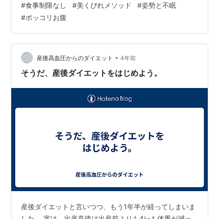
#
食事制限なし
#
美くびれメソッド
#
姿勢と不眠
2022年ベストセラー美容本の検証番組 個人の感想です
#
ポッコリお腹
中居正広の金スマ 5日でウエスト-12cm！より
•
産後高血圧からのダイエット
4年前
そうだ、産後ダイエットをはじめよう。
産後ダイエットと言いつつ、もう1年半が経ってしまいま
した。 実は、出産直後は出産前よりも4㎏も体重が減っ