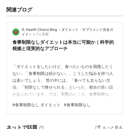
関連ブログ
💪 Health Choice Blog ～ダイエット・サプリメント完全ガ
•
イド～
7ヶ月前
食事制限なしダイエットは本当に可能か｜科学的
根拠と現実的なアプローチ
「ダイエットをしたいけど、食べたいものを我慢したく
ない」「食事制限は続かない」。こうした悩みを持つ人
は多いでしょう。 世の中には、「食べても太らない方
法」「制限なしで痩せられる」といった、都合の良い話
があふれています。では、実際のところ、食事制限なし
でダイエットは可能なのでしょうか。 この記事では、食
#
食事制限なし ダイエット
#
食事制限なし
事制限の必要性について科学的に検証し、制限を最小化
しながらダイエットする現実的な方法について、詳しく
解説します。 体重減少の基本原理 カロリー収支が基本
ネットで話題
もっと見る
体重が減少するのは、単純な原理があります。摂取カロ