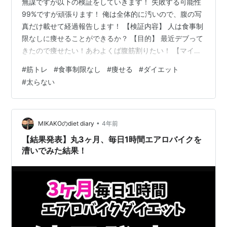
無謀ですが以下の検証をしていきます！ 失敗する可能性
99%ですが頑張ります！ 俺は全体的に汚いので、腹の写
真だけ載せて経過報告します！ 【検証内容】 人は食事制
限なしに痩せることができるか？ 【目的】 最近デブって
きたので痩せたい！あわよくば腹筋割りたい！ 【マイル
ール】 ・食事制限は一切なし！ （脂っこいもの、カップ
#
筋トレ
#
食事制限なし
#
痩せる
#
ダイエット
メン、マクド、ポテチ、コーラ食いまくってＯＫ！全部
#
太らない
大好き！） ・筋トレと有酸素運動だけやる！しかも週２
か週３ペースで！ 【俺について（ハイスペック）】 ・４
２歳、男。 ・ジャンクフードとか有害食物が大好き。多
分寿命は短い。 ・今のところ何とか普通体型を保ってい
•
MIKAKOのdiet diary
4年前
るが、最近顔がかなり…
【結果発表】丸3ヶ月、毎日1時間エアロバイクを
漕いでみた結果！