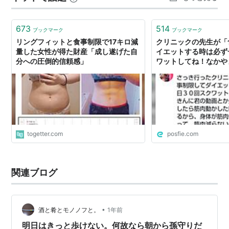
リーが、消費カロリーより少ない場合です。 この基本原
理は、どのダイエット方法であっても、変わり…
673
514
ブックマーク
ブックマーク
リングフィットと食事制限で17キロ減
クリニックの先生が「
量した女性が得た財産「成し遂げた自
イエットする時は必ず
分への圧倒的信頼感」
ワットしてね！なかや
画とか見てね！筋肉動
かした時のホルモンが
が筋肉使ってるんだと
らないから」って言っ
なったのでシェアして
togetter.com
posfie.com
関連ブログ
•
酒と肴とモノノフと。
1年前
明日はきっと歩けない。何故なら朝から孫守りだ