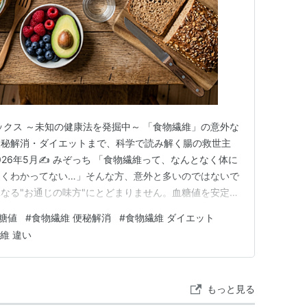
ックス ～未知の健康法を発掘中～ 「食物繊維」の意外な
便秘解消・ダイエットまで、科学で読み解く腸の救世主
2026年5月✍️ みぞっち 「食物繊維って、なんとなく体に
よくわかってない…」そんな方、意外と多いのではないで
なる"お通じの味方"にとどまりません。血糖値を安定さ
、腸内環境を整えて免疫まで底上げする、知られざるスー
糖値
#
食物繊維 便秘解消
#
食物繊維 ダイエット
事では、食物繊維の種類・仕組み・驚きの効果を、科学的
維 違い
します。…
もっと見る