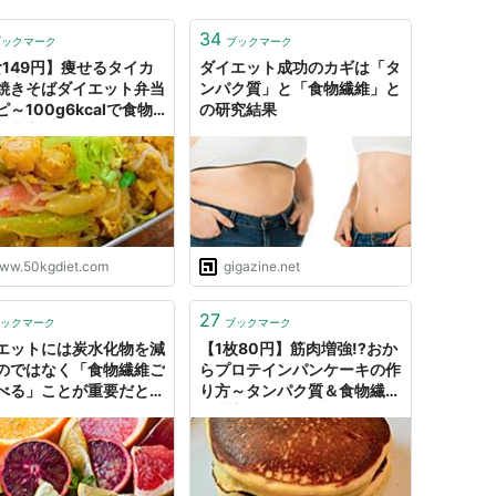
34
ブックマーク
ブックマーク
食149円】痩せるタイカ
ダイエット成功のカギは「タ
焼きそばダイエット弁当
ンパク質」と「食物繊維」と
～100g6kcalで食物
の研究結果
が豊富なしらたき活用～
50kgダイエットした港区
IT社長ブログ
ww.50kgdiet.com
gigazine.net
27
ックマーク
ブックマーク
エットには炭水化物を減
【1枚80円】筋肉増強!?おか
のではなく「食物繊維ご
らプロテインパンケーキの作
べる」ことが重要だと専
り方～タンパク質＆食物繊維
が豊富でヘルシー～ - 50kg
ダイエットした港区芝浦IT社
長ブログ