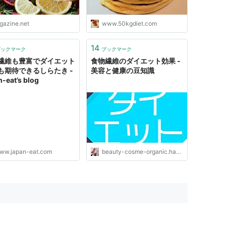
igazine.net
www.50kgdiet.com
14
ブックマーク
ブックマーク
繊維も豊富でダイエット
食物繊維のダイエット効果 -
も期待できるしらたき -
美容と健康の豆知識
n-eat’s blog
ww.japan-eat.com
beauty-cosme-organic.hatenablog.com