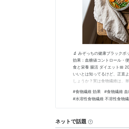
🔬 みぞっちの健康ブラックボ
効果：血糖値コントロール・
食と栄養 腸活 ダイエット📅 
いいとは知ってるけど、正直
しょうか？実は食物繊維は、単
せ、脂肪をため込みにくくし
#
食物繊維 効果
#
食物繊維 血
パー栄養素なんです。この記
#
水溶性食物繊維 不溶性食物繊
根拠をもとにわかりやすく解説
ネットで話題