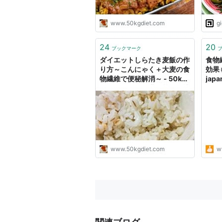
www.50kgdiet.com
g
24
20
ブックマーク
ダイエットしらたき麦飯の作
食物
り方～こんにゃく＋大麦の食
効果
物繊維で便秘解消～ - 50kg
japa
ダイエットした港区芝浦IT社
長ブログ
www.50kgdiet.com
w