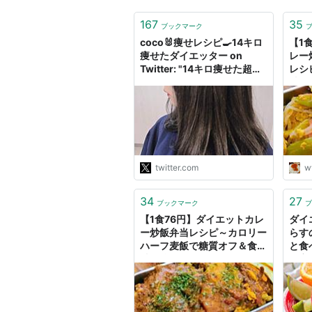
167
35
ブックマーク
coco🐰痩せレシピ🍳14キロ
【1
痩せたダイエッター on
レー
Twitter: "14キロ痩せた超簡
レシピ
単ダイエット飯『無限えの
繊維
き』 便秘で悩んでた友達に
- 
これ教えたら毎日食べまくっ
芝浦
て1週間で3kg痩せてた。え
のきの食物繊維の力やばすぎ
だし、便秘でそんなに体重変
わるのかと驚愕。 ASMRの
twitter.com
w
ピリ辛えのきが話題になっ…
https://t.co/BzdjvzKKtg"
34
27
ブックマーク
ブ
【1食76円】ダイエットカレ
ダイ
ー炒飯弁当レシピ～カロリー
らす
ハーフ麦飯で糖質オフ＆食物
と食
繊維強化～ - 50kgダイエッ
門家
トした港区芝浦IT社長ブログ