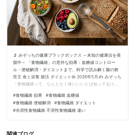
🔬 みぞっちの健康ブラックボックス ～未知の健康法を発
掘中～ 「食物繊維」の意外な効果：血糖値コントロー
ル・便秘解消・ダイエットまで、科学で読み解く腸の救
世主 食と栄養 腸活 ダイエット📅 2026年5月✍️ みぞっち
「食物繊維って、なんとなく体にいいとは知ってるけ
ど、正直よくわかってない…」そんな方、意外と多いの
#
食物繊維 効果
#
食物繊維 血糖値
ではないでしょうか？実は食物繊維は、単なる"お通じの
#
食物繊維 便秘解消
#
食物繊維 ダイエット
味方"にとどまりません。血糖値を安定させ、脂肪をため
#
水溶性食物繊維 不溶性食物繊維 違い
込みにくくし、腸内環境を整えて免疫まで底上げする、
知られざるスーパー栄養素なんです。この記事では、食
物繊維の種類・仕組み・驚きの効果を、科学的根拠をも
関連ブログ
とにわかりやすく解説します。…