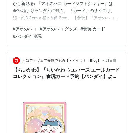
から新登場♪ 『アオのハコ カードソフトクッキー』は、
全25種よりランダムに封入。 「カード」のサイズは、
縦：約8.3cm x 横：約5.6cm。 【食玩】『アオのハコ カ
ードソフトクッキー』20個入りBOXは、バンダイより
#
アオのハコ
#
アオのハコ グッズ
#
食玩 カード
2026年11月発売予定♪ 【Amazon】『アオのハコ（1）』
#
バンダイ 食玩
Kindle版【集英社】 【Amazonビデオ】アオのハコ｜
2024年放送 【食玩】『アオのハコ カードソフトクッキ
ー』20個入りBOX【バンダイ】《2026年11月予約》
【その他の写真はコチラ】 発売…
•
人気フィギュア安値で予約【トイゲット！Blog】
21日前
【ちいかわ】『ちいかわ ウエハース エールカード
コレクション』食玩カード予約【バンダイ】より
2026年12月発売予定♪