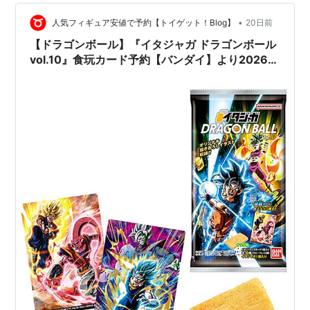
1/60『νガンダム』プラモデル【バンダイ】 【Amazon】
HG 1/144『アリュゼウス…
•
人気フィギュア安値で予約【トイゲット！Blog】
20日前
【ドラゴンボール】『イタジャガ ドラゴンボール
vol.10』食玩カード予約【バンダイ】より2026年
7月20日発売♪