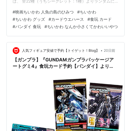
は、 全22種（うちシークレット：1種）よりランダムに
封入。 「カード」のサイズは、 約8.6cm x 約5.9cm。
#
映画ちいかわ 人魚の島のひみつ
#
ちいかわ
【食玩】『映画ちいかわ 人魚の島のひみつ ウエハース』
#
ちいかわ グッズ
#
カードウエハース
#
食玩 カード
20個入りBOXは、バンダイより2026年07月発売の予定
#
バンダイ 食玩
#
ちいかわ なんか小さくてかわいいやつ
です♪ 【Amazon】『ちいかわ ウエハース ラッキーカー
ドコレクション2』食玩カード【バンダイ】 【Amazon】
『ちいかわ 刺繍缶バッジビスケッ…
•
人気フィギュア安値で予約【トイゲット！Blog】
20日前
【ガンプラ】『GUNDAMガンプラパッケージア
ートグミ4』食玩カード予約【バンダイ】より
2026年7月20日発売♪