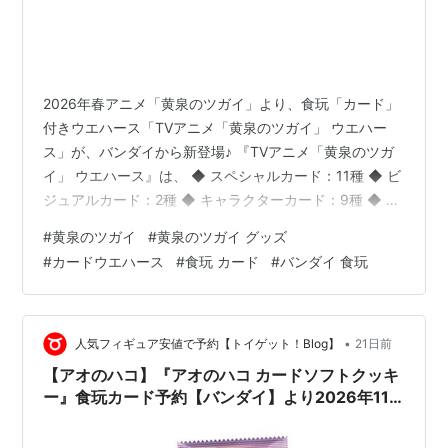
2026年春アニメ「黄泉のツガイ」より、食玩「カード」
付きウエハース「TVアニメ「黄泉のツガイ」 ウエハー
ス」が、バンダイから新登場♪ 『TVアニメ「黄泉のツガ
イ」 ウエハース』は、 ◆ スペシャルカード：11種 ◆ ビ
ジュアルカード：2種 ◆ キャラクターカード：9種 ◆ ス
トーリーカード：4種 の全26種よりランダムに封入。
#
黄泉のツガイ
#
黄泉のツガイ グッズ
「カード」のサイズは、 約8.3cm x 約5.6cm。 【食玩】
#
カードウエハース
#
食玩 カード
#
バンダイ 食玩
『TVアニメ「黄泉のツガイ」 ウエハース』20個入り
BOXは、バンダイより2026年11月発売の予定です♪
【Amazon】『黄泉のツガイ（1）』Kindle版【スクウェ
ア・エニックス】 【Amazon…
•
人気フィギュア安値で予約【トイゲット！Blog】
21日前
【アオのハコ】『アオのハコ カードソフトクッキ
ー』食玩カード予約【バンダイ】より2026年11
月発売予定♪