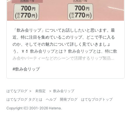
「飲み会リップ」についてお話ししたいと思います。最
近、特に注目を集めているこのリップ、どこで手に入る
のか、そしてその魅力について詳しく見ていきましょ
う。🍷💄 飲み会リップとは？ 飲み会リップとは、特に飲
み会やパーティーなどのシーンで活躍するリップ製品の
ことを指します。色持ちが良く、食事をしても落ちにく
#
飲み会リップ
いのが特徴です。最近では、BBIA（ピアー）から発売さ
れた「飲み会リップ」が話題になっています。このリッ
プは、軽やかなテクスチャーで、唇にしっかりと色を定
はてなブログ
>
未指定
>
飲み会リップ
着させることができるため、飲み会の最中でも安心して
はてなブログ タグとは
ヘルプ
開発ブログ
はてなブログトップ
使えます。 飲み会リップの特徴 色持ちが良い : 食事や飲
み物を摂っても、色が落ちにくい。 軽…
Copyright (C) 2001-
2026
Hatena.