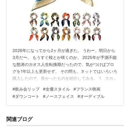
2026年になってから2ヶ月が過ぎた。 うわー、明日から
3月だ〜。 もうすぐ桜とか咲くのか。 2025年が予測不能
な怒涛のカオス人生転換期だったので、気がつけばブロ
グを1年以上も更新せず。 その間も、ネットではいろいろ
購入したので、良かったものを紹介してみる。 1、スカー
フ 去年からパーマをかけてウルフボブにしているのだけ
#
飲み会リップ
#
女優スタイル
#
フランス映画
ど、7か月ぶりにパーマをかけ直した。 そしたら、人生
#
ダウンコート
#
ノースフェイス
#
オーディブル
はつのおでこの半分の前髪になった。 ワンカールしてい
るので、1960年代の女優さんみたいになってレトロなレ
ディスタイルが似合って楽しかった。 Amazonでスカー
関連ブログ
フを買って頭にいろいろ巻いて楽しもうと思って、
Amazonでこ…