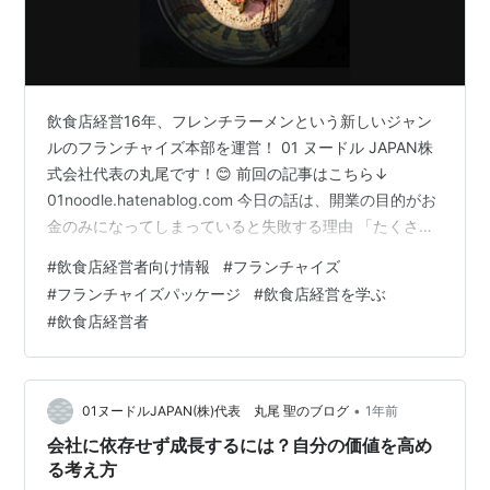
飲食店経営16年、フレンチラーメンという新しいジャン
ルのフランチャイズ本部を運営！ 01 ヌードル JAPAN株
式会社代表の丸尾です！😊 前回の記事はこちら↓
01noodle.hatenablog.com 今日の話は、開業の目的がお
金のみになってしまっていると失敗する理由 「たくさん
お金を稼ぎたい！」 この気持ちは当然ですが、開業の目
#
飲食店経営者向け情報
#
フランチャイズ
的がお金だけになってしまうと、失敗するリスクが高ま
#
フランチャイズパッケージ
#
飲食店経営を学ぶ
る！ なぜなら、儲けにこだわりすぎて、本来必要な費用
#
飲食店経営者
を削ってしまい、結果として売上が伸びなくなってしま
うから。 特に販促物のポスター代や広告費など、本来か
けるべき部分まで削減してしまうと、集客が難しくな
る。 経営…
•
01ヌードルJAPAN(株)代表 丸尾 聖のブログ
1年前
会社に依存せず成長するには？自分の価値を高め
る考え方