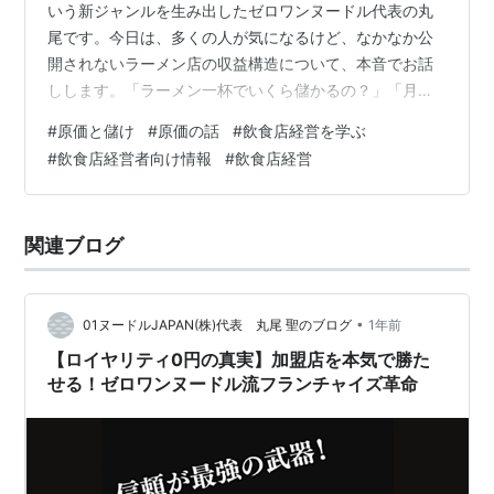
いう新ジャンルを生み出したゼロワンヌードル代表の丸
尾です。今日は、多くの人が気になるけど、なかなか公
開されないラーメン店の収益構造について、本音でお話
しします。「ラーメン一杯でいくら儲かるの？」「月商
いくらあれば生活できる？」「原価率は何％が理想？」
#
原価と儲け
#
原価の話
#
飲食店経営を学ぶ
こんな疑問、持っていませんか？今回はこれらの質問
#
飲食店経営者向け情報
#
飲食店経営
に、具体的な数字を交えながらお答えしていきます。 店
舗運営に興味があるならこちらの２つの記事も要チェッ
ク！・フランチャイズで失敗？！利益が出ない3つの原因
関連ブログ
と具体的対策を16年の飲食店経営者が解説・初心者がラ
ーメン屋をフランチャイズで開業するための基…
•
01ヌードルJAPAN(株)代表 丸尾 聖のブログ
1年前
【ロイヤリティ0円の真実】加盟店を本気で勝た
せる！ゼロワンヌードル流フランチャイズ革命