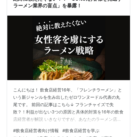
ラーメン業界の盲点」を暴露！
こんにちは！ 飲食店経営16年、「フレンチラーメン」と
いう新ジャンルを生み出したゼロワンヌードル代表の丸
尾です。 前回の記事はこちら↓ フランチャイズで失
敗？！利益が出ない3つの原因と具体的対策を16年の飲食
店経営者が解説 いきなりですが、あなたのラーメン店、
女性客は何割ですか？「えっ？2〜3割くらい…」「うち
#
飲食店経営者向け情報
#
飲食店経営を学ぶ
は男性客がメインだから…」 そう答えた方、あなたは新