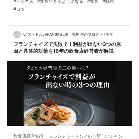
#
ビジネス
#
集客できるようになる
#
集客
#
継続
たな客層の獲得チャンスを逃してるかもしれないんです
#
コツ
よ。 実はラーメン業界には誰も気づいてない盲点がある
んです。私たちは創業当初から「女性客をターゲット」
にしたブランド構築を徹底してきました。 その結果、業
界平均20%のところを大きく上回…
•
01ヌードルJAPAN(株)代表 丸尾 聖のブログ
1年前
フランチャイズで失敗？！利益が出ない3つの原
因と具体的対策を16年の飲食店経営者が解説
飲食店経営16年、フレンチラーメンという新しいジャン