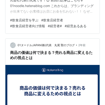
式会社代表の丸尾です！😊 前回の記事はこちら↓
01noodle.hatenablog.com これからは、ブランディング
が出来てないお客様はお店にお金を払わない！！ なぜ？
それはちょっと今後を予想すると理解できるはずおそら
#
飲食店経営を学ぶ
#
飲食店経営者
く企業は減り雇用解雇される人が増える！そして所得が
#
飲食店経営者向け情報
#
経営者#
#
経営あるある
減る人が増える！ 今まで通りお金を使えなくなるのでお
金の使い道を考える、そして、伸びるのは価格の安い飲
食モデル。ここで絶対参入したら危険なのは価格競
争！！ まず仕入れの量が違う時点で…
•
01ヌードルJAPAN(株)代表 丸尾 聖のブログ
2年前
商品の価値は何で決まる？売れる商品に変えるた
めの視点とは