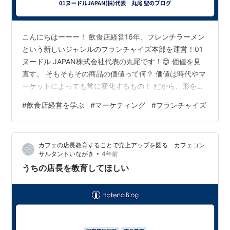
こんにちはーーー！ 飲食店経営16年、フレンチラーメン
という新しいジャンルのフランチャイズ本部を運営！01
ヌードル JAPAN株式会社代表の丸尾です！😊 価値を見
直す。 そもそもその商品の価値って何？ 価値は時代やマ
ーケットによっても常に変化するもの！ だから、形を変
えるとまた売れる！ コンビニで水を買う時どのサイズを
#
飲食店経営を学ぶ
#
マーケティング
#
フランチャイズ
買う？ 2ℓ 500㎖ 220㎖ 色んなサイズの水が売ってるけ
ど値段って中身の量に比例してる？ してないですよね〜
ほぼ一緒！ じゃあ1番お買い得な2ℓの水が売れるのか？
カフェの店長教育することで売上アップを図る カフェコン
違う！ 答えは500㎖！ その時々やマーケットによって人
•
サルタントいながき
4年前
の価値は変わる！ 商品価値以外に その時々のシーン…
うちの店長を教育してほしい