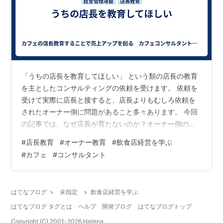
「うちの店長を教育してほしい」 という類の店長の教育
を主としたコンサルティングの依頼を受けます。 依頼を
受けて実際に店長と接すると、店長よりもむしろ依頼を
されたオーナー側に問題があること多々あります。 今回
の記事では、なぜ店長が育たないのか？オーナー側の問
題点について解説します。 続きは以下からうちの店長を
#
店長教育
#
オーナー教育
#
飲食店経営を学ぶ
教育してほしい
#
カフェ
#
コンサルタント
はてなブログ
>
未指定
>
飲食店経営を学ぶ
はてなブログ タグとは
ヘルプ
開発ブログ
はてなブログトップ
Copyright (C) 2001-
2026
Hatena.