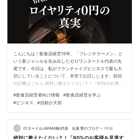
こんにちは！飲食店経営16年、「フレンチラーメン」と
いう新ジャンルを生み出したゼロワンヌードル代表の丸
尾です。今日は、私がフランチャイズビジネスで最も大
切にしていることについて、本音でお話しします。前回
の記事はこちら 絶対に教えたくない？！「80%のお客様
を見逃すラーメン業界の盲点」を暴露！ノウハウまとめ
#
飲食店経営者向け情報
#
飲食店経営を学ぶ
はこちらラーメンフランチャイズの教科書 🔥 フランチャ
#
ビジネス
#
信頼が大切
イズの常識を覆す「加盟店ファースト」の哲学 「フラン
チャイズ本部は加盟金だけ取って、後は知らん顔」こん
な話、よく聞きませんか？ 実際、業界にはこんなフラン
チャイズ本部が溢れてるんですよ。 でも、それって本当
•
01ヌードルJAPAN(株)代表 丸尾 聖のブログ
1年前
におかしくないですか？そもそもフラ…
絶対に教えたくない？！「80%のお客様を見逃す