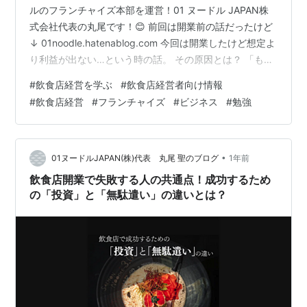
ルのフランチャイズ本部を運営！01 ヌードル JAPAN株
式会社代表の丸尾です！😊 前回は開業前の話だったけど
↓ 01noodle.hatenablog.com 今回は開業したけど想定よ
り利益が出ない…という時の話。 その原因とは？ 「もっ
と売れるはずだったのに…」「利益が思ったより出な
#
飲食店経営を学ぶ
#
飲食店経営者向け情報
い…」 こうした悩みを持つフランチャイズオーナーは多
#
飲食店経営
#
フランチャイズ
#
ビジネス
#
勉強
い。 売上や利益が伸びない原因は大きく3つある。それ
ぞれの理由と対策を解説する！ 1.ブームが過ぎ去ってし
まった経営には導入期・成長期・成熟期・衰退期という4
つの時期がある！衰退期に入ったフランチャイズに加
•
01ヌードルJAPAN(株)代表 丸尾 聖のブログ
1年前
盟…
飲食店開業で失敗する人の共通点！成功するため
の「投資」と「無駄遣い」の違いとは？