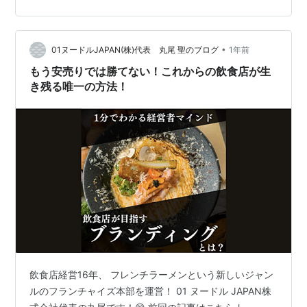
らずっと、 僕の会社では『自立する事』をテーマに1人1
人と向き合ってきたので、 社員全員経営…
•
01ヌードルJAPAN(株)代表 丸尾 聖のブログ
1年前
もう安売りでは勝てない！これからの飲食店が生
き残る唯一の方法！
飲食店経営16年、 フレンチラーメンという新しいジャン
ルのフランチャイズ本部を運営！ 01 ヌードル JAPAN株