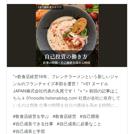
">飲食店経営16年、フレンチラーメンという新しいジャ
ンルのフランチャイズ本部を運営！ ">01 ヌードル
JAPAN株式会社代表の丸尾です！ "> "> 前回の記事はこ
ちら↓ 01noodle.hatenablog.com 社員が会社に依存して
いるのは危険 仕事の時間を自分の価値を高める時間にす
る！ これが最も大切。 居酒屋などで、飲みながら今の会
#
飲食店経営を学ぶ
#
飲食店経営
#
自己開発
社が良いとか悪いとかよく議論されているなあ〜と… 自
#
自己成長できる仕事
#
自己成長に必要なこと
分がいつでも独立出来るようになったらそもそもそんな
#
自己成長と学習
不満も不安も生まれない。 選択肢も増えるのにな〜 昔か