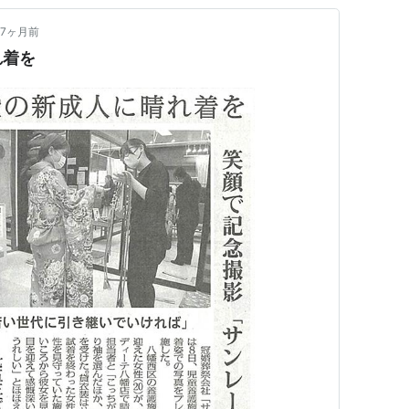
7ヶ月前
れ着を