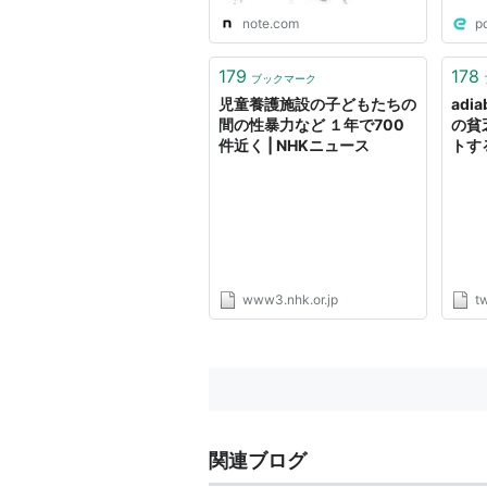
note.com
p
179
178
ブックマーク
児童養護施設の子どもたちの
adia
間の性暴力など １年で700
の貧
件近く | NHKニュース
トす
ーキ
が配
でク
に上
が笑
を出
み）
www3.nhk.or.jp
tw
し付
すが
関連ブログ