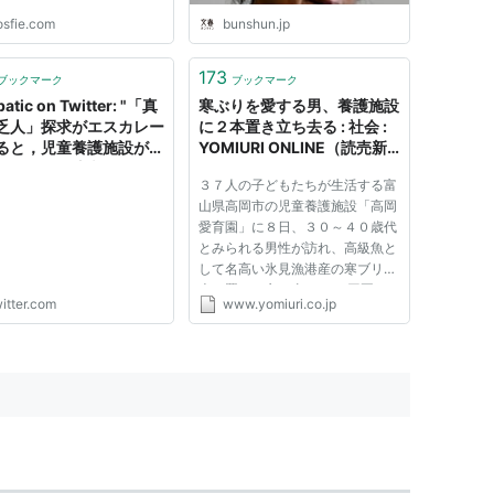
osfie.com
bunshun.jp
173
ブックマーク
ブックマーク
batic on Twitter: "「真
寒ぶりを愛する男、養護施設
乏人」探求がエスカレー
に２本置き立ち去る : 社会 :
ると，児童養護施設がケ
YOMIURI ONLINE（読売新
やお寿司を注文し，これ
聞）
３７人の子どもたちが生活する富
達される模様を見るだけ
山県高岡市の児童養護施設「高岡
レームを出します。さら
愛育園」に８日、３０～４０歳代
級者になると，子ども達
とみられる男性が訪れ、高級魚と
っているだけでクレーム
して名高い氷見漁港産の寒ブリ２
します（いずれも経験済
本を置いて立ち去った。 同園に
。あるべき貧困者像を押
itter.com
www.yomiuri.co.jp
は昨年も寒ブリ２本が贈られ、今
けられる義理はないので
年も手紙には「寒ぶりを愛する男
。"
より」と記されていた。子どもた
ちは一足早いクリスマスプレゼ...