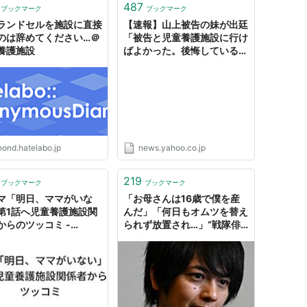
487
ブックマーク
ブックマーク
ランドセルを施設に直接
【速報】山上被告の妹が出廷
のは辞めてください…＠
「被告と児童養護施設に行け
養護施設
ばよかった。後悔している」
泣きながら語る「生い立ちは
話したことはない。つらい思
い忘れようと生きてきた」
母親の信仰に嫌悪感示す 安
倍元総理銃撃事件（関西テレ
ビ） - Yahoo!ニュース
nond.hatelabo.jp
news.yahoo.co.jp
219
ブックマーク
ブックマーク
マ「明日、ママがいな
「お母さんは16歳で僕を産
第1話へ児童養護施設関
んだ」「何日もオムツを替え
からのツッコミ -
られず放置され…」“戦隊俳
etterまとめ
優”古原靖久（37）が明か
す、児童養護施設に入った経
緯 | 文春オンライン