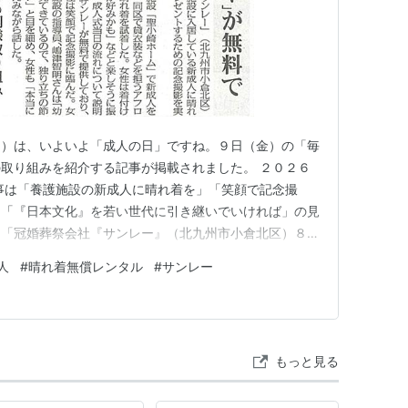
日）は、いよいよ「成人の日」ですね。９日（金）の「毎
取り組みを紹介する記事が掲載されました。 ２０２６
事は「養護施設の新成人に晴れ着を」「笑顔で記念撮
」「『日本文化』を若い世代に引き継いでいければ」の見
。「冠婚葬祭会社『サンレー』（北九州市小倉北区）８
いる新成人に晴れ着姿での写真をプレゼントするための記
人
#
晴れ着無償レンタル
#
サンレー
の養護施設『聖小崎ホーム』で新成人を迎えた女性（２
うアフロディーテ八幡店で晴れ着を試…
もっと見る