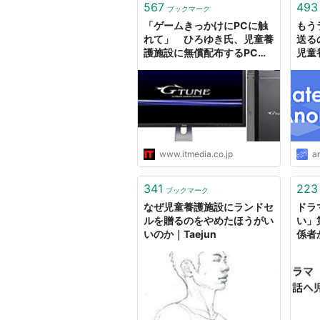
567
493
ブックマーク
「ゲームきっかけにPCに触
もう
れて」 ひろゆき氏、児童養
送る
護施設に無償配布するPCの
児童
スペック公開 いずれもメモ
リ16GB・グラボ搭載
www.itmedia.co.jp
a
341
223
ブックマーク
なぜ児童養護施設にランドセ
ドラ
ルを贈るのをやめたほうがい
い」
いのか｜Taejun
係者
Tog