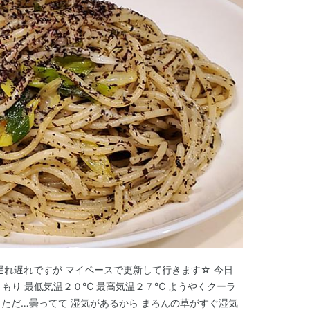
遅れ遅れですが マイペースで更新して行きます☆ 今日
くもり 最低気温２０℃ 最高気温２７℃ ようやくクーラ
 ただ…曇ってて 湿気があるから まろんの草がすぐ湿気