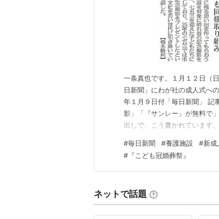
一条真也です。１月１２日（
日新聞」にわが社の成人式への
年１月９日付「毎日新聞」 記
影」「『サンレー』が無料で
出しで、こう書かれています
日、児童養護施設に入居して
#
毎日新聞
#
養護施設
#
新成
念撮影を実施した。八幡西区
#
『こども冠婚葬祭』
０）が同区で貸衣装などを担
ネットで話題