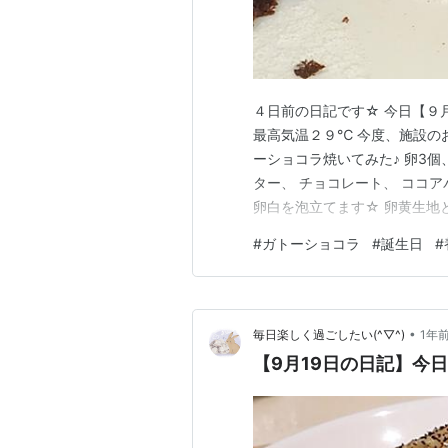
４日前の日記です☆ 今日【９
最高気温２９℃ 今度、施設の
ーショコラ焼いてみた♪ 卵3個
ター、 チョコレート、 ココ
卵白を泡立てます☆ 卵黄生地と
し込みます☆ １６０℃で３５
#
ガトーショコラ
#
誕生日
#
で これで、焼き上がりにしま
ラは、冷やした方が 絶対…
•
毎日楽しく過ごしたい(^▽^)
1年
【9月19日の日記】今