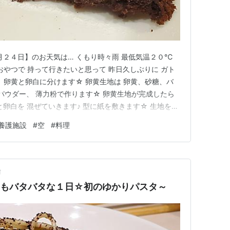
月２４日】のお天気は… くもり時々雨 最低気温２０℃
おやつで 持って行きたいと思って 昨日久しぶりに ガト
、卵黄と卵白に分けます☆ 卵黄生地は 卵黄、砂糖、バ
アパウダー、 薄力粉で作ります☆ 卵黄生地が完成したら
卵白を 混ぜていきます♪ 型に紙を敷きます☆ 生地を流
分焼いてみました☆ 竹串をさしたら大丈夫そうだったの
養護施設
#
空
#
料理
す♪ 冷まして、一晩冷蔵庫で冷やします☆ ガトーショコ
前
日もバタバタな１日☆初のゆかりパスタ～