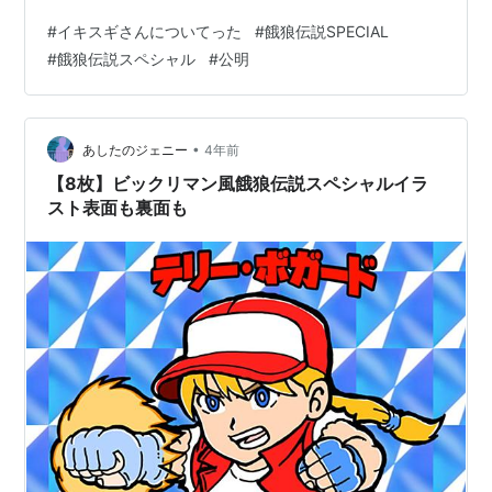
か…？！ 突っ込むほどでもないけど、1990年代の格ゲー
#
イキスギさんについてった
#
餓狼伝説SPECIAL
ブームの動画に、 その当時無いゲームが。 真・三國無双
#
餓狼伝説スペシャル
#
公明
２の攻略サイトチャットきっかけで結婚？！ 夢がありす
ぎだわー。 高橋みなみ、めっちゃ攻めて勝ったなー。 連
携上手く見えたｗ 対戦はたかみなだけ？ もっとあったけ
どカットされたのかな。
•
あしたのジェニー
4年前
【8枚】ビックリマン風餓狼伝説スペシャルイラ
スト表面も裏面も