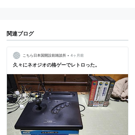
対戦を主体としたお祭り的な作品としてリリースされ
た。
まず、連続技システムの導入。通常技のモーションを省
略し、そのまま必殺技（or
超必殺技
）を決めることが出
関連ブログ
来るシステムを導入し、派手さと爽快さを加えたことに
より、対戦格闘ゲームの奥深さ、駆け引きなどの面白み
を引き出して対戦中毒者を増やしていった。
•
こちら日本国開設前雑談所
4ヶ月前
久々にネオジオの格ゲーでレトロった。
また、前作のプレイヤーキャラクター8人、CPU専用キ
ャラクター4人に加え、初代餓狼伝説から
ギース・ハワ
ード
、
タン・フー・ルー
、
ダック・キング
を加えた総勢
15人を最初から選べることにより、対戦熱は更にヒート
アップ。
ゲーメスト
などの専門誌上では「誰が最強キャ
ラか？」の議論も白熱し、現在でもインターネット上で
は様々な議論が展開している。
その他にも、ライン移動攻撃の変化、ゲームバランスの