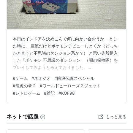
見直しなどが行われ、結果として
SNK
史上大傑作の格闘
ゲームが完成された。今現在でも大会を開いたり、定期
的に対戦を行う集団も存在し、密かにどの格闘ゲームよ
りも息の長い作品として、活躍を続けている。
本日はインドアを決めこんで何に向かい合おうか‥‥とし
家庭用では、当時
餓狼伝説
と人気を二分していた『
龍虎
た時に、 亜流だけどポケモンデビューしとくか（どっち
の拳
』の主人公の一人である、
リョウ・サカザキ
を使用
かと言うと不思議のダンジョン系か？） と思い先般購入
することが可能だ。
した「ポケモン 不思議のダンジョン」（闇の探検隊）を
プレイしてみようと考えておりました。
ファンの間からは、親愛を込めて「
ガロスペ
」と呼ばれ
・・・・・・・・・・本体たるＤＳが見当たらない
ている。
#
ゲーム
#
ネオジオ
#
餓狼伝説スペシャル
ッ！？ 隠れるような要素は無いし（適当に野ざらしには
#
龍虎の拳２
#
ワールドヒーローズ２ジェット
続編に『
餓狼伝説3
』がある。
されているだろうけど…）、 キョロキョロと室内探すも
#
レトロゲーム
#
雑記
#
KOF98
発見できず！そう言えば最近見た覚えが無いような？ と
登場キャラクター
りあえず今日は諦めました。貴様が要・探索のブツにな
ってどうするよ‥‥ そこで今日は‥‥何か骨太のヤツをプレ
テリー・ボガード
ネットで話題
もっと見る
イするのではなく、 アクションか格闘か…そう…
アンディ・ボガード
ジョー・東