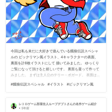
今回は私も未だに大好きで遊んでいる餓狼伝説スペシャ
ルの ビックリマン風イラスト、4キャラクターの表面、
裏面を計8枚イラストにして 描いてみました。 ゆっくり
ご覧になって頂けると嬉しいです。 裏面も凝って作って
みました。 まずは主人公のテリー・ボガード。 表面はこ
んなデザインにしてみました。 裏面はこんな感じ。
#
餓狼伝説スペシャル
#
イラスト
#
ビックリマン風
レトロゲーム部屋住人ループデプトさんの名作ゲーム紹介
•
5年前