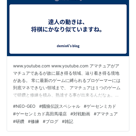
www.youtube.com www.youtube.com アマチュアがア
マチュアであるが故に届き得る領域、辿り着き得る境地
がある。 常に最新のゲームに縛られるプロゲーマーには
到底マネできない領域まで、 アマチュアは１つのゲーム
で研鑽と修練を積み、熟達する事が出来るんだなぁ。
・・・と私はこの大会の動画を見て思いました。 この完
#
NEO-GEO
#
餓狼伝説スペシャル
#
ゲーセンミカド
成され切った動き、自キャラも相手が選んだキャラも 取
#
ゲーセンミカド高田馬場店
#
対戦動画
#
アマチュア
り得る手の内を知り尽くしているが故に ある意味に於い
#
研鑽
#
修練
#
ブログ
#
雑記
て完成された動き、詰め将棋的な行動をみてみると、 そ
れがイヤと言うほど分かるでしょう。 土日祝日はPS4Pro