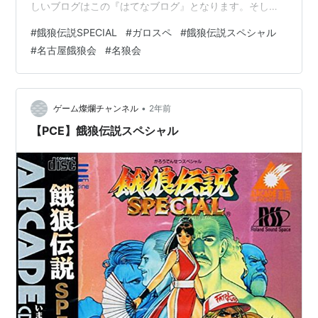
しいブログはこの『はてなブログ』となります。そし
て、旧ブログは11/18を持ってサービス終了となります。
#
餓狼伝説SPECIAL
#
ガロスペ
#
餓狼伝説スペシャル
もちろん、当会もこの情報は既に知っており、大体７月
#
名古屋餓狼会
#
名狼会
ごろから少しずつ仕事の合間を縫って引越し作業をして
おりました。引越し自体はすぐ済みましたが、どうせ新
しくするならば、現在載せているカテゴリーもなるべく
最新（２０２５年１１月現在）の情報に追加・修正をし
•
ゲーム燦爛チャンネル
2年前
ておこうということで、この新しいブ…
【PCE】餓狼伝説スペシャル