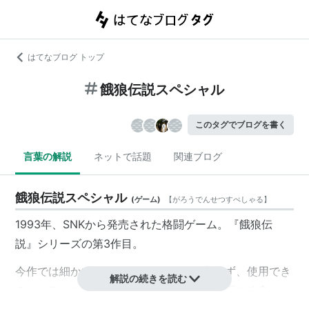
はてなブログ トップ
餓狼伝説スペシャル
このタグでブログを書く
言葉の解説
ネットで話題
関連ブログ
餓狼伝説スペシャル
(
ゲーム
)
【
がろうでんせつすぺしゃる
】
1993年、
SNK
から発売された格闘ゲーム。『餓狼伝
説』シリーズの第3作目。
今作では細かいストーリーをあえて用意せず、使用でき
解説の続きを読む
るキャラクターの増員と、様々なシステム面を改良し、