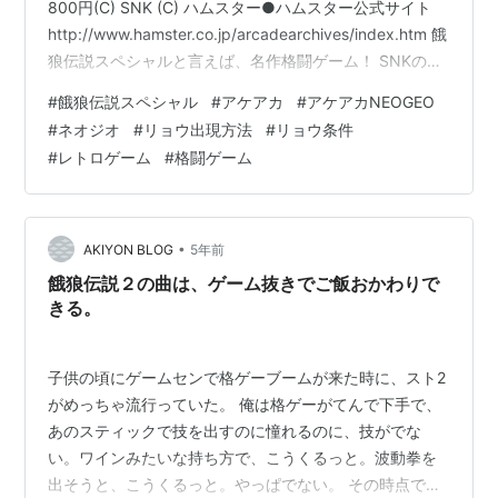
800円(C) SNK (C) ハムスター●ハムスター公式サイト
http://www.hamster.co.jp/arcadearchives/index.htm 餓
狼伝説スペシャルと言えば、名作格闘ゲーム！ SNKの餓
狼伝説シリーズの集大成と言うかお祭りソフトですよね♪
#
餓狼伝説スペシャル
#
アケアカ
#
アケアカNEOGEO
アーケードでも大人気だったこの作品。 スイッチやPS4
#
ネオジオ
#
リョウ出現方法
#
リョウ条件
のアケアカネオジオだと800円ほどで購入できます。 す
#
レトロゲーム
#
格闘ゲーム
ごい安い！ 餓狼伝説スペシャルは今でも大会が行われる
ほどの人気作。 お家で楽しめるのは…
•
AKIYON BLOG
5年前
餓狼伝説２の曲は、ゲーム抜きでご飯おかわりで
きる。
子供の頃にゲームセンで格ゲーブームが来た時に、スト2
がめっちゃ流行っていた。 俺は格ゲーがてんで下手で、
あのスティックで技を出すのに憧れるのに、技がでな
い。ワインみたいな持ち方で、こうくるっと。波動拳を
出そうと、こうくるっと。やっぱでない。 その時点で、