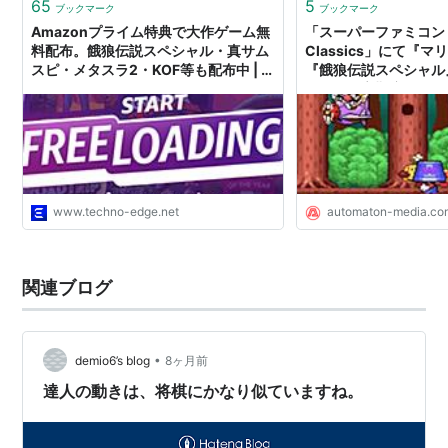
65
5
ブックマーク
ブックマーク
ビッグ・ベア
Amazonプライム特典で大作ゲーム無
「スーパーファミコン Ni
料配布。餓狼伝説スペシャル・真サム
Classics」にて『
チン・シンザン
スピ・メタスラ2・KOF等も配布中 | テ
『餓狼伝説スペシャル
キム・カッファン
クノエッジ TechnoEdge
信開始。高難度“バケ
きゲームなどが蘇る - 
不知火舞
山田十平衛
タン・フー・ルー
ダック・キング
www.techno-edge.net
automaton-media.co
ビリー・カーン
アクセル・ホーク
ローレンス・ブラッド
関連ブログ
ギース・ハワード
ヴォルフガング・クラウザー
•
demio6’s blog
8ヶ月前
リョウ・サカザキ
達人の動きは、将棋にかなり似ていますね。