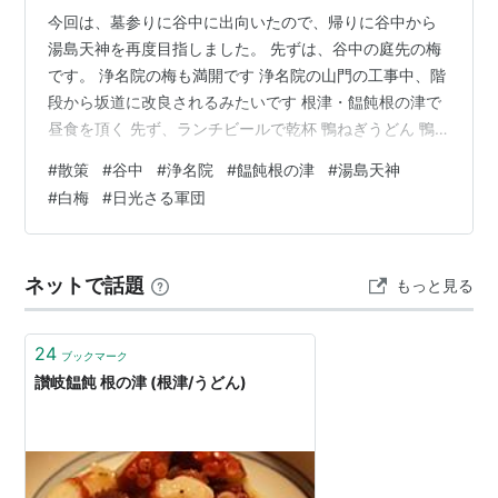
今回は、墓参りに谷中に出向いたので、帰りに谷中から
湯島天神を再度目指しました。 先ずは、谷中の庭先の梅
です。 浄名院の梅も満開です 浄名院の山門の工事中、階
段から坂道に改良されるみたいです 根津・饂飩根の津で
昼食を頂く 先ず、ランチビールで乾杯 鴨ねぎうどん 鴨
肉がいっぱい隠れています 美味しい・・ 相方は、揚げ餅
#
散策
#
谷中
#
浄名院
#
饂飩根の津
#
湯島天神
うどん もち、揚げ玉、かまぼこ、薬味。 ここは、根津う
#
白梅
#
日光さる軍団
どん 釜竹 蔵の中に掘りこたつの席があります カザンデ
マリ 串揚げのはん亭 根津本店 建物は国の登録有形文化
財にも指定されている 大正初期に建てられた木造3階建
ネットで話題
もっと見る
て 湯島天神女坂から登ります 梅まつり開催中 湯島天神
本殿 左右は、紅…
24
ブックマーク
讃岐饂飩 根の津 (根津/うどん)