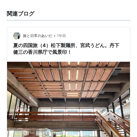
関連ブログ
•
旅と日常のあいだ
1年前
夏の四国旅（4）松下製麺所、宮武うどん。丹下
健三の香川県庁で風景印！