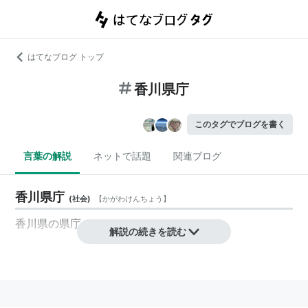
はてなブログ トップ
香川県庁
このタグでブログを書く
言葉の解説
ネットで話題
関連ブログ
香川県庁
(
社会
)
【
かがわけんちょう
】
香川県
の
県庁
解説の続きを読む