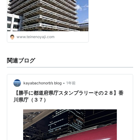
www.teinenoyaji.com
関連ブログ
•
kayabachonorb’s blog
1年前
【勝手に都道府県庁スタンプラリーその２８】香
川県庁（３７）