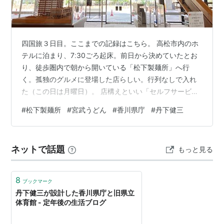
四国旅３日目。ここまでの記録はこちら。 高松市内のホ
テルに泊まり、7ː30ごろ起床。前日から決めていたとお
り、徒歩圏内で朝から開いている「松下製麺所」へ行
く。孤独のグルメに登場した店らしい。行列なしで入れ
た（この日は月曜日）。 店構えといい「セルフサービ
ス」の文字といい、うどん店での振る舞いに慣れていな
#
松下製麺所
#
宮武うどん
#
香川県庁
#
丹下健三
い身としては若干尻込みしてしまうんだけど、外の張り
紙に注文の仕方が説明してあって、初心者も受け入れて
くれる姿勢に勇気を得た。 奥まで進み、うどんの玉数と
ネットで話題
もっと見る
温 or 冷を伝える。冷たいうどんに冷たいつゆで注文し、
丼を受け取る。天かす・ねぎ・しょうがは自分でのせ
る。店内は人がすれ違えないほどの狭さで、…
8
ブックマーク
丹下健三が設計した香川県庁と旧県立
体育館 - 定年後の生活ブログ