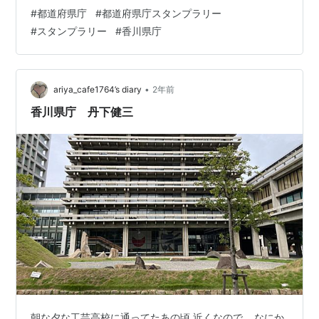
今回も雑魚寝シートです。 サンライズ瀬戸号 既に、打合
#
都道府県庁
#
都道府県庁スタンプラリー
せ終わりにビールは体内に入っていたのですが、これか
#
スタンプラリー
#
香川県庁
ら高松までの間のお供に東京駅で氷結、氷、から揚げを
仕込みます。今回は上段なので、帰宅混雑する東京駅９
番線ホームを見下ろしながら、「かんぱ～い！」。席は
雑魚寝ですが、わずかな優越感と背徳感に浸れる時間で
•
ariya_cafe1764’s diary
2年前
す。ということでいってきま～す！ 高松駅到着 は…
香川県庁 丹下健三
朝な夕な工芸高校に通ってたあの頃 近くなので… なにか