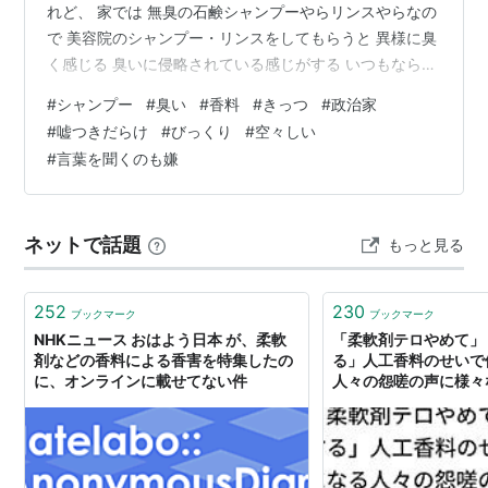
れど、 家では 無臭の石鹸シャンプーやらリンスやらなの
で 美容院のシャンプー・リンスをしてもらうと 異様に臭
く感じる 臭いに侵略されている感じがする いつもなら、
気にならないのだが もう我慢ならないので 頭を何度か洗
#
シャンプー
#
臭い
#
香料
#
きっつ
#
政治家
った 人間の感度には「閾値」というものがあって、 閾値
#
嘘つきだらけ
#
びっくり
#
空々しい
を飛び越えると 「こいつはやべえ」となるんだけど おお
#
言葉を聞くのも嫌
くの人々が、 閾値をひどく押し広げられて なんでもかん
でも 受け入れることができるような 受容ができるよう
に、 感覚の閾値が非常に高く設定されるようになってい
ネットで話題
もっと見る
るのかもし…
252
230
ブックマーク
ブックマーク
NHKニュース おはよう日本 が、柔軟
「柔軟剤テロやめて」
剤などの香料による香害を特集したの
る」人工香料のせいで
に、オンラインに載せてない件
人々の怨嗟の声に様々