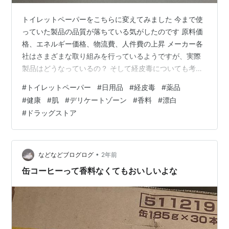
トイレットペーパーをこちらに変えてみました 今まで使
っていた製品の品質が落ちている気がしたのです 原料価
格、エネルギー価格、物流費、人件費の上昇 メーカー各
社はさまざまな取り組みを行っているようですが、実際
製品はどうなっているの？ そして経皮毒についても考え
ました 経皮毒とは皮膚（経皮）から取り込まれる有害な
#
トイレットペーパー
#
日用品
#
経皮毒
#
薬品
化学物質（毒）です 腕の内側を１とした場合の経皮吸収
#
健康
#
肌
#
デリケートゾーン
#
香料
#
漂白
の倍率を見ると性器は42倍 トイレットペーパーの製造に
#
ドラッグストア
は漂白や離解促進などのために薬品が使用されている場
合があります トイレットペーパーの重量の1/10もの薬品
を使用？（びっくり） 排水の中に流れ出た薬品は工場内
の設備で浄化されますが製品…
•
などなどブログログ
2年前
缶コーヒーって香料なくてもおいしいよな