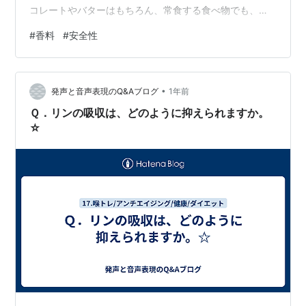
コレートやバターはもちろん、常食する食べ物でも、本
物の代わりに、それ風の味がついているものもある。 人
#
香料
#
安全性
工香料は、しばしば合成化学物質を使用しているため、
過敏症の人々やアレルギーを持つ人々には影響を与える
可能性があると言われている。しかし、通常は規定され
•
た安全基準内で用いられているという話だが、本当に安
発声と音声表現のQ&Aブログ
1年前
全なのだろうか？ 人工香料の種類は、甘い香りやフルー
Ｑ．リンの吸収は、どのように抑えられますか。
ティな香りを持つエステル類、バニラの香りを再…
☆