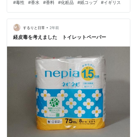
#
毒性
#
香水
#
香料
#
化粧品
#
紙コップ
#
イギリス
セカンドハンドしか買わないので素材を気にしたことが
なかったのですが Sweat wickingとかMoisture wicking
という効果のある素材=ノンスティックコーティングに使
•
われてるケミカルが使用されているそうです。 香料 香水
するりと日常
2年前
だけではなく化粧品やボディソープ、…
経皮毒を考えました トイレットペーパー