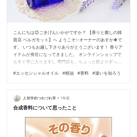
こんにちは😊ごきげんいかがですか？ 【香りと癒しの雑
貨店 ベルガモット】へ ようこそ✨オーナーのあすか🍀で
す。 いつもお越し下さりありがとうございます！ 香りア
イテムが身近になってきました。 オンラインショップで
もすぐ手に入りますし 専門店も、ちょっと前よりずっと
多くなっている印象ですよね。 コロナ禍の『おうち時
#
エッセンシャルオイル
#
精油
#
香料
#
違いを知ろう
間』時代を 影ながら支えてくれた最高のアイテム。 あれ
から数年が経ちましたが、 引き続き愛用される方も多い
のでしょう。 そんなわたしも、実はコロナ禍の間に アロ
•
マの勉強に集中しました。 「アロマオイル」「フレグラ
人智学的つれづれ草
1年前
ンスオイル」 「精油」「エッセンシャルオイル」など 似
合成香料について思ったこと
たような言葉が多く…