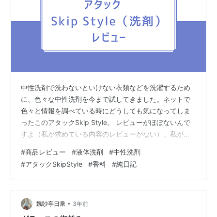
中性洗剤で洗わないといけない衣類などを洗濯するため
に、色々な中性洗剤を今まで試してきました。ネットで
色々と情報を調べている時にどうしても気になってしま
ったこのアタックSkip Style。 レビューがほぼないんで
すよ（私が求めている内容のレビューがない）。私が見
つけたのはAmazonでの1件のレビューだけだった気がし
#
商品レビュー
#
液体洗剤
#
中性洗剤
ます。 検索すればこの液体洗剤の記事は色々出てくるも
#
アタックSkipStyle
#
香料
#
純日記
のの、匂いに敏感な私としては肝心なのは香りなわけで
す。洗浄力云々は正直中性洗剤ですからっていうのがあ
って個人的にはそれほど重視していないです（洗浄力高
いに越したことないですが）。 この洗剤を買う前に別の
•
飄眇亭日乘
3年前
メーカーの中性洗剤と迷ったん…