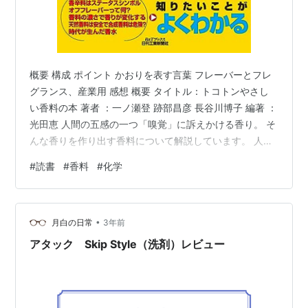
概要 構成 ポイント かおりを表す言葉 フレーバーとフレ
グランス、産業用 感想 概要 タイトル：トコトンやさし
い香料の本 著者 ：一ノ瀬登 跡部昌彦 長谷川博子 編著 ：
光田恵 人間の五感の一つ「嗅覚」に訴えかける香り。 そ
んな香りを作り出す香料について解説しています。 人類
と香りの歴史、複雑に組み合わされて作られる香料の種
#
読書
#
香料
#
化学
類、香料の作り方などについて知ることができます。 香
料には、植物や動物の一部から抽出された天然香料と化
学的に合成された合成香料があり、さまざまな組み合わ
•
せで創られます。その用途は、食品、化粧品、芳香剤な
月白の日常
3年前
ど多岐にわたります。本書では、香りの種類、成分、抽
アタック Skip Style（洗剤）レビュー
出方法、設計など、香料…