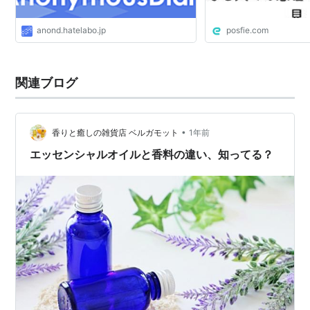
anond.hatelabo.jp
posfie.com
関連ブログ
•
香りと癒しの雑貨店 ベルガモット
1年前
エッセンシャルオイルと香料の違い、知ってる？