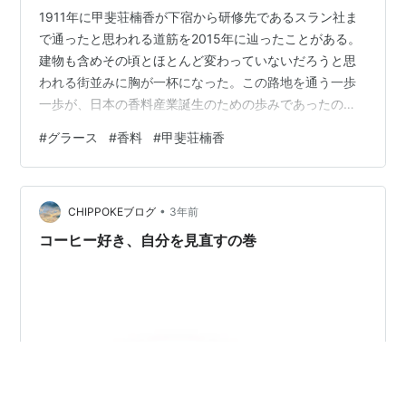
1911年に甲斐荘楠香が下宿から研修先であるスラン社ま
で通ったと思われる道筋を2015年に辿ったことがある。
建物も含めその頃とほとんど変わっていないだろうと思
われる街並みに胸が一杯になった。この路地を通う一歩
一歩が、日本の香料産業誕生のための歩みであったの
だ。 グラースの街並み
#
グラース
#
香料
#
甲斐荘楠香
•
CHIPPOKEブログ
3年前
コーヒー好き、自分を見直すの巻