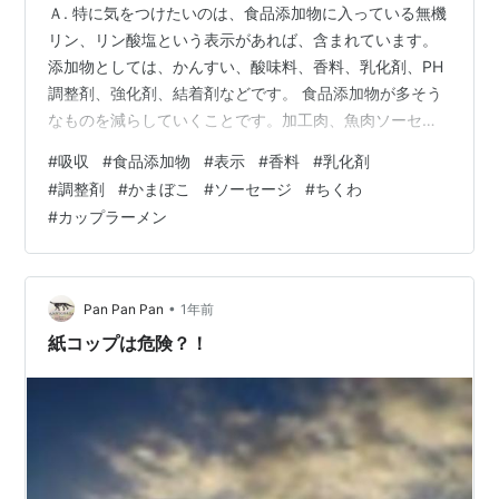
Ａ. 特に気をつけたいのは、食品添加物に入っている無機
リン、リン酸塩という表示があれば、含まれています。
添加物としては、かんすい、酸味料、香料、乳化剤、PH
調整剤、強化剤、結着剤などです。 食品添加物が多そう
なものを減らしていくことです。加工肉、魚肉ソーセー
ジ、かまぼこ、ちくわを減らします。カップラーメンも
#
吸収
#
食品添加物
#
表示
#
香料
#
乳化剤
ファストフードも、です。
#
調整剤
#
かまぼこ
#
ソーセージ
#
ちくわ
#
カップラーメン
•
Pan Pan Pan
1年前
紙コップは危険？！