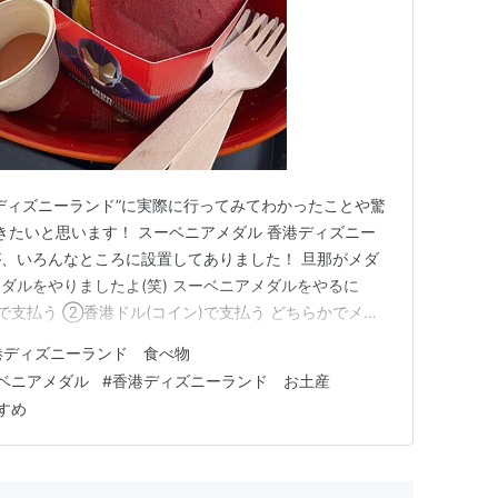
ディズニーランド”に実際に行ってみてわかったことや驚
いきたいと思います！ スーベニアメダル 香港ディズニー
、いろんなところに設置してありました！ 旦那がメダ
ダルをやりましたよ(笑) スーベニアメダルをやるに
で支払う ②香港ドル(コイン)で支払う どちらかでメダ
たちはオクトパスカードを持っていなかったので、近く
港ディズニーランド 食べ物
てメダルをやりました！ ※両替する人が多いのか、お札
ベニアメダル
#
香港ディズニーランド お土産
ってくれまし…
すめ