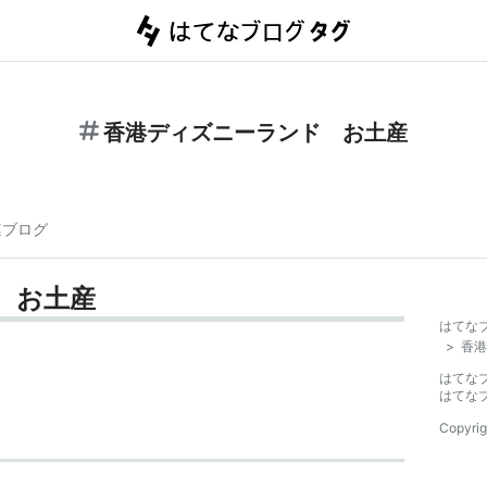
香港ディズニーランド お土産
連ブログ
 お土産
はてな
>
香港
はてな
はてな
Copyrig