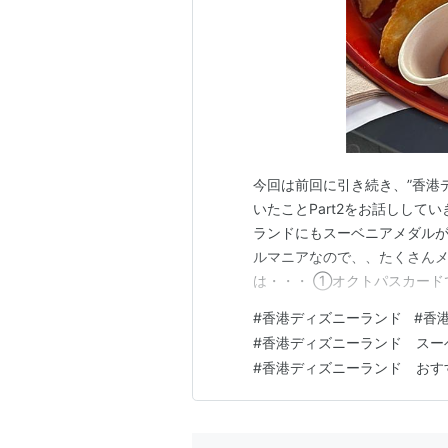
今回は前回に引き続き、”香港
いたことPart2をお話しして
ランドにもスーベニアメダルが
ルマニアなので、、たくさんメ
は・・・ ①オクトパスカード
ルをやることができます！ 私
#
香港ディズニーランド
#
香
のお店でコインに換えてもらっ
#
香港ディズニーランド スー
を持ってたらすぐ両替だとわか
#
香港ディズニーランド おす