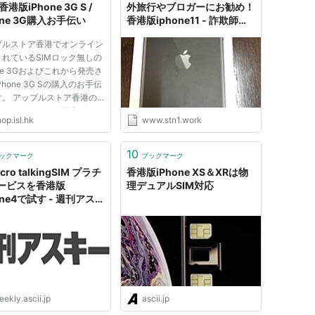
香港版iPhone 3G S /
外旅行やブロガーにお勧め！
one 3G購入お手伝い
香港版iphone11 - 詐欺師自
由人（仮）
プルストア香港でオンライン
れているSIMロック無しの
one 3Gおよびこれから発売さ
Phone 3G Sの購入のお手伝
す。 アップルストア香港の
ラインストアでは日本のクレ
op.isl.hk
www.stn1.work
トカードを使って決済するこ
出来ます。ただし、製品の発
は香港の住所のみ。このサー
10
ックマーク
ブックマーク
は『香港版のSIMフリー
cro talkingSIM プラチ
香港版iPhone XS＆XRは物
.
ービスを香港版
理デュアルSIM対応
one4で試す - 週刊アスキ
ekly.ascii.jp
ascii.jp