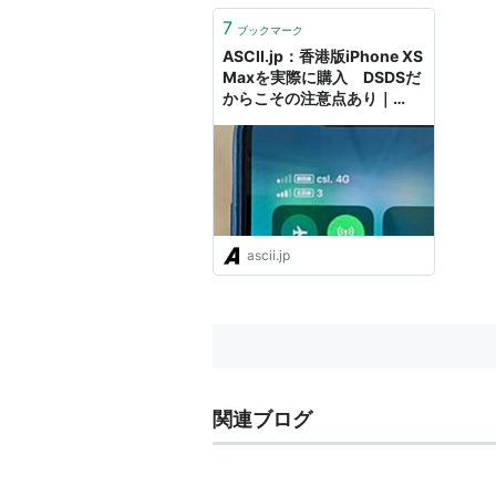
トカードで決済ができるようには
なりましたが発送先は相変わらず
7
ブックマーク
香港の住所宛のみです。 そこで
ASCII.jp：香港版iPhone XS
「香港版の...
Maxを実際に購入 DSDSだ
からこその注意点あり｜
iPhone XS＆iPhone XR、
ASCII徹底大特集！
ascii.jp
関連ブログ