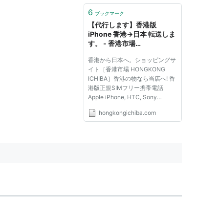
6
ブックマーク
【代行します】香港版
iPhone 香港→日本 転送しま
す。 - 香港市場
HONGKONG ICHIBA
香港から日本へ。ショッピングサ
イト［香港市場 HONGKONG
ICHIBA］香港の物なら当店へ! 香
港版正規SIMフリー携帯電話
Apple iPhone, HTC, Sony
Ericsson. Apple iPhone4, 3GS,
hongkongichiba.com
iPad用アクセサリー販売中!!香港
→日本へ香港版iPhoneを転送しま
す。 現在Apple store HongKong
で日本から携帯電話本体iPhone
を 購入したい場合...