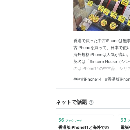
香港で買った中古iPhoneは
古iPhoneを買って、日本
海外規格iPhoneは人気が高
英名は「Sincere Hous
のはiPhone14の中古品。
2022年9月に製造販売され
#
中古iPhone14
#
香港版iPhon
た。日本に持って帰ってきてa
題ない。通…
ネットで話題
56
53
ブックマーク
香港版iPhone11と海外での
電脳中