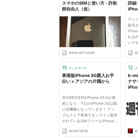
スマホのSIMと使い方 - 詐欺
詳細 
師自由人（仮）
iPh
アッ
販売さ
iPh
れるi
いで
オン
www.stn1.work
sh
ジッ
とが
送先
15
12
ブックマーク
ブ
ビスで
香港版iPhone 3G購入お手
b-mi
iPho..
伝い » アジアの片隅から
ナサ
iPh
ー
2009年6月8日iPhone 3G Sが発
表になり、下記のiPhone 3Gは既
に旧機種になっています！ アッ
プルストア香港でオンライン販売
されているSIMフリーなiPhone
3Gの購入のお手伝いを始めま
reveil.isl.hk
we
す。 同サイトで日本のクレジッ