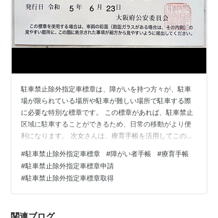
駐車禁止除外指定車標章は、障がいを持つ方々が、駐車
場が限られている場所や駐車が難しい場所で駐車する際
に必要な特別な標章です。 この標章があれば、駐車禁止
区域に駐車することができるため、日常の移動がより便
利になります。 次女さんは、療育手帳を活用してこの標
章を取得しましたが、申請の際には親が代理で手続きを
#
駐車禁止除外指定車標章
#
障がい者手帳
#
療育手帳
行います。 今回はその手続きの流れと必要書類、使用時
#
駐車禁止除外指定車標章申請
の注意点についてご紹介します。 申請の流れ 駐車禁止除
#
駐車禁止除外指定車標章取得
外指定車標章を申請するための手続きは、まず区役所で
次女さんの住民票を取得するところから始まります。 こ
の住民票が必要となるため、最寄りの区役所に足を運
関連ブログ
び、次女さんの住民票を手に入れます。 こ…