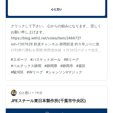
クリックして下さい。 心からの励みになります。 宜しく
お願い申し上げます。
https://blog.with2.net/votes/item/246672?
sid=1367628 鉄道チャンネル 静岡鉄道 約５年ぶりに急
行列車の運転を再開 静岡清水線 ３月29日のダイヤ改定で
利便性向上へ https://tetsudo-ch.com/12997908.html
#
スポーツ
#
バスケットボール
#
Bリーグ
静岡新聞電子版 静岡市葵区 ローラースポーツ施設 西ケ
#
ベルテックス静岡
#
静岡県
#
静岡市
#
葵区
谷運動場に移転整備へ JR東海・東静岡駅北口でのアリー
#
駿河区
#
Wリーグ
#
シャンソンVマジック
ナ計画 https://news.at-s.com/article/1612920 静岡第一
テレビ(SDT)・ユーチューブ公式…
•
心と思い
1年前
JFEスチール東日本製作所(千葉市中央区)