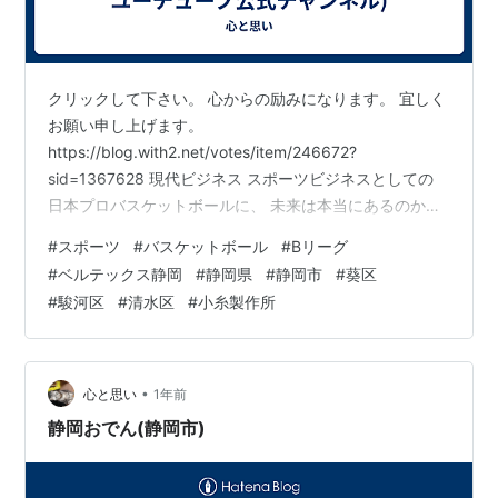
クリックして下さい。 心からの励みになります。 宜しく
お願い申し上げます。
https://blog.with2.net/votes/item/246672?
sid=1367628 現代ビジネス スポーツビジネスとしての
日本プロバスケットボールに、 未来は本当にあるのか？
https://gendai.media/articles/-/100336 静岡放送
#
スポーツ
#
バスケットボール
#
Bリーグ
(SBS)・ユーチューブ公式チャンネル バスケットボールB
#
ベルテックス静岡
#
静岡県
#
静岡市
#
葵区
リーグ・２部西地区 ベルテックス静岡 2025年度での取
#
駿河区
#
清水区
#
小糸製作所
得へ “アリーナ構想”を進める意向を表明 静岡放送(SBS)
静岡市駿河区 JR東静岡駅北口に誘致目指す “アリーナ構
想” …
•
心と思い
1年前
静岡おでん(静岡市)