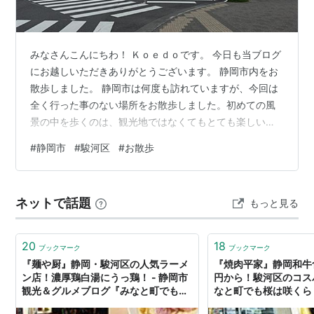
みなさんこんにちわ！ Ｋｏｅｄｏです。 今日も当ブログ
にお越しいただきありがとうございます。 静岡市内をお
散歩しました。 静岡市は何度も訪れていますが、今回は
全く行った事のない場所をお散歩しました。初めての風
景の中を歩くのは、観光地ではなくてもとても楽しいの
です。 お散歩のスタート地点は静岡駅南口です。静岡市
#
静岡市
#
駿河区
#
お散歩
の中心地と言う事もあり、人や車もすごく多いです。活
気があって良いですね。 今回は静岡市駿河区を歩きま
す。県道沿いにある駿河屋、通販ではお世話になってお
ネットで話題
もっと見る
ります。 店舗にはまだ入ったことが無いので、今度秋葉
原の店舗にでも行って見ようと思っています。 何気ない
日常の風景。住宅地の中をゆっくり歩き…
20
18
ブックマーク
ブックマーク
『麺や厨』静岡・駿河区の人気ラーメ
『焼肉平家』静岡和牛食
ン店！濃厚鶏白湯にうっ鶏！ - 静岡市
円から！駿河区のコスパ
観光＆グルメブログ『みなと町でも桜
なと町でも桜は咲くら 
は咲くら』
グルメブログ