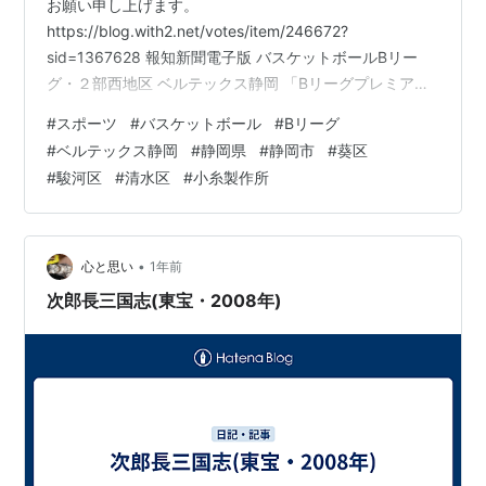
お願い申し上げます。
https://blog.with2.net/votes/item/246672?
sid=1367628 報知新聞電子版 バスケットボールBリー
グ・２部西地区 ベルテックス静岡 「Bリーグプレミア」
へ 静岡県の政財界も一体になって 「オール静岡」で
#
スポーツ
#
バスケットボール
#
Bリーグ
2030年に参入を目指す hochi.news スポーツナビ 「バス
#
ベルテックス静岡
#
静岡県
#
静岡市
#
葵区
ケットボールがしたいが出来ない」 深刻な課題・指導者
#
駿河区
#
清水区
#
小糸製作所
不足に悩む 小学生チームを支援する 「生涯バスケットボ
ール部」 sports.yahoo.co.jp バスケットボールキング B
リーグ・１部東地区 アルバ…
•
心と思い
1年前
次郎長三国志(東宝・2008年)