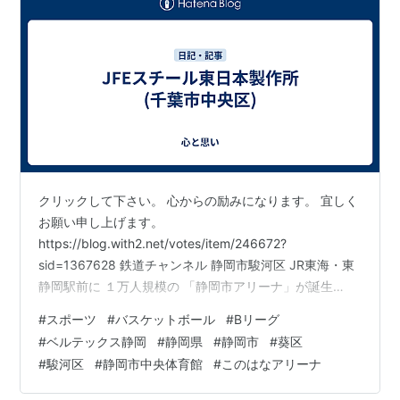
クリックして下さい。 心からの励みになります。 宜しく
お願い申し上げます。
https://blog.with2.net/votes/item/246672?
sid=1367628 鉄道チャンネル 静岡市駿河区 JR東海・東
静岡駅前に １万人規模の 「静岡市アリーナ」が誕生
2030年に開業の予定 NTTドコモや JR東海と静岡鉄道が
#
スポーツ
#
バスケットボール
#
Bリーグ
参加する 最強の“ダブルホーム”計画とは tetsudo-ch.com
#
ベルテックス静岡
#
静岡県
#
静岡市
#
葵区
バレーボールキング SVリーググローズ・男子 千葉ドッ
#
駿河区
#
静岡市中央体育館
#
このはなアリーナ
ト 習志野高校や順天堂大学を指揮した 飯塚初義氏が GM
兼総監督に就任 volleyballking.jp バレーボールキング V