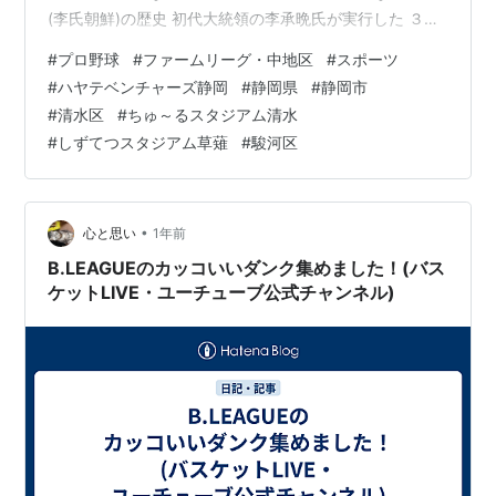
(李氏朝鮮)の歴史 初代大統領の李承晩氏が実行した ３ビ
ジョンを解説。 国民が勘違いし続ける七奪とは キムハゲ
#
プロ野球
#
ファームリーグ・中地区
#
スポーツ
チャンネル 完全再現 勉強スケジュール 韓国の受験生の
#
ハヤテベンチャーズ静岡
#
静岡県
#
静岡市
夏休み終盤 リアルな１日の過ごし方 JーCASTニュース
#
清水区
#
ちゅ～るスタジアム清水
キルギス大統領 「民主主義を学びたい」と 韓国国会を見
#
しずてつスタジアム草薙
#
駿河区
学→ 乱闘→ 無言で立ち去る https://www.j-
cast.com/2013/11/211…
•
心と思い
1年前
B.LEAGUEのカッコいいダンク集めました！(バス
ケットLIVE・ユーチューブ公式チャンネル)