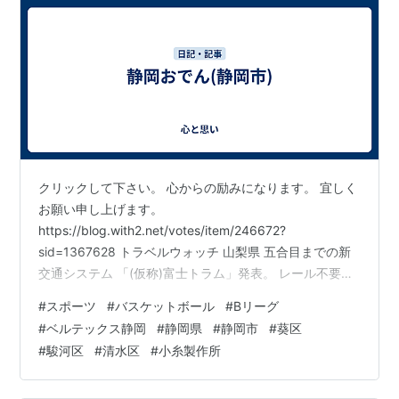
クリックして下さい。 心からの励みになります。 宜しく
お願い申し上げます。
https://blog.with2.net/votes/item/246672?
sid=1367628 トラベルウォッチ 山梨県 五合目までの新
交通システム 「(仮称)富士トラム」発表。 レール不要の
ゴムタイヤ式
#
スポーツ
#
バスケットボール
#
Bリーグ
https://travel.watch.impress.co.jp/docs/news/164045
#
ベルテックス静岡
#
静岡県
#
静岡市
#
葵区
3.html 日刊スポーツ電子版 鳥海高太朗の静岡深掘り 静岡
#
駿河区
#
清水区
#
小糸製作所
駅や浜松駅周辺に 外資系ホテルは皆無 開業すれば 外国
観光客の倍増の 可能性が高い www.nikkansports.com 静