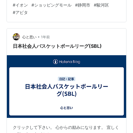
り、先日、中に入るテナントが発表されました。 1F 1階
#
イオン
#
ショッピングモール
#
静岡市
#
駿河区
は食品や生活雑貨の売り場、フードコートなどが設置さ
#
アピタ
れています。 ・マクドナルド（ハンバーガー） ※2026年
4月オープン予定・銀座惣菜店（焼き鳥） ★静岡県初出
店・築地銀だこ（たこ焼）・とんかつ新宿さぼてん（と
んかつ）・ミスタードーナツ（ドーナツ） ◎地元企業・
•
心と思い
1年前
サーティワンアイスク…
日本社会人バスケットボールリーグ(SBL)
クリックして下さい。 心からの励みになります。 宜しく