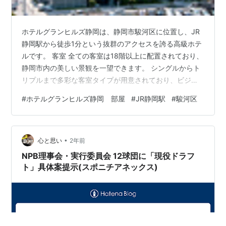
ホテルグランヒルズ静岡は、静岡市駿河区に位置し、JR
静岡駅から徒歩1分という抜群のアクセスを誇る高級ホテ
ルです。 客室 全ての客室は18階以上に配置されており、
静岡市内の美しい景観を一望できます。 シングルからト
リプルまで多彩な客室タイプが用意されており、ビジネ
スや観光など多様なニーズに対応しています。 レストラ
#
ホテルグランヒルズ静岡 部屋
#
JR静岡駅
#
駿河区
ン＆バー 館内には、日本料理「花凜」、中国料理「富翠
珠」、鉄板焼「けやき」、オールデイダイニング「ザ テ
ーブル」、バー＆ラウンジ「エマイユ」など、多彩なレ
•
ストランやバーが揃っており、静岡県内でもトップクラ
心と思い
2年前
スの料理長がもてなす至福の味を楽しめます。 施設・サ
NPB理事会・実行委員会 12球団に「現役ドラフ
ービス ホテル内には、宴会場や…
ト」具体案提示(スポニチアネックス)