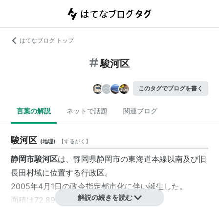
はてなブログ トップ
駿河区
このタグでブログを書く
言葉の解説
ネットで話題
関連ブログ
駿河区
(
地理
)
【
するがく
】
静岡市駿河区
は、静岡県静岡市の東海道本線以南及び旧
長田村域に位置する行政区。
2005年4月1日の政令指定都市化に伴い誕生した。
解説の続きを読む
面積は72.89km²
*1
、人口は212,028人
*2
。