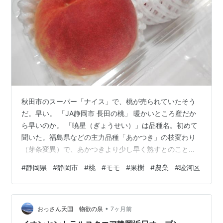
秋田市のスーパー「ナイス」で、桃が売られていたそう
だ。早い。 「JA静岡市 長田の桃」 暖かいところ産だか
ら早いのか。 「暁星（ぎょうせい）」は品種名。初めて
聞いた。福島県などの主力品種「あかつき」の枝変わり
（芽条変異）で、あかつきより少し早く熟すとのこと。
ちなみに、品種登録はあかつきは1979年、暁星は1986
#
静岡県
#
静岡市
#
桃
#
モモ
#
果樹
#
農業
#
駿河区
年。思ったより古い品種。秋田であかつきの名を聞くよ
うになったのは、1990年代後半だったと記憶する。 今年
の初物は、程よい柔らかさで甘くておいしいかった。言
•
われてみれば、あかつきの味かな。【29日品種・桃の硬
おっさん天国 物欲の泉
7ヶ月前
軟は好みが分かれ、僕は柔らかいものが好き。あかつき