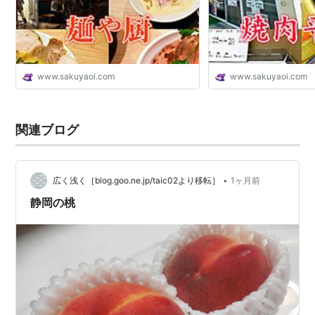
www.sakuyaoi.com
www.sakuyaoi.com
関連ブログ
•
広く浅く［blog.goo.ne.jp/taic02より移転］
1ヶ月前
静岡の桃