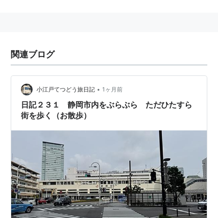
*1
:
市域の5.2%
*2
:
2014年9月1日現在
関連ブログ
•
小江戸てつどう旅日記
1ヶ月前
日記２３１ 静岡市内をぶらぶら ただひたすら
街を歩く（お散歩）